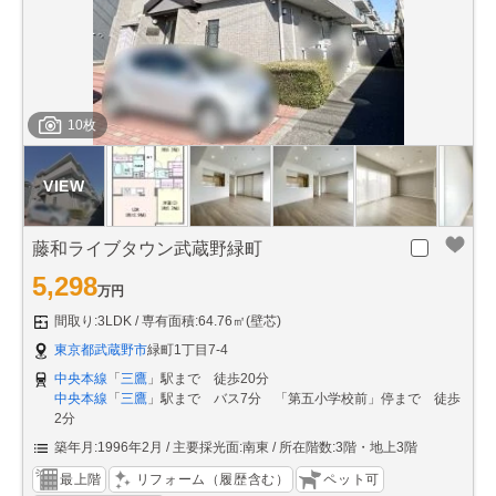
10枚
藤和ライブタウン武蔵野緑町
5,298
万円
間取り:3LDK
専有面積:64.76㎡(壁芯)
東京都武蔵野市
緑町1丁目7-4
中央本線
「
三鷹
」駅まで 徒歩20分
中央本線
「
三鷹
」駅まで バス7分 「第五小学校前」停まで 徒歩
2分
築年月:1996年2月
主要採光面:南東
所在階数:3階・地上3階
最上階
リフォーム（履歴含む）
ペット可