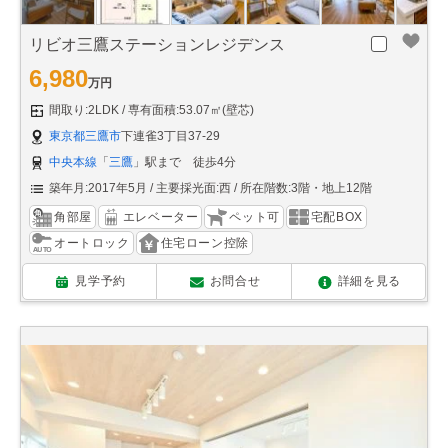
リビオ三鷹ステーションレジデンス
6,980
万円
間取り:2LDK
専有面積:53.07㎡(壁芯)
東京都三鷹市
下連雀3丁目37-29
中央本線
「
三鷹
」駅まで 徒歩4分
築年月:2017年5月
主要採光面:西
所在階数:3階・地上12階
角部屋
エレベーター
ペット可
宅配BOX
オートロック
住宅ローン控除
見学予約
お問合せ
詳細を見る