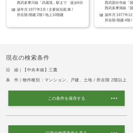
西武多摩川線「武蔵境」駅まで 徒歩6分
西武国分寺線「国
西武多摩湖線「国
1977年2月
東
2階 / 地上10階建
1977年1
4階 
現在の検索条件
沿 線｜
【中央本線】三鷹
条 件｜
物件種別：マンション、戸建、土地 / 所在階 2階以上
この条件を保存する
以前の検索条件を見る