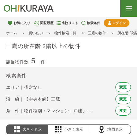
お気に入り
閲覧履歴
比較リスト
検索条件
ログイン
ホーム
買いたい
物件検索一覧
三鷹の物件
所在階 2
三鷹の所在階 2階以上の物件
5
該当物件数
件
検索条件
エリア｜指定なし
変更
沿 線｜【中央本線】三鷹
変更
条 件｜物件種別：マンション、戸建、土地 / 所在階 2階以上
変更
大きく表示
小さく表示
地図表示