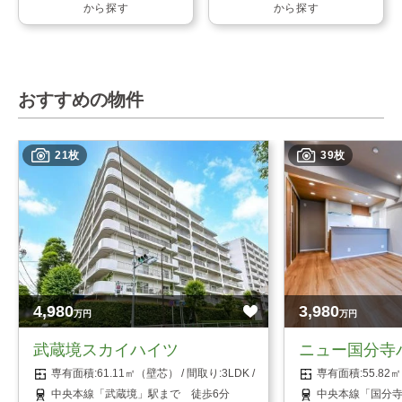
から探す
から探す
おすすめの物件
21枚
39枚
4,980
3,980
万円
万円
武蔵境スカイハイツ
ニュー国分寺
61.11㎡（壁芯）
3LDK
55.8
中央本線「武蔵境」駅まで 徒歩6分
中央本線「国分寺