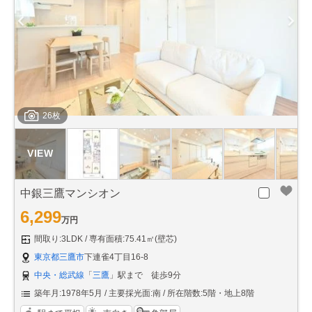
26枚
中銀三鷹マンシオン
6,299
万円
間取り:3LDK
専有面積:75.41㎡(壁芯)
東京都三鷹市
下連雀4丁目16-8
中央・総武線
「
三鷹
」駅まで 徒歩9分
築年月:1978年5月
主要採光面:南
所在階数:5階・地上8階