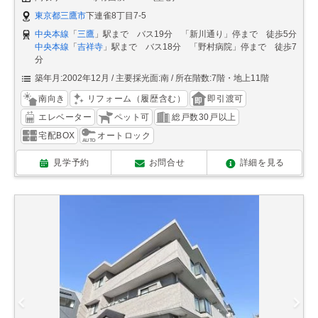
東京都三鷹市
下連雀8丁目7-5
中央本線
「
三鷹
」駅まで バス19分 「新川通り」停まで 徒歩5分
中央本線
「
吉祥寺
」駅まで バス18分 「野村病院」停まで 徒歩7
分
築年月:2002年12月
主要採光面:南
所在階数:7階・地上11階
南向き
リフォーム（履歴含む）
即引渡可
エレベーター
ペット可
総戸数30戸以上
宅配BOX
オートロック
見学予約
お問合せ
詳細を見る