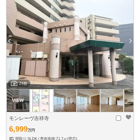
24枚
モンレーヴ吉祥寺
6,999
万円
間取り:3LDK
専有面積:71.7㎡(壁芯)