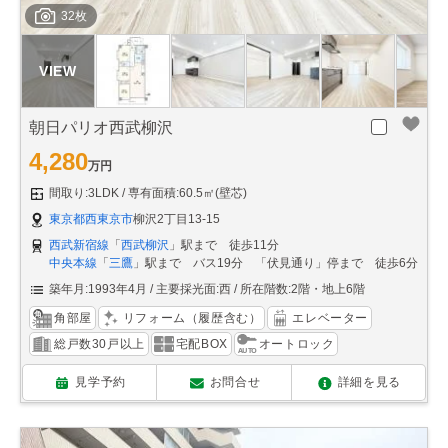
32枚
朝日パリオ西武柳沢
4,280
万円
間取り:3LDK
専有面積:60.5㎡(壁芯)
東京都西東京市
柳沢2丁目13-15
西武新宿線
「
西武柳沢
」駅まで 徒歩11分
中央本線
「
三鷹
」駅まで バス19分 「伏見通り」停まで 徒歩6分
築年月:1993年4月
主要採光面:西
所在階数:2階・地上6階
角部屋
リフォーム（履歴含む）
エレベーター
総戸数30戸以上
宅配BOX
オートロック
見学予約
お問合せ
詳細を見る