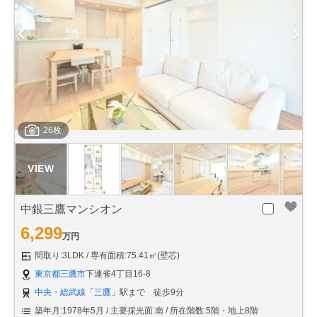
26枚
中銀三鷹マンシオン
6,299
万円
間取り:3LDK
専有面積:75.41㎡(壁芯)
東京都三鷹市
下連雀4丁目16-8
中央・総武線
「
三鷹
」駅まで 徒歩9分
築年月:1978年5月
主要採光面:南
所在階数:5階・地上8階