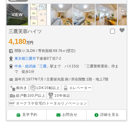
三鷹芙蓉ハイツ
4,180
万円
間取り:3LDK
専有面積:69.76㎡(壁芯)
東京都三鷹市
下連雀9丁目7-2
中央・総武線
「
三鷹
」駅まで バス15分 「三鷹警察署前」停ま
で 徒歩1分
築年月:1977年7月
主要採光面:南
所在階数:1階・地上7階
南向き
LDK15帖以上
エレベーター
総戸数100戸以上
10年保証
オークラヤ住宅のトータルリノベーション
見学予約
お問合せ
詳細を見る