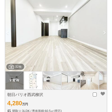
32枚
朝日パリオ西武柳沢
4,280
万円
間取り:3LDK
専有面積:60.5㎡(壁芯)