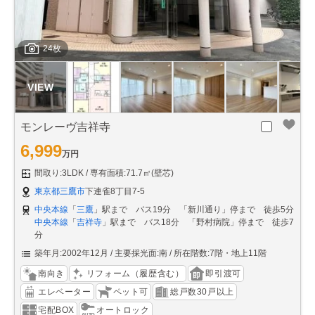
24枚
モンレーヴ吉祥寺
6,999
万円
間取り:3LDK
専有面積:71.7㎡(壁芯)
東京都三鷹市
下連雀8丁目7-5
中央本線
「
三鷹
」駅まで バス19分 「新川通り」停まで 徒歩5分
中央本線
「
吉祥寺
」駅まで バス18分 「野村病院」停まで 徒歩7
分
築年月:2002年12月
主要採光面:南
所在階数:7階・地上11階
南向き
リフォーム（履歴含む）
即引渡可
エレベーター
ペット可
総戸数30戸以上
宅配BOX
オートロック