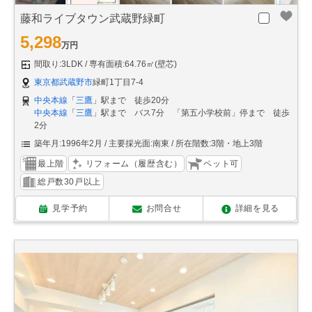
藤和ライブタウン武蔵野緑町
5,298
万円
間取り:3LDK
専有面積:64.76㎡(壁芯)
東京都武蔵野市
緑町1丁目7-4
中央本線
「
三鷹
」駅まで 徒歩20分
中央本線
「
三鷹
」駅まで バス7分 「第五小学校前」停まで 徒歩
2分
築年月:1996年2月
主要採光面:南東
所在階数:3階・地上3階
最上階
リフォーム（履歴含む）
ペット可
総戸数30戸以上
見学予約
お問合せ
詳細を見る