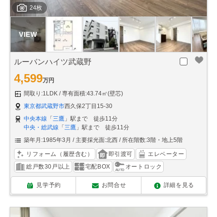
24枚
ルーバンハイツ武蔵野
4,599
万円
間取り:1LDK
専有面積:43.74㎡(壁芯)
東京都武蔵野市
西久保2丁目15-30
中央本線
「
三鷹
」駅まで 徒歩11分
中央・総武線
「
三鷹
」駅まで 徒歩11分
築年月:1985年3月
主要採光面:北西
所在階数:3階・地上5階
リフォーム（履歴含む）
即引渡可
エレベーター
総戸数30戸以上
宅配BOX
オートロック
見学予約
お問合せ
詳細を見る