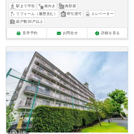
駅まで平坦
南向き
角部屋
リフォーム（履歴含む）
即引渡可
エレベーター
総戸数30戸以上
見学予約
お問合せ
詳細を見る
31枚