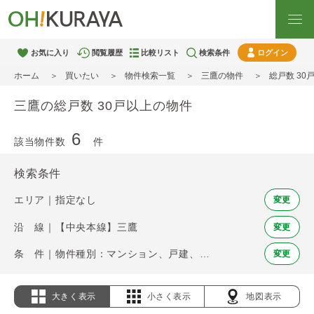
お気に入り
閲覧履歴
比較リスト
検索条件
ログイン
ホーム
買いたい
物件検索一覧
三鷹の物件
総戸数 30
三鷹の総戸数 30戸以上の物件
6
該当物件数
件
検索条件
エリア｜指定なし
変更
沿 線｜【中央本線】三鷹
変更
条 件｜物件種別：マンション、戸建、土地 / 総戸数 30戸以上
変更
大きく表示
小さく表示
地図表示