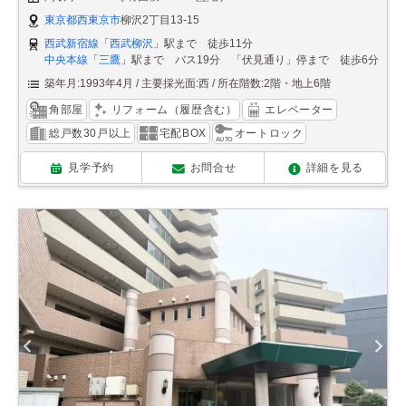
東京都西東京市
柳沢2丁目13-15
西武新宿線
「
西武柳沢
」駅まで 徒歩11分
中央本線
「
三鷹
」駅まで バス19分 「伏見通り」停まで 徒歩6分
築年月:1993年4月
主要採光面:西
所在階数:2階・地上6階
角部屋
リフォーム（履歴含む）
エレベーター
総戸数30戸以上
宅配BOX
オートロック
見学予約
お問合せ
詳細を見る