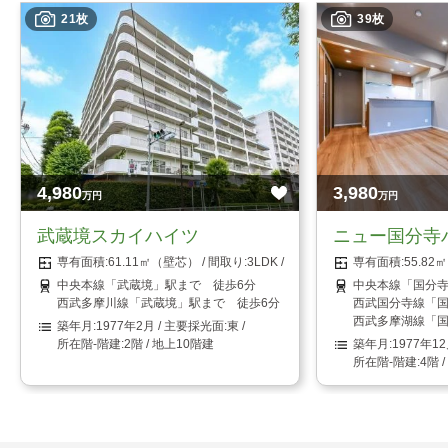
21枚
39枚
4,980
3,980
万円
万円
武蔵境スカイハイツ
ニュー国分寺
61.11㎡（壁芯）
3LDK
55.8
中央本線「武蔵境」駅まで 徒歩6分
中央本線「国分寺
西武多摩川線「武蔵境」駅まで 徒歩6分
西武国分寺線「国
西武多摩湖線「国
1977年2月
東
2階 / 地上10階建
1977年1
4階 