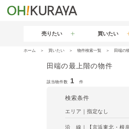
売りたい
買いたい
ホーム
買いたい
物件検索一覧
田端の
田端の最上階の物件
1
該当物件数
件
検索条件
エリア｜指定なし
沿 線｜【京浜東北・根