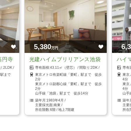
5,380
6,
万円
高円寺
光建ハイムブリリアンス池袋
ハイ
2LDK
43.11㎡（壁芯）
2DK
」駅まで
東京メトロ有楽町線「要町」駅まで 徒歩
東京
2分
4分
東京メトロ副都心線「要町」駅まで 徒歩
東京
2分
4分
山手線「池袋」駅まで 徒歩14分
山手
1983年4月
南東
6階 / 地上7階建