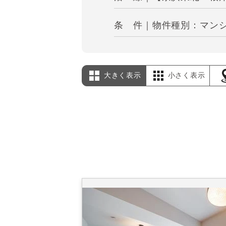
条 件｜物件種別：マンシ
大きく表示
小さく表示