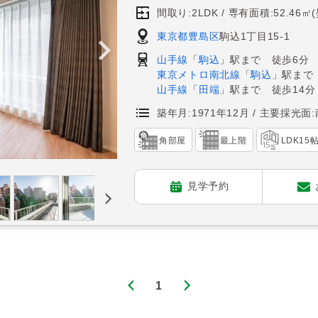
間取り:2LDK
専有面積:52.46㎡
東京都豊島区
駒込1丁目15-1
山手線
「
駒込
」駅まで 徒歩6分
東京メトロ南北線
「
駒込
」駅まで
山手線
「
田端
」駅まで 徒歩14分
築年月:1971年12月
主要採光面:
角部屋
最上階
LDK15
見学予約
1