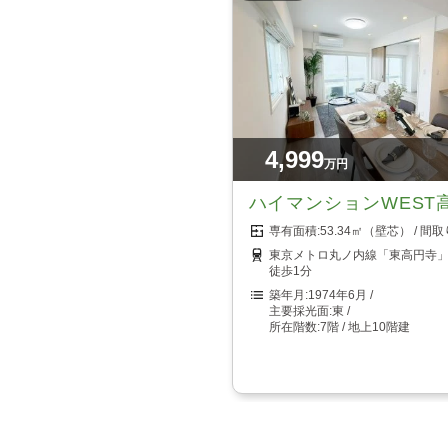
4,999
万円
ハイマンションWEST
53.34㎡（壁芯）
東京メトロ丸ノ内線「東高円寺
徒歩1分
1974年6月
東
7階 / 地上10階建