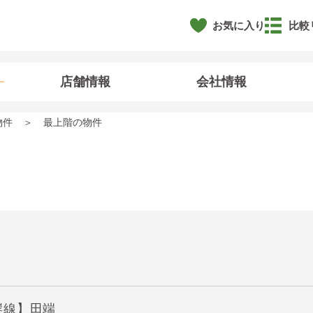
お気に入り
比較
店舗情報
会社情報
物件
最上階の物件
岸線】田端