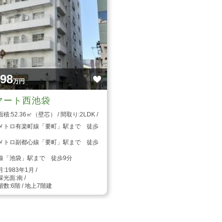
398
万円
マート西池袋
52.36㎡（壁芯）
2LDK
メトロ有楽町線「要町」駅まで 徒歩
メトロ副都心線「要町」駅まで 徒歩
線「池袋」駅まで 徒歩9分
1983年1月
南
6階 / 地上7階建