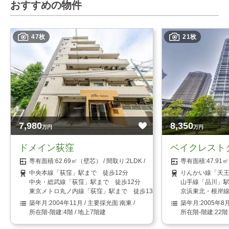
おすすめの物件
47枚
21枚
7,980
8,350
万円
万円
ドメイン荻窪
ベイクレスト
62.69㎡（壁芯）
2LDK
47.9
中央本線「荻窪」駅まで 徒歩12分
りんかい線「天王
中央・総武線「荻窪」駅まで 徒歩12分
山手線「品川」駅
東京メトロ丸ノ内線「荻窪」駅まで 徒歩13分
京浜東北・根岸線
2004年11月
南東
2005年8
4階 / 地上7階建
22階