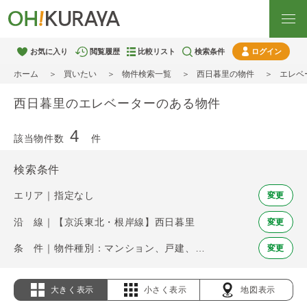
お気に入り
閲覧履歴
比較リスト
検索条件
ログイン
ホーム
買いたい
物件検索一覧
西日暮里の物件
エレベ
西日暮里のエレベーターのある物件
4
該当物件数
件
検索条件
エリア｜指定なし
変更
沿 線｜【京浜東北・根岸線】西日暮里
変更
条 件｜物件種別：マンション、戸建、土地 / エレベーター
変更
大きく表示
小さく表示
地図表示