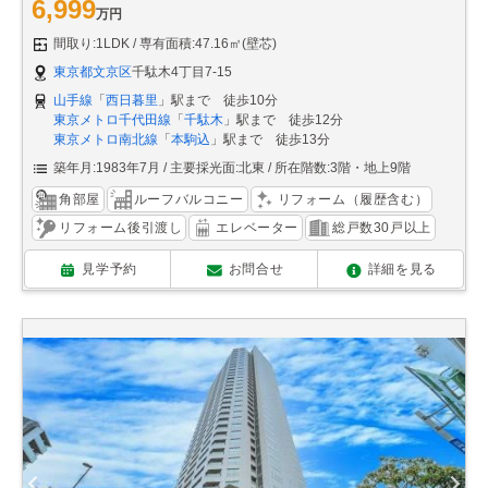
6,999
万円
間取り:1LDK
専有面積:47.16㎡(壁芯)
東京都文京区
千駄木4丁目7-15
山手線
「
西日暮里
」駅まで 徒歩10分
東京メトロ千代田線
「
千駄木
」駅まで 徒歩12分
東京メトロ南北線
「
本駒込
」駅まで 徒歩13分
築年月:1983年7月
主要採光面:北東
所在階数:3階・地上9階
角部屋
ルーフバルコニー
リフォーム（履歴含む）
リフォーム後引渡し
エレベーター
総戸数30戸以上
見学予約
お問合せ
詳細を見る