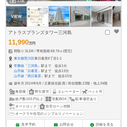
33枚
アトラスブランズタワー三河島
11,990
万円
間取り:3LDK
専有面積:68.76㎡(壁芯)
東京都荒川区
東日暮里6丁目1-1
常磐線
「
三河島
」駅まで 徒歩1分
山手線
「
日暮里
」駅まで 徒歩13分
山手線
「
西日暮里
」駅まで 徒歩15分
築年月:2014年9月
主要採光面:西
所在階数:23階・地上34階
角部屋
即引渡可
エレベーター
ペット可
総戸数100戸以上
宅配BOX
駐車場空あり
オートロック
住宅ローン控除
オークラヤ住宅のシンプルリノベーション
見学予約
お問合せ
詳細を見る