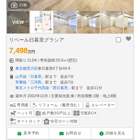
22枚
リベール日暮里グラシア
7,498
万円
間取り:2LDK
専有面積:55.8㎡(壁芯)
東京都荒川区
東日暮里6丁目40-9
山手線
「
日暮里
」駅まで 徒歩7分
常磐線
「
三河島
」駅まで 徒歩7分
東京メトロ千代田線
「
西日暮里
」駅まで 徒歩11分
築年月:2002年10月
主要採光面:東
所在階数:1階・地上8階
専用庭
リフォーム（履歴含む）
エレベーター
ペット可
総戸数30戸以上
宅配BOX
オートロック
住宅ローン控除
見学予約
お問合せ
詳細を見る