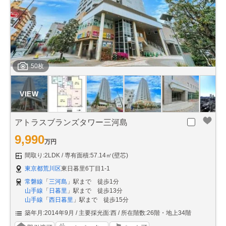
50枚
アトラスブランズタワー三河島
9,990
万円
間取り:2LDK
専有面積:57.14㎡(壁芯)
東京都荒川区
東日暮里6丁目1-1
常磐線
「
三河島
」駅まで 徒歩1分
山手線
「
日暮里
」駅まで 徒歩13分
山手線
「
西日暮里
」駅まで 徒歩15分
築年月:2014年9月
主要採光面:西
所在階数:26階・地上34階