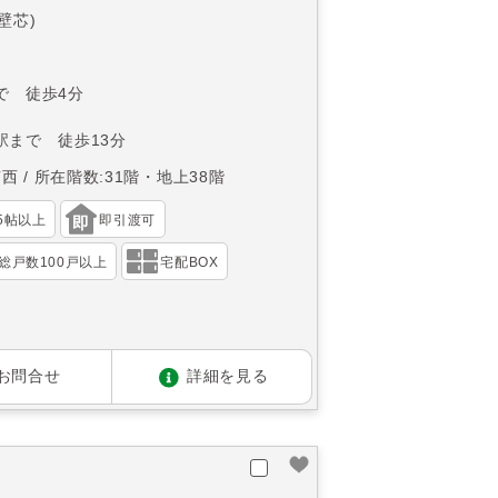
(壁芯)
で 徒歩4分
駅まで 徒歩13分
南西
所在階数:31階・地上38階
15帖以上
即引渡可
総戸数100戸以上
宅配BOX
お問合せ
詳細を見る