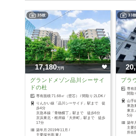
35枚
33
17,180
20
万円
グランドメゾン品川シーサイ
プラ
ドの杜
71.68㎡（壁芯）
2LDK
山手
りんかい線「品川シーサイド」駅まで 徒
東急
歩4分
東京
京急本線「青物横丁」駅まで 徒歩6分
5分
京浜東北・根岸線「大井町」駅まで 徒歩
17分
2019年11月
東