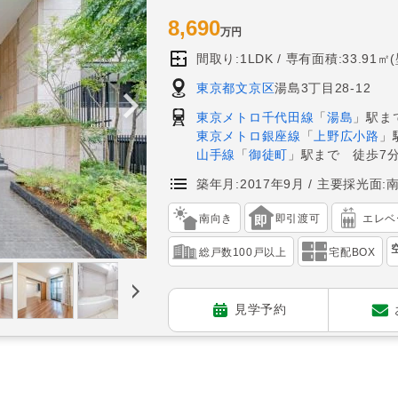
8,690
万円
間取り:1LDK
専有面積:33.91㎡
東京都文京区
湯島3丁目28-12
東京メトロ千代田線
「
湯島
」駅ま
東京メトロ銀座線
「
上野広小路
」
山手線
「
御徒町
」駅まで 徒歩7
築年月:2017年9月
主要採光面:
南向き
即引渡可
エレベ
総戸数100戸以上
宅配BOX
見学予約