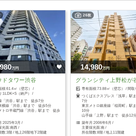
枚
26枚
,980
14,980
万円
万円
ウドタワー渋谷
グランシティ上野松が
61.4㎡（壁芯）
73.88㎡（壁芯）
1LDK+S（納戸）
つくばエクスプレス「浅草」駅
線「渋谷」駅まで 徒歩7分
7分
東横線「渋谷」駅まで 徒歩5分
東京メトロ銀座線「稲荷町」駅
メトロ半蔵門線「渋谷」駅まで 徒歩
10分
山手線「上野」駅まで 徒歩12
2025年3月
2006年6月
南西
南
3階 / 地上26階地下2階建
8階 / 地上11階建