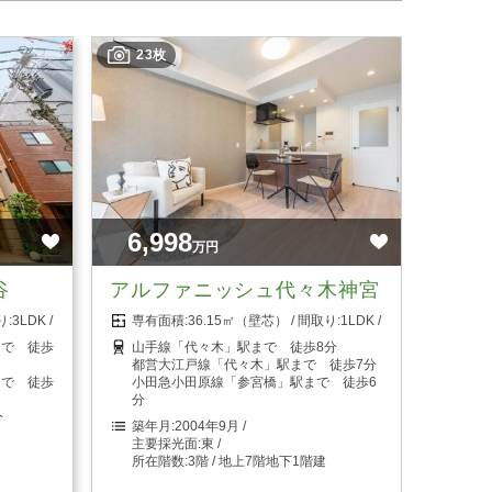
23枚
6,998
万円
谷
アルファニッシュ代々木神宮
3LDK
36.15㎡（壁芯）
1LDK
まで 徒歩
山手線「代々木」駅まで 徒歩8分
都営大江戸線「代々木」駅まで 徒歩7分
まで 徒歩
小田急小田原線「参宮橋」駅まで 徒歩6
分
分
2004年9月
東
3階 / 地上7階地下1階建