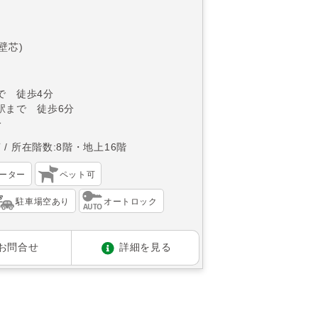
(壁芯)
で 徒歩4分
駅まで 徒歩6分
分
南
所在階数:8階・地上16階
ーター
ペット可
駐車場空あり
オートロック
お問合せ
詳細を見る