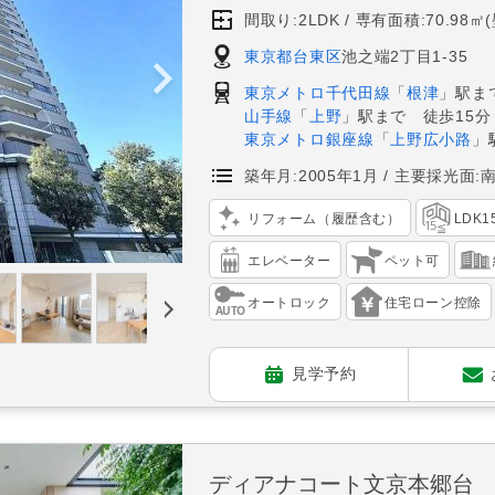
間取り:2LDK
専有面積:70.98㎡
東京都台東区
池之端2丁目1-35
東京メトロ千代田線
「
根津
」駅ま
山手線
「
上野
」駅まで 徒歩15分
東京メトロ銀座線
「
上野広小路
」
築年月:2005年1月
主要採光面:
リフォーム（履歴含む）
LDK
エレベーター
ペット可
オートロック
住宅ローン控除
見学予約
ディアナコート文京本郷台