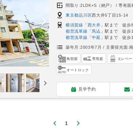
間取り:2LDK+S（納戸）
専有面積
東京都品川区
西大井5丁目15-14
横須賀線
「
西大井
」駅まで 徒歩
都営浅草線
「
馬込
」駅まで 徒歩1
都営浅草線
「
中延
」駅まで 徒歩1
築年月:2003年7月
主要採光面:
角部屋
専用庭
エレベー
オートロック
見学予約
1