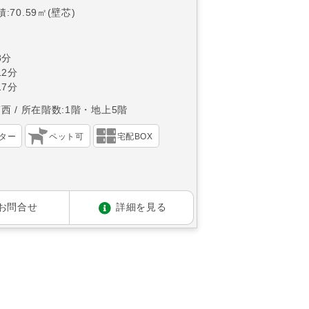
:70.59㎡(壁芯)
8分
2分
7分
南西
所在階数:1階・地上5階
ター
ペット可
宅配BOX
お問合せ
詳細を見る