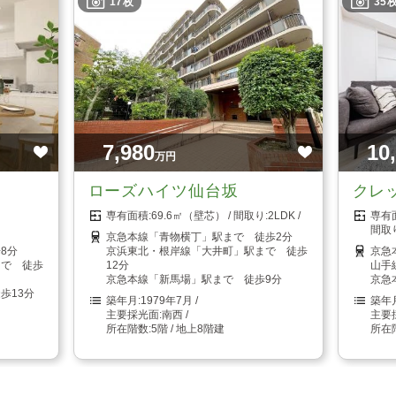
17枚
35
7,980
10
万円
ローズハイツ仙台坂
クレ
69.6㎡（壁芯）
2LDK
京急本線「青物横丁」駅まで 徒歩2分
8分
京浜東北・根岸線「大井町」駅まで 徒歩
京急
まで 徒歩
12分
山手
京急本線「新馬場」駅まで 徒歩9分
京急
歩13分
1979年7月
南西
5階 / 地上8階建