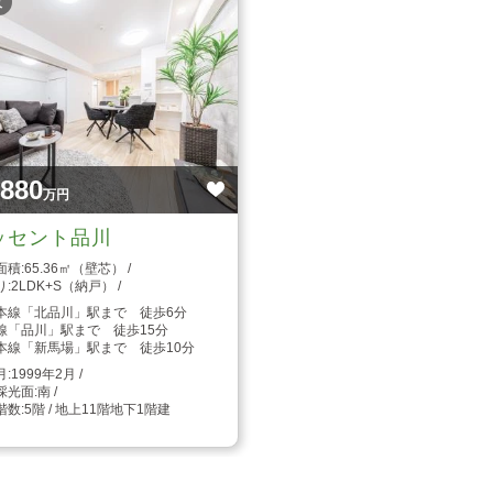
枚
,880
万円
ッセント品川
65.36㎡（壁芯）
2LDK+S（納戸）
本線「北品川」駅まで 徒歩6分
線「品川」駅まで 徒歩15分
本線「新馬場」駅まで 徒歩10分
1999年2月
南
5階 / 地上11階地下1階建