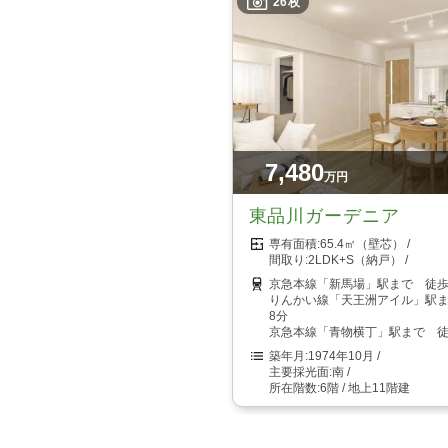
26枚
7,480
万円
東品川ガーデニア
65.4㎡（壁芯）
2LDK+S（納戸）
京急本線「新馬場」駅まで 徒歩
りんかい線「天王洲アイル」駅
8分
京急本線「青物横丁」駅まで 徒
1974年10月
南
6階 / 地上11階建