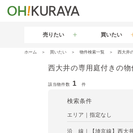
売りたい
買いたい
ホーム
買いたい
物件検索一覧
西大井
西大井の専用庭付きの物
1
該当物件数
件
検索条件
エリア｜指定なし
沿 線｜【埼京線】西大