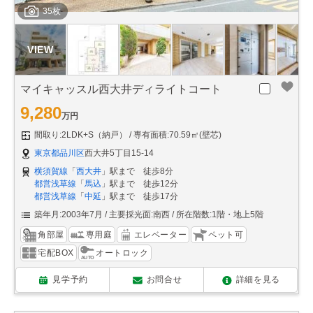
35枚
マイキャッスル西大井ディライトコート
9,280
万円
間取り:2LDK+S（納戸）
専有面積:70.59㎡(壁芯)
東京都品川区
西大井5丁目15-14
横須賀線
「
西大井
」駅まで 徒歩8分
都営浅草線
「
馬込
」駅まで 徒歩12分
都営浅草線
「
中延
」駅まで 徒歩17分
築年月:2003年7月
主要採光面:南西
所在階数:1階・地上5階
角部屋
専用庭
エレベーター
ペット可
宅配BOX
オートロック
見学予約
お問合せ
詳細を見る