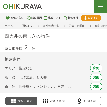
お気に入り
閲覧履歴
比較リスト
検索条件
ログイン
ホーム
買いたい
物件検索一覧
西大井の物件
南向きの
西大井の南向きの物件
2
該当物件数
件
検索条件
エリア｜指定なし
変更
沿 線｜【埼京線】西大井
変更
条 件｜物件種別：マンション、戸建、土地 / 南向き
変更
大きく表示
小さく表示
地図表示