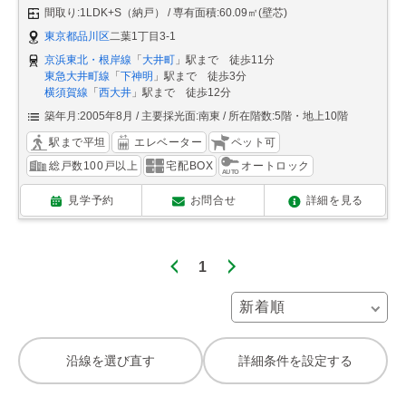
間取り:1LDK+S（納戸）
専有面積:60.09㎡(壁芯)
東京都品川区
二葉1丁目3-1
京浜東北・根岸線
「
大井町
」駅まで 徒歩11分
東急大井町線
「
下神明
」駅まで 徒歩3分
横須賀線
「
西大井
」駅まで 徒歩12分
築年月:2005年8月
主要採光面:南東
所在階数:5階・地上10階
駅まで平坦
エレベーター
ペット可
総戸数100戸以上
宅配BOX
オートロック
見学予約
お問合せ
詳細を見る
1
沿線を選び直す
詳細条件を設定する