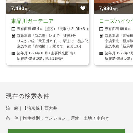
7,480
7,980
万円
万円
東品川ガーデニア
ローズハイツ
65.4㎡（壁芯）
2LDK+S（納戸）
69.6
京急本線「新馬場」駅まで 徒歩8分
京急本線「青物横
りんかい線「天王洲アイル」駅まで 徒歩8分
京浜東北・根岸線
京急本線「青物横丁」駅まで 徒歩13分
京急本線「新馬場
1974年10月
南
1979年7
6階 / 地上11階建
5階 
現在の検索条件
沿 線｜
【埼京線】西大井
条 件｜
物件種別：マンション、戸建、土地 / 南向き