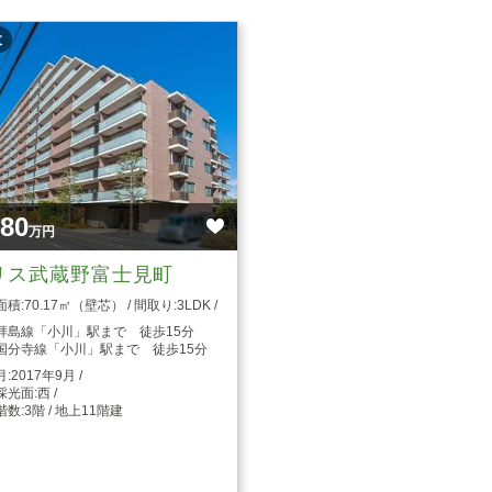
枚
880
万円
リス武蔵野富士見町
70.17㎡（壁芯）
3LDK
拝島線「小川」駅まで 徒歩15分
国分寺線「小川」駅まで 徒歩15分
2017年9月
西
3階 / 地上11階建