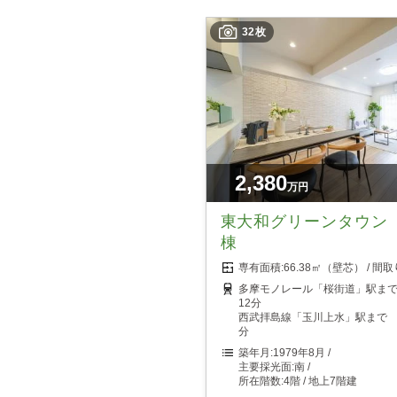
32枚
2,380
万円
東大和グリーンタウン
棟
66.38㎡（壁芯）
多摩モノレール「桜街道」駅ま
12分
西武拝島線「玉川上水」駅まで 
分
1979年8月
南
4階 / 地上7階建