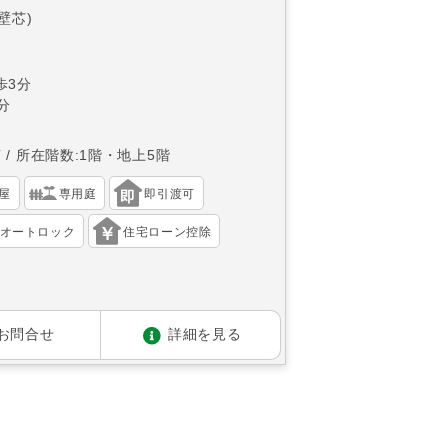
(壁芯)
歩3分
分
南
所在階数:1階・地上5階
屋
専用庭
即引渡可
オートロック
住宅ローン控除
お問合せ
詳細を見る