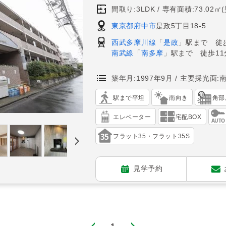
間取り:3LDK
専有面積:73.02㎡
東京都府中市
是政5丁目18-5
西武多摩川線
「
是政
」駅まで 徒
南武線
「
南多摩
」駅まで 徒歩11
築年月:1997年9月
主要採光面:
駅まで平坦
南向き
角部
エレベーター
宅配BOX
フラット35・フラット35S
見学予約