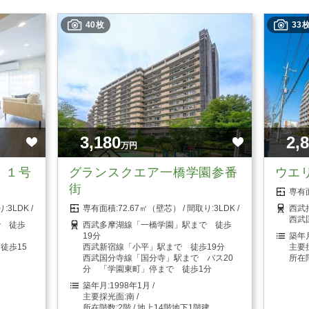
40枚
33
3,180
2,
万円
 １号
グランスクエア一橋学園参番
ウエ
街
3LDK
72.67㎡（壁芯）
3LDK
西武
西武
で 徒歩
西武多摩湖線「一橋学園」駅まで 徒歩
19分
徒歩15
西武新宿線「小平」駅まで 徒歩19分
西武国分寺線「国分寺」駅まで バス20
分 「学園東町」停まで 徒歩1分
1998年1月
南
2階 / 地上14階地下1階建