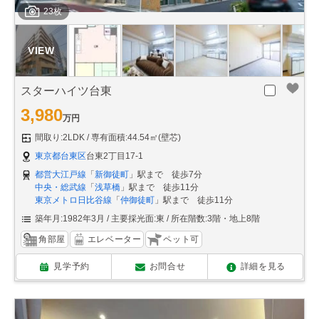
23枚
スターハイツ台東
3,980
万円
間取り:2LDK
専有面積:44.54㎡(壁芯)
東京都台東区
台東2丁目17-1
都営大江戸線
「
新御徒町
」駅まで 徒歩7分
中央・総武線
「
浅草橋
」駅まで 徒歩11分
東京メトロ日比谷線
「
仲御徒町
」駅まで 徒歩11分
築年月:1982年3月
主要採光面:東
所在階数:3階・地上8階
角部屋
エレベーター
ペット可
見学予約
お問合せ
詳細を見る