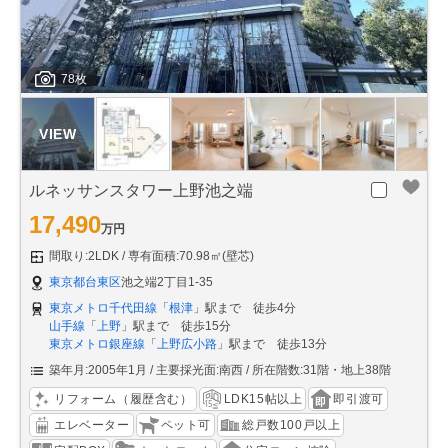
78枚
ルネッサンスタワー上野池之端
17,490
万円
間取り:2LDK
専有面積:70.98㎡(壁芯)
東京都台東区
池之端2丁目1-35
東京メトロ千代田線
「
根津
」駅まで 徒歩4分
山手線
「
上野
」駅まで 徒歩15分
東京メトロ銀座線
「
上野広小路
」駅まで 徒歩13分
築年月:2005年1月
主要採光面:南西
所在階数:31階・地上38階
リフォーム（履歴含む）
LDK15帖以上
即引渡可
エレベーター
ペット可
総戸数100戸以上