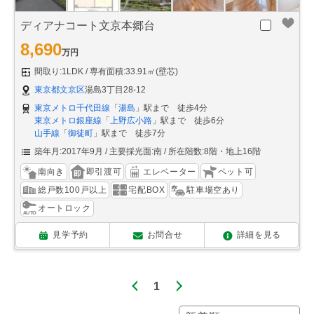
ディアナコート文京本郷台
8,690
万円
間取り:1LDK
専有面積:33.91㎡(壁芯)
東京都文京区
湯島3丁目28-12
東京メトロ千代田線
「
湯島
」駅まで 徒歩4分
東京メトロ銀座線
「
上野広小路
」駅まで 徒歩6分
山手線
「
御徒町
」駅まで 徒歩7分
築年月:2017年9月
主要採光面:南
所在階数:8階・地上16階
南向き
即引渡可
エレベーター
ペット可
総戸数100戸以上
宅配BOX
駐車場空あり
オートロック
見学予約
お問合せ
詳細を見る
1