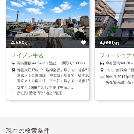
4,580
4,690
万円
万円
メイゾン牛込
フュージョナ
44.94㎡（登記）
1LDK
40.7
都営大江戸線「牛込神楽坂」駅まで 徒歩5分
中央・総武線「新
東京メトロ東西線「神楽坂」駅まで 徒歩10分
2017年1
東京メトロ南北線「市ケ谷」駅まで 徒歩12分
6階 
1969年6月
北
7階 / 地上9階建
現在の検索条件