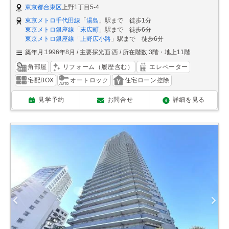
東京都台東区
上野1丁目5-4
東京メトロ千代田線
「
湯島
」駅まで 徒歩1分
東京メトロ銀座線
「
末広町
」駅まで 徒歩6分
東京メトロ銀座線
「
上野広小路
」駅まで 徒歩6分
築年月:1996年8月
主要採光面:西
所在階数:3階・地上11階
角部屋
リフォーム（履歴含む）
エレベーター
宅配BOX
オートロック
住宅ローン控除
見学予約
お問合せ
詳細を見る