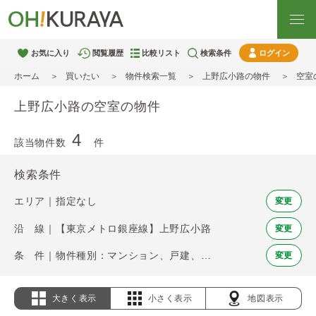
お気に入り
閲覧履歴
比較リスト
検索条件
ログイン
ホーム
買いたい
物件検索一覧
上野広小路の物件
空室
上野広小路の空室の物件
4
該当物件数
件
検索条件
エリア｜指定なし
変更
沿 線｜【東京メトロ銀座線】上野広小路
変更
条 件｜物件種別：マンション、戸建、土地 / 空室
変更
大きく表示
小さく表示
地図表示