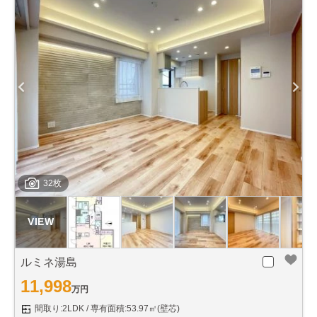
32枚
ルミネ湯島
11,998
万円
間取り:2LDK
専有面積:53.97㎡(壁芯)