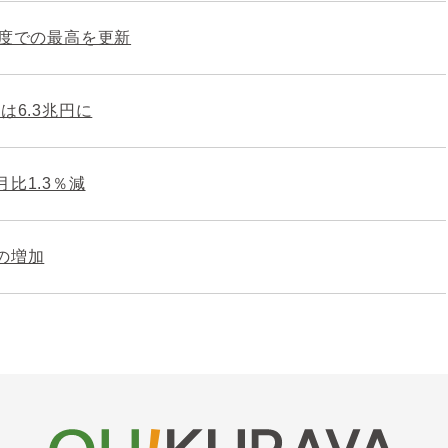
制度での最高を更新
は6.3兆円に
比1.3％減
の増加