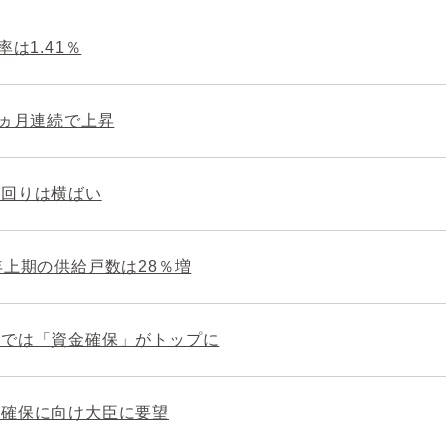
は1.41％
0ヵ月連続で上昇
利回りは横ばい
年上期の供給戸数は28％増
部では「資金確保」がトップに
理確保に向け大臣に要望