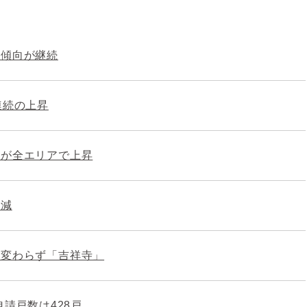
場傾向が継続
連続の上昇
きが全エリアで上昇
微減
は変わらず「吉祥寺」
申請戸数は428戸