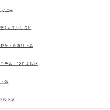
続で上昇
数7ヵ月ぶり増加
首都圏・近畿は上昇
モデル、18件を採択
転下落
連続下落