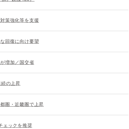
害対策強化等を支援
実な回復に向け要望
区が増加／国交省
連続の上昇
首都圏・近畿圏で上昇
チェックを推奨