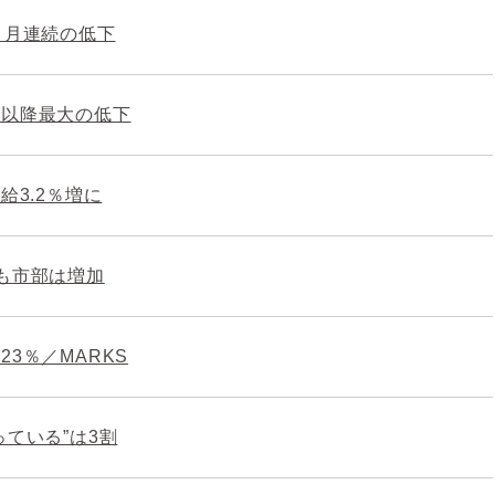
ヵ月連続の低下
禍以降最大の低下
給3.2％増に
も市部は増加
3％／MARKS
ている”は3割