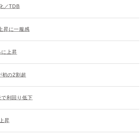
化／TDB
上昇に一服感
％に上昇
が初の2割超
続で利回り低下
上昇