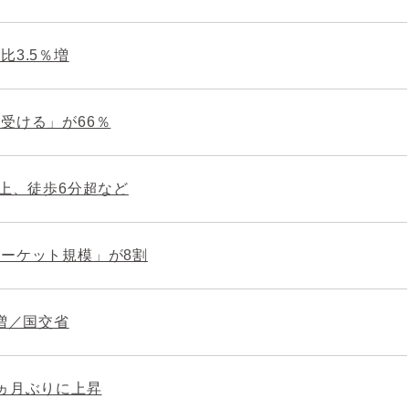
3.5％増
受ける」が66％
以上、徒歩6分超など
ーケット規模」が8割
増／国交省
ヵ月ぶりに上昇