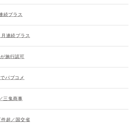
期連続プラス
ヵ月連続プラス
区が施行認可
正でパブコメ
％／三鬼商事
万件超／国交省