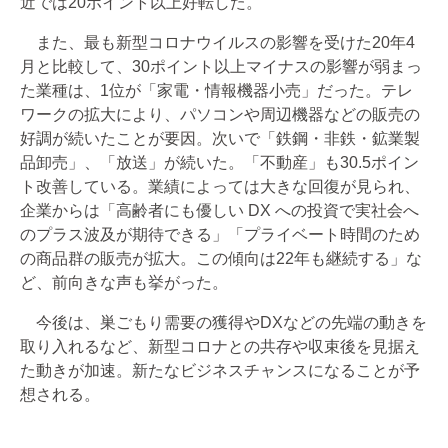
近では20ポイント以上好転した。
また、最も新型コロナウイルスの影響を受けた20年4
月と比較して、30ポイント以上マイナスの影響が弱まっ
た業種は、1位が「家電・情報機器小売」だった。テレ
ワークの拡大により、パソコンや周辺機器などの販売の
好調が続いたことが要因。次いで「鉄鋼・非鉄・鉱業製
品卸売」、「放送」が続いた。「不動産」も30.5ポイン
ト改善している。業績によっては大きな回復が見られ、
企業からは「高齢者にも優しい DX への投資で実社会へ
のプラス波及が期待できる」「プライベート時間のため
の商品群の販売が拡大。この傾向は22年も継続する」な
ど、前向きな声も挙がった。
今後は、巣ごもり需要の獲得やDXなどの先端の動きを
取り入れるなど、新型コロナとの共存や収束後を見据え
た動きが加速。新たなビジネスチャンスになることが予
想される。