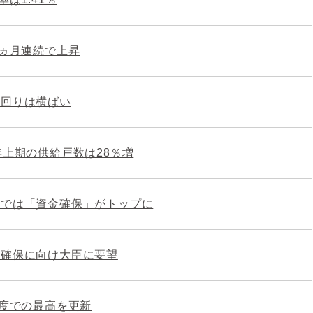
0ヵ月連続で上昇
利回りは横ばい
年上期の供給戸数は28％増
部では「資金確保」がトップに
理確保に向け大臣に要望
制度での最高を更新