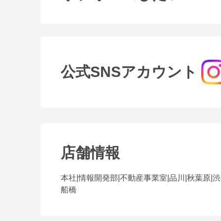
公式SNSアカウント
店舗情報
本社
|
情報開発部
|
不動産事業室
|
品川
|
秋葉原
|
渋
船橋