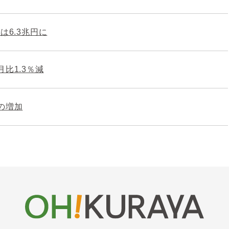
は6.3兆円に
比1.3％減
の増加