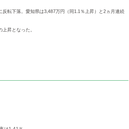
に反転下落。愛知県は3,487万円（同1.1％上昇）と2ヵ月連続
続の上昇となった。
は1.41％