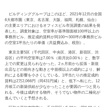
ビルディンググループはこのほど、2021年12月の全国
6大都市圏（東京、名古屋、大阪、福岡、札幌、仙台）
の主要エリアにおけるオフィスビル市況調査の結果を発
表した。調査対象は、空室率が基準階面積100坪以上の
事務所ビル、推定成約賃料が同100〜300坪の事務所ビル
の空室1坪当たりの単価（共益費込み、税別）。
東京主要5区（千代田区、中央区、港区、新宿区、渋
谷区）の平均空室率は7.00％（前月比0.00％）と、数字
上での変更は見られなかった。2ヵ月前から拡張・新規
出店などの前向きな動きと中規模以上の成約により、解
約による影響を小さくしている。1坪当たりの推定成約
賃料は2万2,066円（同431円減）と、低下へ転じた。12
月竣工の新築供給が少なかったことが要因の一つと見ら
れる。今後は成約する物件、そうでない物件の二極化が
進んでいくと予想される。