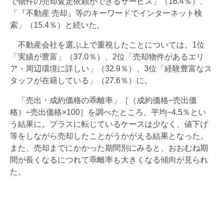
で物件の売却査定依頼ができるサービス」（16.4％）、
「『不動産 売却』等のキーワードでインターネット検
索」（15.4％）と続いた。
不動産会社を選ぶ上で重視したことについては、1位
「実績が豊富」（37.0％）、2位「売却物件があるエリ
ア・周辺環境に詳しい」（32.9％）、3位「経験豊富なス
タッフが在籍している」（27.6％）に。
「売出・成約価格の乖離率」［（成約価格−売出価
格）÷売出価格×100］を調べたところ、平均−4.5％とい
う結果に。プラスに転じているケースは少なく、値下げ
等をしながら売却したことがうかがえる結果となった。
また、売却までにかかった期間別にみると、おおむね期
間が長くなるにつれて乖離率も大きくなる傾向が見られ
た。