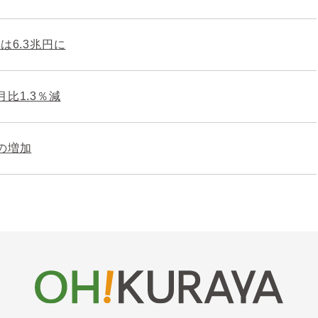
は6.3兆円に
比1.3％減
の増加