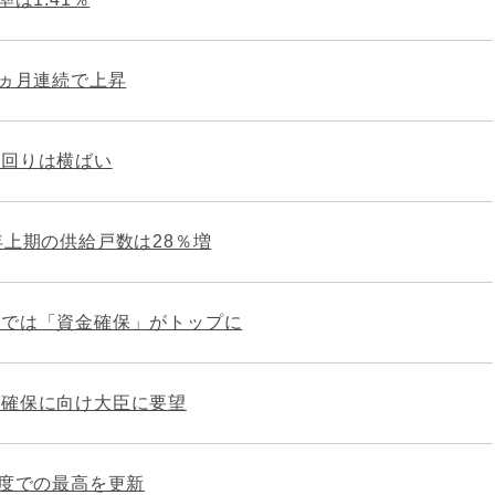
0ヵ月連続で上昇
利回りは横ばい
年上期の供給戸数は28％増
部では「資金確保」がトップに
理確保に向け大臣に要望
制度での最高を更新