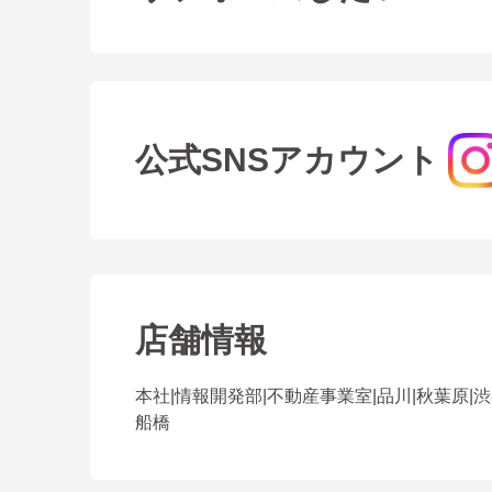
公式SNSアカウント
店舗情報
本社
|
情報開発部
|
不動産事業室
|
品川
|
秋葉原
|
渋
船橋