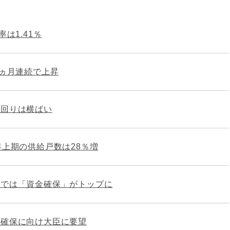
は1.41％
0ヵ月連続で上昇
利回りは横ばい
年上期の供給戸数は28％増
部では「資金確保」がトップに
理確保に向け大臣に要望