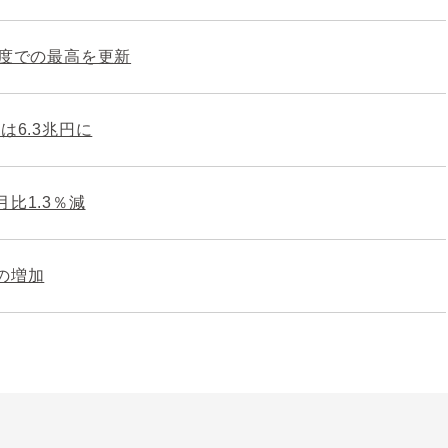
制度での最高を更新
は6.3兆円に
比1.3％減
の増加