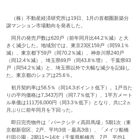
（株）不動産経済研究所は19日、1月の首都圏新築分
譲マンション市場動向を発表した。
同月の発売戸数は620戸（前年同月比44.2％減）と大
きく減少した。地域別では、東京23区159戸（同59.1％
減）、東京都下59戸（同70.2％減）、神奈川県240戸
（同12.4％減）、埼玉県69戸（同43.8％増）、千葉県93
戸（同54.2％減）と、埼玉県以外で大幅な減少を記録し
た。東京都のシェアは25.6％。
初月契約率は58.5％（同14.3ポイント低下）。1戸当た
りの平均価格は7,343万円（同7.7％低下）、1平方メート
ル単価は111万6,000円（同3.3％低下）となり、共に2ヵ
月ぶりに前年同月を下回った。
即日完売物件は「パークシティ高田馬場」5期1次（東
京都新宿区、2戸、平均3倍・最高3倍）、「メイツ船橋
行田公園」2期11〜14次（千葉県船橋市、7戸、平均1