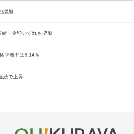
の増加
・実績・金額いずれも増加
乖離率は6.14％
連続で上昇