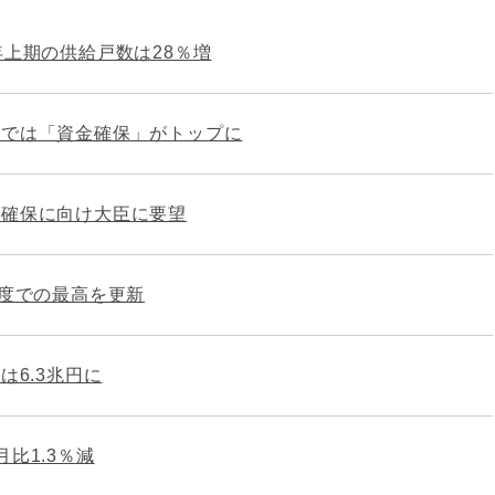
年上期の供給戸数は28％増
部では「資金確保」がトップに
理確保に向け大臣に要望
制度での最高を更新
は6.3兆円に
比1.3％減