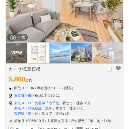
26枚
カーサ浅草桜橋
5,880
万円
間取り:3LDK
専有面積:61.22㎡(壁芯)
東京都台東区
橋場1丁目36-11
東京メトロ日比谷線
「
南千住
」駅まで 徒歩18分
東京メトロ銀座線
「
浅草
」駅まで 徒歩23分
常磐線
「
南千住
」駅まで 徒歩23分
築年月:1996年10月
主要採光面:東
所在階数:11階・地上14階