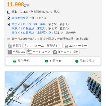
11,998
万円
間取り:2LDK
専有面積:53.97㎡(壁芯)
東京都台東区
上野1丁目5-4
東京メトロ千代田線
「
湯島
」駅まで 徒歩1分
東京メトロ銀座線
「
末広町
」駅まで 徒歩6分
東京メトロ銀座線
「
上野広小路
」駅まで 徒歩6分
築年月:1996年8月
主要採光面:西
所在階数:3階・地上11階
角部屋
リフォーム（履歴含む）
エレベーター
宅配BOX
オートロック
住宅ローン控除
見学予約
お問合せ
詳細を見る