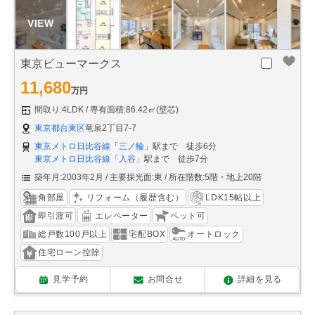
東京ビューマークス
11,680
万円
間取り:4LDK
専有面積:86.42㎡(壁芯)
東京都台東区
竜泉2丁目7-7
東京メトロ日比谷線
「
三ノ輪
」駅まで 徒歩6分
東京メトロ日比谷線
「
入谷
」駅まで 徒歩7分
築年月:2003年2月
主要採光面:東
所在階数:5階・地上20階
角部屋
リフォーム（履歴含む）
LDK15帖以上
即引渡可
エレベーター
ペット可
総戸数100戸以上
宅配BOX
オートロック
住宅ローン控除
見学予約
お問合せ
詳細を見る