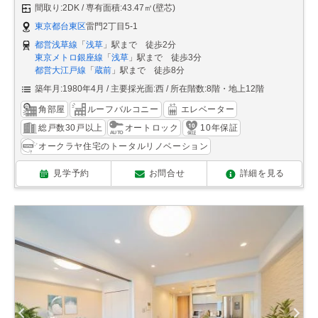
間取り:2DK
専有面積:43.47㎡(壁芯)
東京都台東区
雷門2丁目5-1
都営浅草線
「
浅草
」駅まで 徒歩2分
東京メトロ銀座線
「
浅草
」駅まで 徒歩3分
都営大江戸線
「
蔵前
」駅まで 徒歩8分
築年月:1980年4月
主要採光面:西
所在階数:8階・地上12階
角部屋
ルーフバルコニー
エレベーター
総戸数30戸以上
オートロック
10年保証
オークラヤ住宅のトータルリノベーション
見学予約
お問合せ
詳細を見る