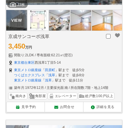
23枚
京成サンコーポ浅草
3,450
万円
間取り:2LDK
専有面積:62.21㎡(壁芯)
東京都台東区
西浅草1丁目5-14
東京メトロ銀座線
「
田原町
」駅まで 徒歩5分
つくばエクスプレス
「
浅草
」駅まで 徒歩8分
東京メトロ銀座線
「
浅草
」駅まで 徒歩11分
築年月:1972年12月
主要採光面:南
所在階数:7階・地上14階
南向き
角部屋
エレベーター
総戸数100戸以上
見学予約
お問合せ
詳細を見る