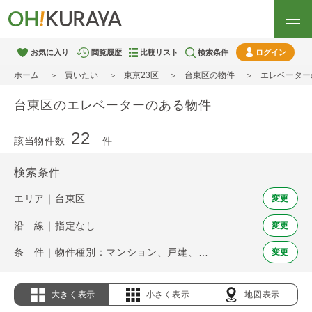
お気に入り
閲覧履歴
比較リスト
検索条件
ログイン
ホーム
買いたい
東京23区
台東区の物件
エレベーター
台東区のエレベーターのある物件
22
該当物件数
件
検索条件
エリア｜台東区
変更
沿 線｜指定なし
変更
条 件｜物件種別：マンション、戸建、土地 / エレベーター
変更
大きく表示
小さく表示
地図表示