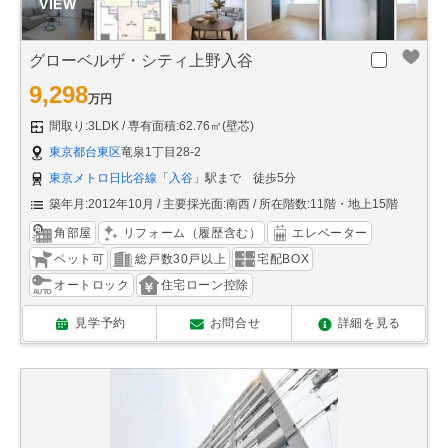
グローベルザ・シティ上野入谷
9,298
万円
間取り:3LDK
専有面積:62.76㎡(壁芯)
東京都台東区
竜泉1丁目28-2
東京メトロ日比谷線
「
入谷
」駅まで 徒歩5分
築年月:2012年10月
主要採光面:南西
所在階数:11階・地上15階
角部屋
リフォーム（履歴含む）
エレベーター
ペット可
総戸数30戸以上
宅配BOX
オートロック
住宅ローン控除
見学予約
お問合せ
詳細を見る