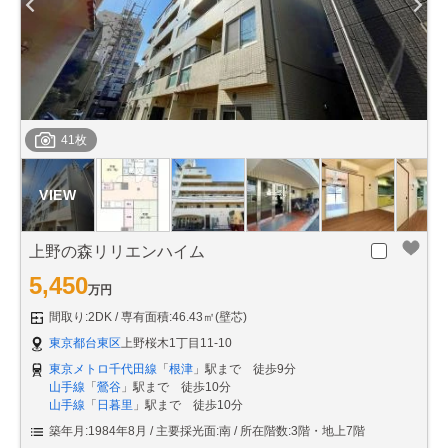
41枚
上野の森リリエンハイム
5,450
万円
間取り:2DK
専有面積:46.43㎡(壁芯)
東京都台東区
上野桜木1丁目11-10
東京メトロ千代田線
「
根津
」駅まで 徒歩9分
山手線
「
鶯谷
」駅まで 徒歩10分
山手線
「
日暮里
」駅まで 徒歩10分
築年月:1984年8月
主要採光面:南
所在階数:3階・地上7階