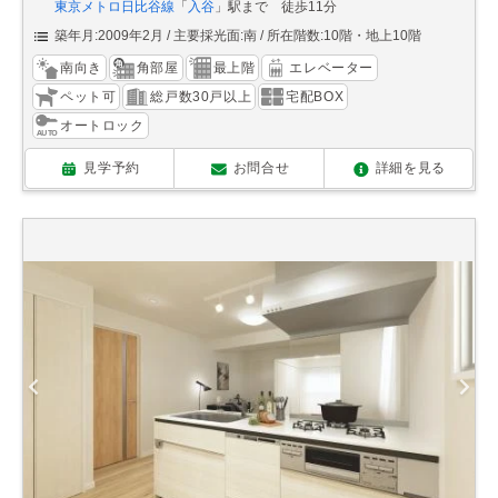
東京メトロ日比谷線
「
入谷
」駅まで 徒歩11分
築年月:2009年2月
主要採光面:南
所在階数:10階・地上10階
南向き
角部屋
最上階
エレベーター
ペット可
総戸数30戸以上
宅配BOX
オートロック
見学予約
お問合せ
詳細を見る