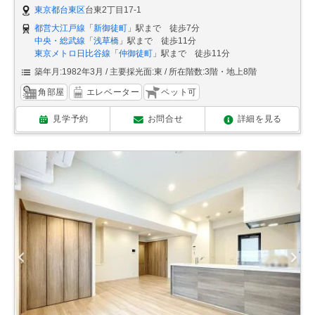
東京都台東区
台東2丁目17-1
都営大江戸線
「
新御徒町
」駅まで 徒歩7分
中央・総武線
「
浅草橋
」駅まで 徒歩11分
東京メトロ日比谷線
「
仲御徒町
」駅まで 徒歩11分
築年月:1982年3月
主要採光面:東
所在階数:3階・地上8階
角部屋
エレベーター
ペット可
見学予約
お問合せ
詳細を見る