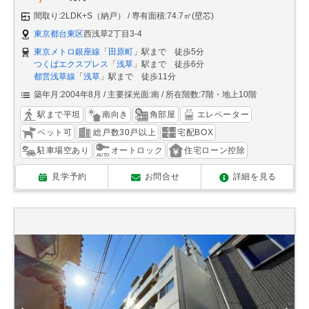
間取り:2LDK+S（納戸）
専有面積:74.7㎡(壁芯)
東京都台東区
西浅草2丁目3-4
東京メトロ銀座線
「
田原町
」駅まで 徒歩5分
つくばエクスプレス
「
浅草
」駅まで 徒歩6分
都営浅草線
「
浅草
」駅まで 徒歩11分
築年月:2004年8月
主要採光面:南
所在階数:7階・地上10階
駅まで平坦
南向き
角部屋
エレベーター
ペット可
総戸数30戸以上
宅配BOX
駐車場空あり
オートロック
住宅ローン控除
見学予約
お問合せ
詳細を見る