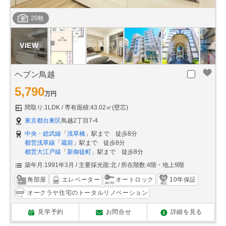
20枚
ヘブン鳥越
5,790
万円
間取り:1LDK
専有面積:43.02㎡(壁芯)
東京都台東区
鳥越2丁目7-4
中央・総武線
「
浅草橋
」駅まで 徒歩8分
都営浅草線
「
蔵前
」駅まで 徒歩8分
都営大江戸線
「
新御徒町
」駅まで 徒歩8分
築年月:1991年3月
主要採光面:北
所在階数:4階・地上9階
角部屋
エレベーター
オートロック
10年保証
オークラヤ住宅のトータルリノベーション
見学予約
お問合せ
詳細を見る