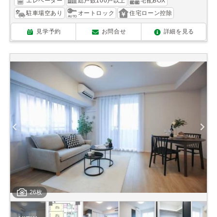
エレベーター
総戸数100戸以上
宅配BOX
駐車場空あり
オートロック
住宅ローン控除
見学予約
お問合せ
詳細を見る
26枚