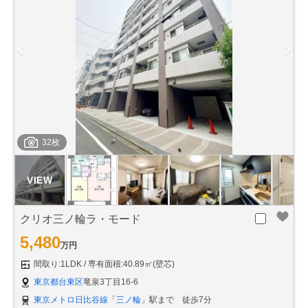
32枚
クリオ三ノ輪ラ・モード
5,480
万円
間取り:1LDK
専有面積:40.89㎡(壁芯)
東京都台東区
竜泉3丁目16-6
東京メトロ日比谷線
「
三ノ輪
」駅まで 徒歩7分