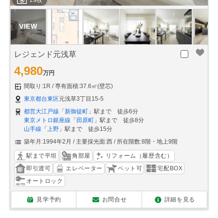
レジェンド元浅草
4,980
万円
間取り:1R
専有面積:37.6㎡(壁芯)
東京都台東区
元浅草3丁目15-5
都営大江戸線
「
新御徒町
」駅まで 徒歩6分
東京メトロ銀座線
「
田原町
」駅まで 徒歩8分
山手線
「
上野
」駅まで 徒歩15分
築年月:1994年2月
主要採光面:西
所在階数:8階・地上9階
駅まで平坦
角部屋
リフォーム（履歴含む）
即引渡可
エレベーター
ペット可
宅配BOX
オートロック
見学予約
お問合せ
詳細を見る