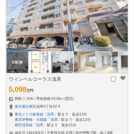
31枚
ウィンベルコーラス浅草
5,098
万円
間取り:2DK
専有面積:45.88㎡(壁芯)
東京都台東区
浅草6丁目42-4
東京メトロ銀座線
「
浅草
」駅まで 徒歩13分
東武伊勢崎・大師線
「
浅草
」駅まで 徒歩12分
都営浅草線
「
浅草
」駅まで 徒歩15分
築年月:1991年9月
主要採光面:北西
所在階数:7階・地上9階