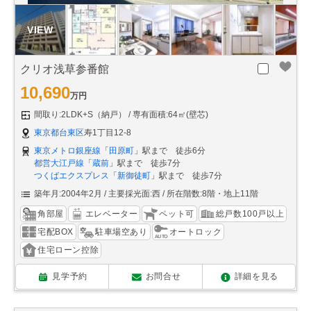
クリオ浅草参番館
10,690
万円
間取り:2LDK+S（納戸）
専有面積:64㎡(壁芯)
東京都台東区
寿1丁目12-8
東京メトロ銀座線
「
田原町
」駅まで 徒歩6分
都営大江戸線
「
蔵前
」駅まで 徒歩7分
つくばエクスプレス
「
新御徒町
」駅まで 徒歩7分
築年月:2004年2月
主要採光面:西
所在階数:8階・地上11階
角部屋
エレベーター
ペット可
総戸数100戸以上
宅配BOX
駐車場空あり
オートロック
住宅ローン控除
見学予約
お問合せ
詳細を見る