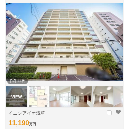
44枚
イニシアイオ浅草
11,190
万円