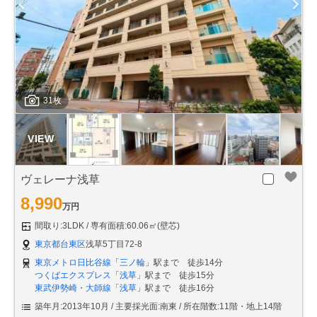
31枚
ヴェレーナ浅草
8,990
万円
間取り:3LDK
専有面積:60.06㎡(壁芯)
東京都台東区
浅草5丁目72-8
東京メトロ日比谷線
「
三ノ輪
」駅まで 徒歩14分
つくばエクスプレス
「
浅草
」駅まで 徒歩15分
東武伊勢崎・大師線
「
浅草
」駅まで 徒歩16分
築年月:2013年10月
主要採光面:南東
所在階数:11階・地上14階