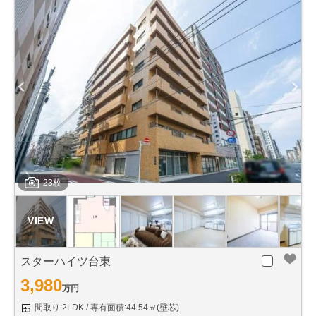
23枚
スターハイツ台東
3,980
万円
間取り:2LDK
専有面積:44.54㎡(壁芯)