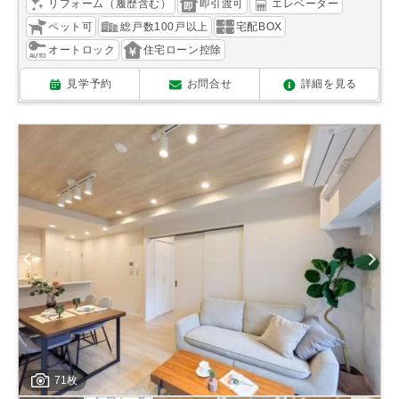
リフォーム（履歴含む）
即引渡可
エレベーター
ペット可
総戸数100戸以上
宅配BOX
オートロック
住宅ローン控除
見学予約
お問合せ
詳細を見る
71枚