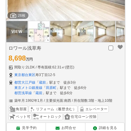
26枚
ロワール浅草寿
8,698
万円
間取り:2LDK
専有面積:62.31㎡(壁芯)
東京都台東区
寿3丁目12-5
都営大江戸線
「
蔵前
」駅まで 徒歩3分
東京メトロ銀座線
「
田原町
」駅まで 徒歩6分
都営浅草線
「
蔵前
」駅まで 徒歩6分
築年月:1992年1月
主要採光面:南西
所在階数:3階・地上10階
角部屋
リフォーム（履歴含む）
エレベーター
ペット可
オートロック
住宅ローン控除
見学予約
お問合せ
詳細を見る