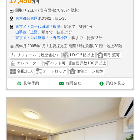
17,490
万円
間取り:2LDK
専有面積:70.98㎡(壁芯)
東京都台東区
池之端2丁目1-35
東京メトロ千代田線
「
根津
」駅まで 徒歩4分
山手線
「
上野
」駅まで 徒歩15分
東京メトロ銀座線
「
上野広小路
」駅まで 徒歩13分
築年月:2005年1月
主要採光面:南西
所在階数:31階・地上38階
リフォーム（履歴含む）
LDK15帖以上
即引渡可
エレベーター
ペット可
総戸数100戸以上
宅配BOX
オートロック
住宅ローン控除
見学予約
お問合せ
詳細を見る