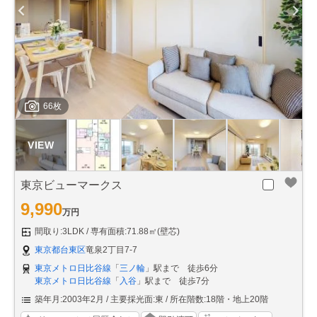
66枚
東京ビューマークス
9,990
万円
間取り:3LDK
専有面積:71.88㎡(壁芯)
東京都台東区
竜泉2丁目7-7
東京メトロ日比谷線
「
三ノ輪
」駅まで 徒歩6分
東京メトロ日比谷線
「
入谷
」駅まで 徒歩7分
築年月:2003年2月
主要採光面:東
所在階数:18階・地上20階