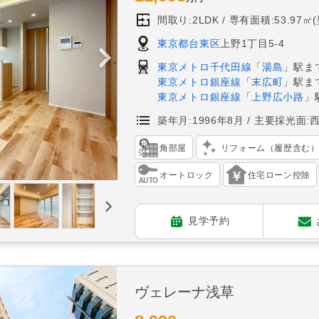
間取り:2LDK
専有面積:53.97㎡
東京都台東区
上野1丁目5-4
東京メトロ千代田線
「
湯島
」駅ま
東京メトロ銀座線
「
末広町
」駅ま
東京メトロ銀座線
「
上野広小路
」
築年月:1996年8月
主要採光面:
角部屋
リフォーム（履歴含む
オートロック
住宅ローン控除
見学予約
ヴェレーナ浅草