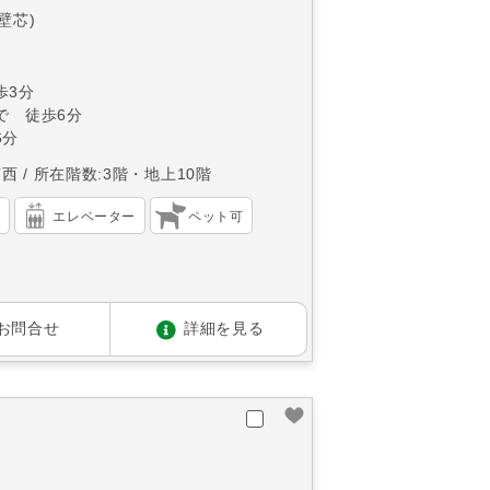
(壁芯)
歩3分
で 徒歩6分
6分
南西
所在階数:3階・地上10階
）
エレベーター
ペット可
お問合せ
詳細を見る