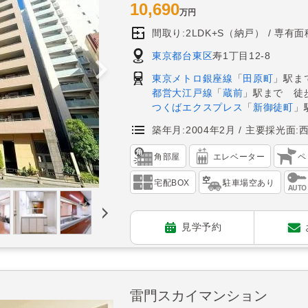
10,690
万円
間取り:2LDK+S（納戸）
専有面積
東京都台東区
寿1丁目12-8
東京メトロ銀座線
「
田原町
」駅ま
都営大江戸線
「
蔵前
」駅まで 徒
つくばエクスプレス
「
新御徒町
」
築年月:2004年2月
主要採光面:
角部屋
エレベーター
ペ
宅配BOX
駐車場空あり
見学予約
雷門スカイマンション