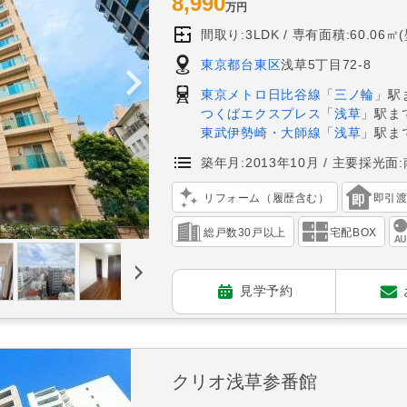
8,990
万円
間取り:3LDK
専有面積:60.06㎡
東京都台東区
浅草5丁目72-8
東京メトロ日比谷線
「
三ノ輪
」駅
つくばエクスプレス
「
浅草
」駅ま
東武伊勢崎・大師線
「
浅草
」駅ま
築年月:2013年10月
主要採光面:
リフォーム（履歴含む）
即引
総戸数30戸以上
宅配BOX
見学予約
クリオ浅草参番館