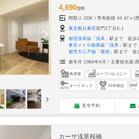
4,690
万円
間取り:2DK
専有面積:43.47㎡(
東京都台東区
雷門2丁目5-1
都営浅草線
「
浅草
」駅まで 徒歩
東京メトロ銀座線
「
浅草
」駅まで
都営大江戸線
「
蔵前
」駅まで 徒
築年月:1980年4月
主要採光面:
角部屋
ルーフバルコニー
オートロック
10年保証
見学予約
カーサ浅草桜橋