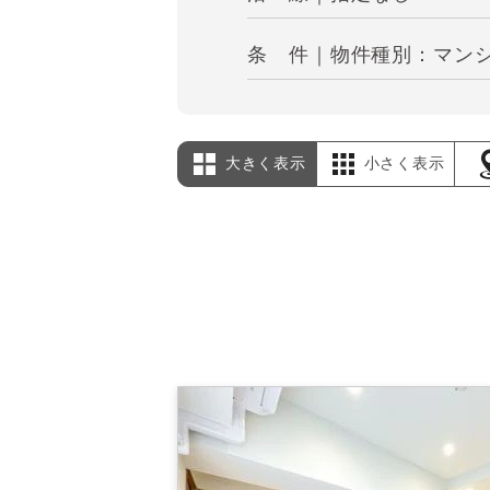
条 件｜物件種別：マンシ
大きく表示
小さく表示