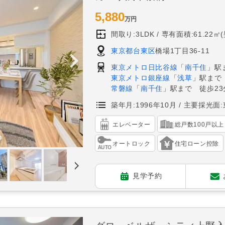
5,880
万円
間取り:3LDK
専有面積:61.22㎡
東京都台東区
橋場1丁目36-11
東京メトロ日比谷線
「
南千住
」駅
東京メトロ銀座線
「
浅草
」駅まで
常磐線
「
南千住
」駅まで 徒歩23
築年月:1996年10月
主要採光面:
エレベーター
総戸数100戸以上
オートロック
住宅ローン控除
見学予約