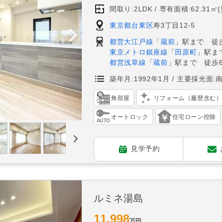
間取り:2LDK
専有面積:62.31㎡
東京都台東区
寿3丁目12-5
都営大江戸線
「
蔵前
」駅まで 徒
東京メトロ銀座線
「
田原町
」駅ま
都営浅草線
「
蔵前
」駅まで 徒歩
築年月:1992年1月
主要採光面:
角部屋
リフォーム（履歴含む
オートロック
住宅ローン控除
見学予約
ルミネ湯島
11,998
万円