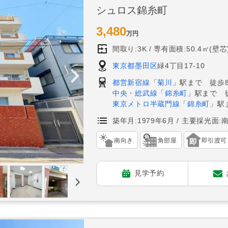
シュロス錦糸町
3,480
万円
間取り:3K
専有面積:50.4㎡(壁芯
東京都墨田区
緑4丁目17-10
都営新宿線
「
菊川
」駅まで 徒歩
中央・総武線
「
錦糸町
」駅まで 
東京メトロ半蔵門線
「
錦糸町
」駅
築年月:1979年6月
主要採光面:
南向き
角部屋
即引渡可
見学予約