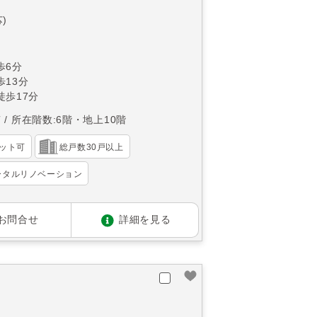
)
歩6分
13分
徒歩17分
南
所在階数:6階・地上10階
ット可
総戸数30戸以上
ータルリノベーション
お問合せ
詳細を見る
ン