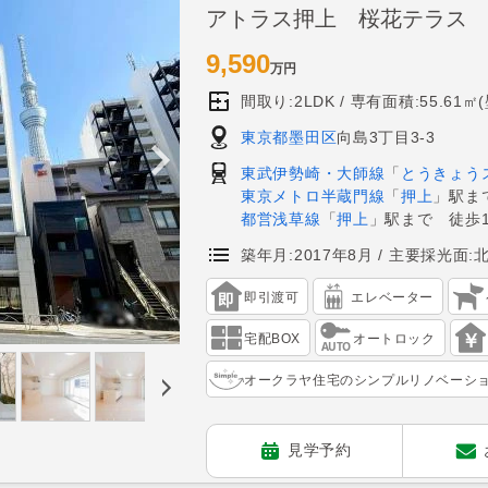
アトラス押上 桜花テラス
9,590
万円
間取り:2LDK
専有面積:55.61㎡
東京都墨田区
向島3丁目3-3
東武伊勢崎・大師線
「
とうきょう
東京メトロ半蔵門線
「
押上
」駅ま
都営浅草線
「
押上
」駅まで 徒歩1
築年月:2017年8月
主要採光面:
即引渡可
エレベーター
宅配BOX
オートロック
オークラヤ住宅のシンプルリノベーシ
見学予約