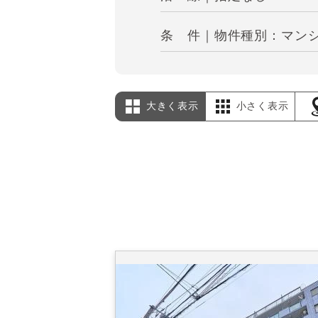
条 件｜物件種別：マンシ
大きく表示
小さく表示