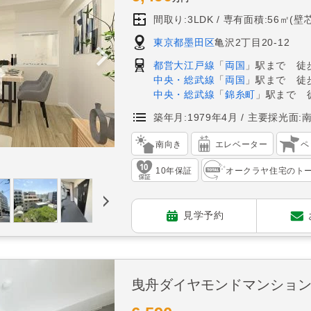
間取り:3LDK
専有面積:56㎡(壁芯
東京都墨田区
亀沢2丁目20-12
都営大江戸線
「
両国
」駅まで 徒
中央・総武線
「
両国
」駅まで 徒歩
中央・総武線
「
錦糸町
」駅まで 
築年月:1979年4月
主要採光面:
南向き
エレベーター
ペ
10年保証
オークラヤ住宅のト
見学予約
曳舟ダイヤモンドマンショ