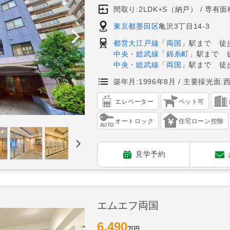
間取り:2LDK+S（納戸）
専有面積
東京都墨田区
亀沢3丁目14-3
都営大江戸線
「
両国
」駅まで 徒歩
中央・総武線
「
錦糸町
」駅まで 
中央・総武線
「
両国
」駅まで 徒歩
築年月:1996年8月
主要採光面:
エレベーター
ペット可
オートロック
住宅ローン控除
見学予約
エムエフ両国
6,490
万円