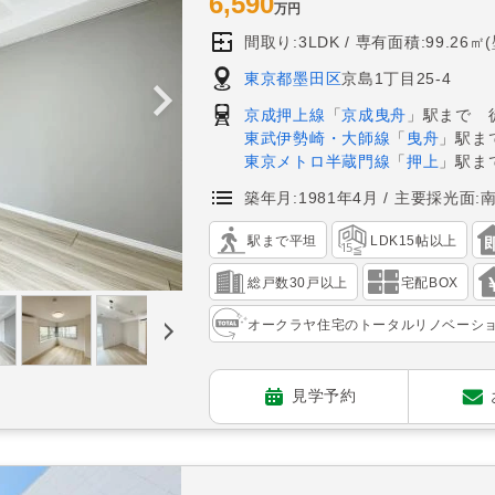
6,590
万円
間取り:3LDK
専有面積:99.26㎡
東京都墨田区
京島1丁目25-4
京成押上線
「
京成曳舟
」駅まで 
東武伊勢崎・大師線
「
曳舟
」駅ま
東京メトロ半蔵門線
「
押上
」駅ま
築年月:1981年4月
主要採光面:
駅まで平坦
LDK15帖以上
総戸数30戸以上
宅配BOX
オークラヤ住宅のトータルリノベーシ
見学予約