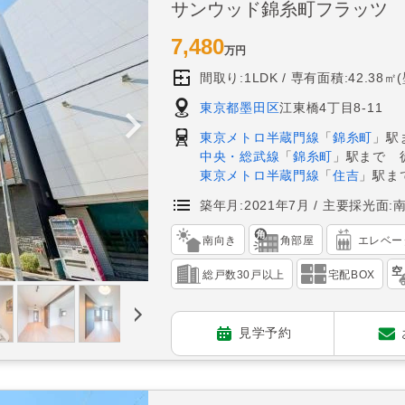
サンウッド錦糸町フラッツ
7,480
万円
間取り:1LDK
専有面積:42.38㎡
東京都墨田区
江東橋4丁目8-11
東京メトロ半蔵門線
「
錦糸町
」駅
中央・総武線
「
錦糸町
」駅まで 
東京メトロ半蔵門線
「
住吉
」駅ま
築年月:2021年7月
主要採光面:
南向き
角部屋
エレベー
総戸数30戸以上
宅配BOX
見学予約