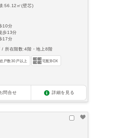
:56.12㎡(壁芯)
10分
徒歩13分
17分
西
所在階数:4階・地上8階
総戸数30戸以上
宅配BOX
お問合せ
詳細を見る