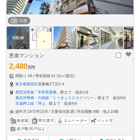
31枚
恵進マンション
2,480
万円
間取り:1R
専有面積:41.33㎡(壁芯)
東京都墨田区
吾妻橋3丁目2-4
都営浅草線
「
本所吾妻橋
」駅まで 徒歩1分
東武伊勢崎・大師線
「
とうきょうスカイツリー
」駅まで 徒歩6分
京成押上線
「
押上
」駅まで 徒歩8分
築年月:1972年10月
主要採光面:西
所在階数:4階・地上10階
角部屋
即引渡可
エレベーター
ペット可
総戸数30戸以上