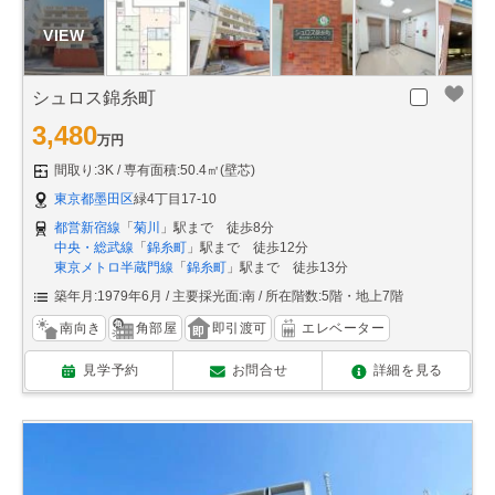
シュロス錦糸町
3,480
万円
間取り:3K
専有面積:50.4㎡(壁芯)
東京都墨田区
緑4丁目17-10
都営新宿線
「
菊川
」駅まで 徒歩8分
中央・総武線
「
錦糸町
」駅まで 徒歩12分
東京メトロ半蔵門線
「
錦糸町
」駅まで 徒歩13分
築年月:1979年6月
主要採光面:南
所在階数:5階・地上7階
南向き
角部屋
即引渡可
エレベーター
見学予約
お問合せ
詳細を見る