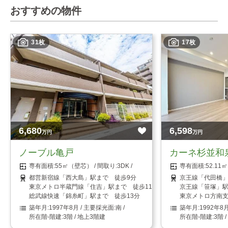
おすすめの物件
31枚
17枚
6,680
6,598
万円
万円
ノーブル亀戸
カーネ杉並和
55㎡（壁芯）
3DK
52.1
都営新宿線「西大島」駅まで 徒歩9分
京王線「代田橋」
東京メトロ半蔵門線「住吉」駅まで 徒歩11分
京王線「笹塚」駅
総武線快速「錦糸町」駅まで 徒歩13分
東京メトロ方南支
1997年8月
南
1992年8
3階 / 地上3階建
3階 