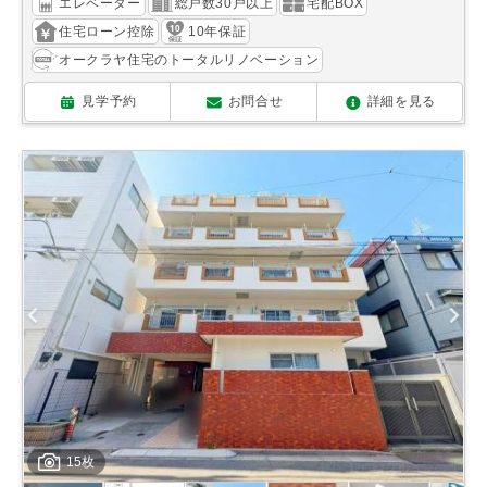
エレベーター
総戸数30戸以上
宅配BOX
住宅ローン控除
10年保証
オークラヤ住宅のトータルリノベーション
見学予約
お問合せ
詳細を見る
15枚