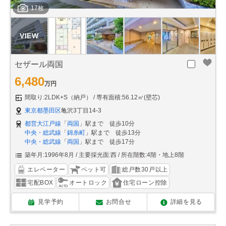
17枚
セザール両国
6,480
万円
間取り:2LDK+S（納戸）
専有面積:56.12㎡(壁芯)
東京都墨田区
亀沢3丁目14-3
都営大江戸線
「
両国
」駅まで 徒歩10分
中央・総武線
「
錦糸町
」駅まで 徒歩13分
中央・総武線
「
両国
」駅まで 徒歩17分
築年月:1996年8月
主要採光面:西
所在階数:4階・地上8階
エレベーター
ペット可
総戸数30戸以上
宅配BOX
オートロック
住宅ローン控除
見学予約
お問合せ
詳細を見る