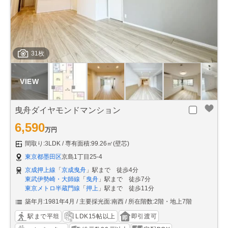
31枚
曳舟ダイヤモンドマンション
6,590
万円
間取り:3LDK
専有面積:99.26㎡(壁芯)
東京都墨田区
京島1丁目25-4
京成押上線
「
京成曳舟
」駅まで 徒歩4分
東武伊勢崎・大師線
「
曳舟
」駅まで 徒歩7分
東京メトロ半蔵門線
「
押上
」駅まで 徒歩11分
築年月:1981年4月
主要採光面:南西
所在階数:2階・地上7階
駅まで平坦
LDK15帖以上
即引渡可