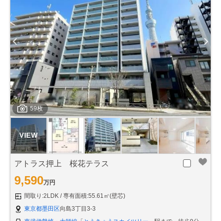
59枚
アトラス押上 桜花テラス
9,590
万円
間取り:2LDK
専有面積:55.61㎡(壁芯)
東京都墨田区
向島3丁目3-3