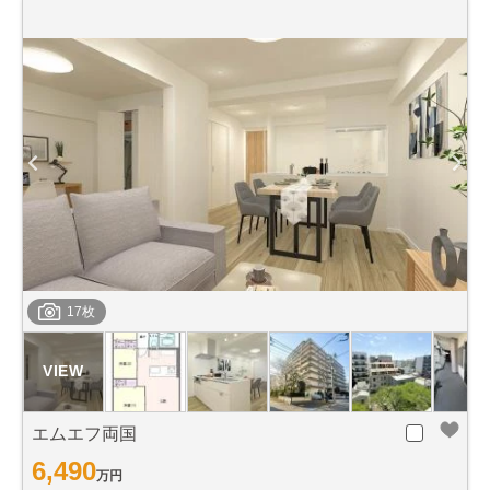
17枚
エムエフ両国
6,490
万円