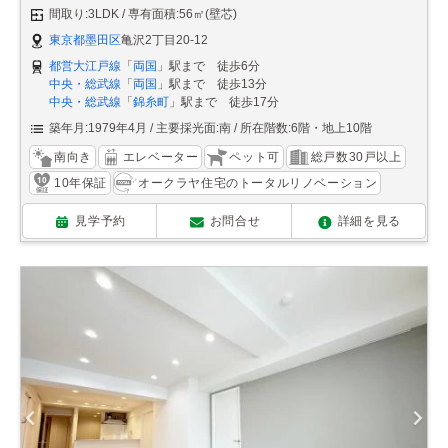
間取り:3LDK
専有面積:56㎡(壁芯)
東京都墨田区
亀沢2丁目20-12
都営大江戸線
「
両国
」駅まで 徒歩6分
中央・総武線
「
両国
」駅まで 徒歩13分
中央・総武線
「
錦糸町
」駅まで 徒歩17分
築年月:1979年4月
主要採光面:南
所在階数:6階・地上10階
南向き
エレベーター
ペット可
総戸数30戸以上
10年保証
オークラヤ住宅のトータルリノベーション
見学予約
お問合せ
詳細を見る