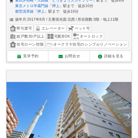
東武伊勢崎・大師線
「
とうきょうスカイツリー
」駅まで 徒歩9分
東京メトロ半蔵門線
「
押上
」駅まで 徒歩10分
都営浅草線
「
押上
」駅まで 徒歩10分
築年月:2017年8月
主要採光面:北西
所在階数:3階・地上11階
即引渡可
エレベーター
ペット可
総戸数30戸以上
宅配BOX
オートロック
住宅ローン控除
オークラヤ住宅のシンプルリノベーション
見学予約
お問合せ
詳細を見る