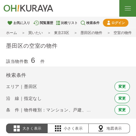
お気に入り
閲覧履歴
比較リスト
検索条件
ログイン
ホーム
買いたい
東京23区
墨田区の物件
空室の物件
墨田区の空室の物件
6
該当物件数
件
検索条件
エリア｜墨田区
変更
沿 線｜指定なし
変更
条 件｜物件種別：マンション、戸建、土地 / 空室
変更
大きく表示
小さく表示
地図表示