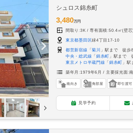
シュロス錦糸町
3,480
万円
間取り:3K
専有面積:50.4㎡(壁芯
東京都墨田区
緑4丁目17-10
都営新宿線
「
菊川
」駅まで 徒歩
中央・総武線
「
錦糸町
」駅まで 
東京メトロ半蔵門線
「
錦糸町
」駅
築年月:1979年6月
主要採光面:
南向き
角部屋
即引渡可
見学予約