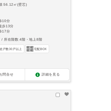
:56.12㎡(壁芯)
10分
徒歩13分
17分
西
所在階数:4階・地上8階
総戸数30戸以上
宅配BOX
お問合せ
詳細を見る