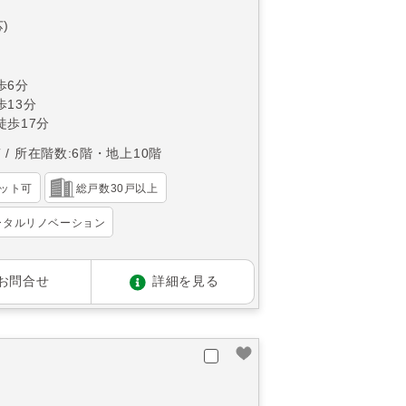
)
歩6分
13分
徒歩17分
南
所在階数:6階・地上10階
ット可
総戸数30戸以上
ータルリノベーション
お問合せ
詳細を見る