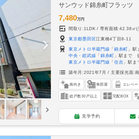
サンウッド錦糸町フラッツ
7,480
万円
間取り:1LDK
専有面積:42.38㎡
東京都墨田区
江東橋4丁目8-11
東京メトロ半蔵門線
「
錦糸町
」駅
中央・総武線
「
錦糸町
」駅まで 
東京メトロ半蔵門線
「
住吉
」駅ま
築年月:2021年7月
主要採光面:
南向き
角部屋
エレベー
総戸数30戸以上
宅配BOX
見学予約