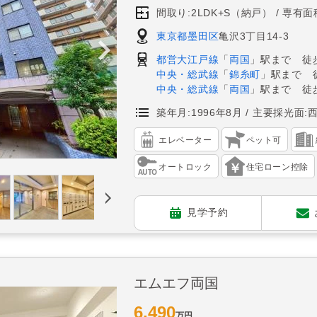
間取り:2LDK+S（納戸）
専有面積
東京都墨田区
亀沢3丁目14-3
都営大江戸線
「
両国
」駅まで 徒歩
中央・総武線
「
錦糸町
」駅まで 
中央・総武線
「
両国
」駅まで 徒歩
築年月:1996年8月
主要採光面:
エレベーター
ペット可
オートロック
住宅ローン控除
見学予約
エムエフ両国
6,490
万円