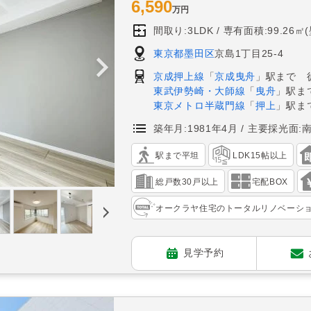
6,590
万円
間取り:3LDK
専有面積:99.26㎡
東京都墨田区
京島1丁目25-4
京成押上線
「
京成曳舟
」駅まで 
東武伊勢崎・大師線
「
曳舟
」駅ま
東京メトロ半蔵門線
「
押上
」駅ま
築年月:1981年4月
主要採光面:
駅まで平坦
LDK15帖以上
総戸数30戸以上
宅配BOX
オークラヤ住宅のトータルリノベーシ
見学予約