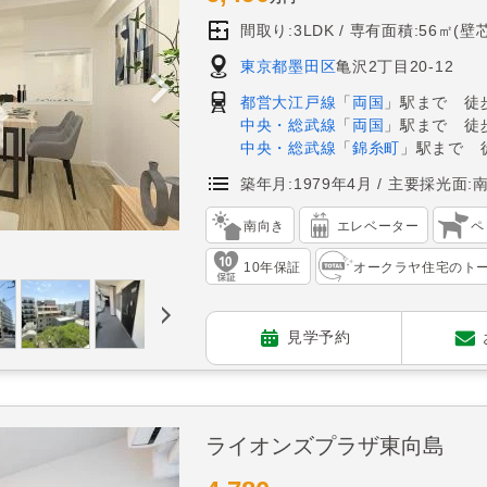
間取り:3LDK
専有面積:56㎡(壁芯
東京都墨田区
亀沢2丁目20-12
都営大江戸線
「
両国
」駅まで 徒
中央・総武線
「
両国
」駅まで 徒歩
中央・総武線
「
錦糸町
」駅まで 
築年月:1979年4月
主要採光面:
南向き
エレベーター
ペ
10年保証
オークラヤ住宅のト
見学予約
ライオンズプラザ東向島