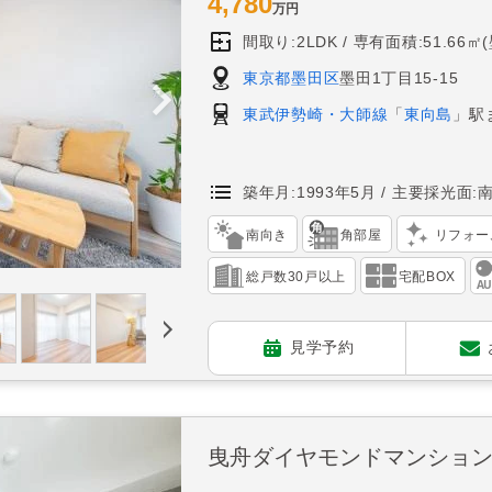
4,780
万円
間取り:2LDK
専有面積:51.66㎡
東京都墨田区
墨田1丁目15-15
東武伊勢崎・大師線
「
東向島
」駅
築年月:1993年5月
主要採光面:
南向き
角部屋
リフォー
総戸数30戸以上
宅配BOX
見学予約
曳舟ダイヤモンドマンショ