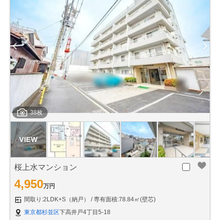
38枚
桜上水マンション
4,950
万円
間取り:2LDK+S（納戸）
専有面積:78.84㎡(壁芯)
東京都杉並区
下高井戸4丁目5-18