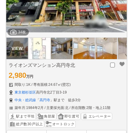
34枚
ライオンズマンション高円寺北
2,980
万円
間取り:1K
専有面積:24.67㎡(壁芯)
東京都杉並区
高円寺北2丁目3-19
中央・総武線
「
高円寺
」駅まで 徒歩3分
築年月:1984年2月
主要採光面:北
所在階数:2階・地上11階
駅まで平坦
角部屋
即引渡可
エレベーター
総戸数30戸以上
オートロック