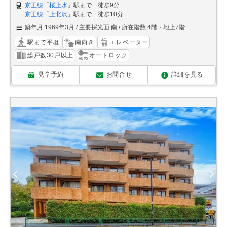
京王線
「
桜上水
」駅まで 徒歩9分
京王線
「
上北沢
」駅まで 徒歩10分
築年月:1969年3月
主要採光面:南
所在階数:4階・地上7階
駅まで平坦
南向き
エレベーター
総戸数30戸以上
オートロック
見学予約
お問合せ
詳細を見る