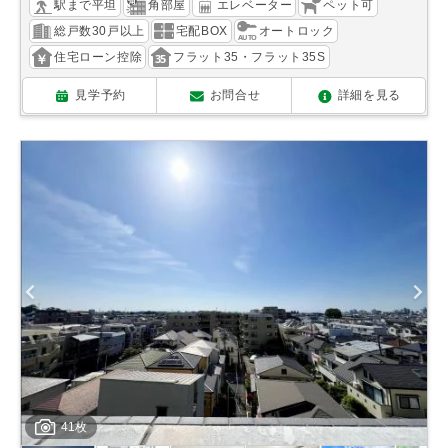
駅まで平坦
角部屋
エレベーター
ペット可
総戸数30戸以上
宅配BOX
オートロック
住宅ローン控除
フラット35・フラット35S
見学予約
お問合せ
詳細を見る
41枚