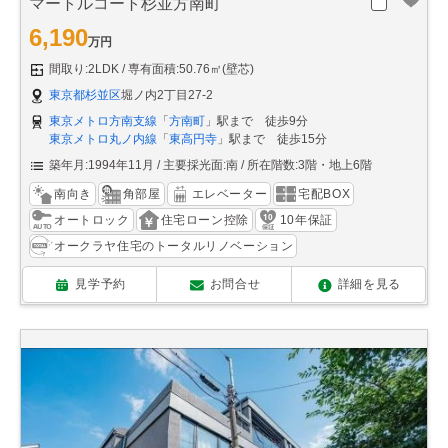
マートルコート杉並方南町
6,190
万円
間取り:2LDK
専有面積:50.76㎡(壁芯)
東京都杉並区
堀ノ内2丁目27-2
東京メトロ方南支線
「
方南町
」駅まで 徒歩9分
東京メトロ丸ノ内線
「
東高円寺
」駅まで 徒歩15分
築年月:1994年11月
主要採光面:南
所在階数:3階・地上6階
南向き
角部屋
エレベーター
宅配BOX
オートロック
住宅ローン控除
10年保証
オークラヤ住宅のトータルリノベーション
見学予約
お問合せ
詳細を見る