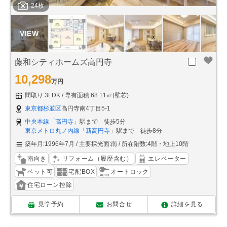
24枚
藤和シティホームズ高円寺
10,298
万円
間取り:3LDK
専有面積:68.11㎡(壁芯)
東京都杉並区
高円寺南4丁目5-1
中央本線
「
高円寺
」駅まで 徒歩5分
東京メトロ丸ノ内線
「
新高円寺
」駅まで 徒歩8分
築年月:1996年7月
主要採光面:南
所在階数:4階・地上10階
南向き
リフォーム（履歴含む）
エレベーター
ペット可
宅配BOX
オートロック
住宅ローン控除
見学予約
お問合せ
詳細を見る