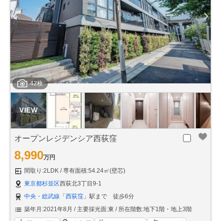
42枚
オープンレジデンシア西荻窪
8,990
万円
間取り:2LDK
専有面積:54.24㎡(壁芯)
東京都杉並区
西荻北3丁目9-1
中央・総武線
「
西荻窪
」駅まで 徒歩6分
築年月:2021年8月
主要採光面:東
所在階数:地下1階・地上3階