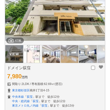
47枚
ドメイン荻窪
7,980
万円
間取り:2LDK
専有面積:62.69㎡(壁芯)
東京都杉並区
桃井1丁目4-15
中央本線
「
荻窪
」駅まで 徒歩12分
中央・総武線
「
荻窪
」駅まで 徒歩12分
東京メトロ丸ノ内線
「
荻窪
」駅まで 徒歩13分