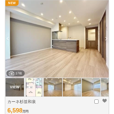
NEW
17枚
カーネ杉並和泉
6,598
万円