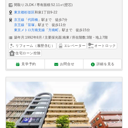
間取り:2LDK
専有面積:52.11㎡(壁芯)
東京都杉並区
和泉1丁目9-22
京王線
「
代田橋
」駅まで 徒歩7分
京王線
「
笹塚
」駅まで 徒歩11分
東京メトロ方南支線
「
方南町
」駅まで 徒歩15分
築年月:1992年8月
主要採光面:南東
所在階数:3階・地上7階
リフォーム（履歴含む）
エレベーター
オートロック
住宅ローン控除
見学予約
お問合せ
詳細を見る