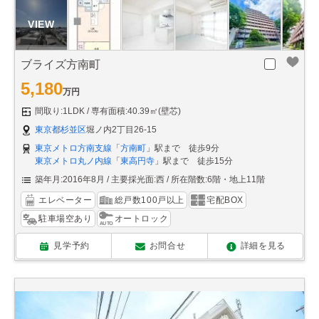
ブライズ方南町
5,180
万円
間取り:1LDK
専有面積:40.39㎡(壁芯)
東京都杉並区
堀ノ内2丁目26-15
東京メトロ方南支線
「
方南町
」駅まで 徒歩9分
東京メトロ丸ノ内線
「
東高円寺
」駅まで 徒歩15分
築年月:2016年8月
主要採光面:西
所在階数:6階・地上11階
エレベーター
総戸数100戸以上
宅配BOX
駐車場空あり
オートロック
見学予約
お問合せ
詳細を見る