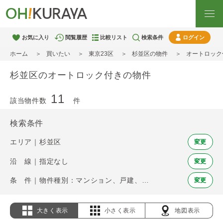
お気に入り
閲覧履歴
比較リスト
検索条件
ログイン
ホーム
買いたい
東京23区
杉並区の物件
オートロック
杉並区のオートロック付きの物件
11
該当物件数
件
検索条件
エリア｜杉並区
変更
沿 線｜指定なし
変更
条 件｜物件種別：マンション、戸建、土地 / オートロック
変更
大きく表示
小さく表示
地図表示