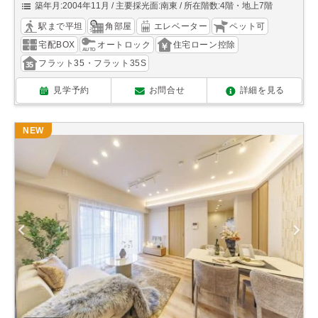
築年月:2004年11月
主要採光面:南東
所在階数:4階・地上7階
駅まで平坦
角部屋
エレベーター
ペット可
宅配BOX
オートロック
住宅ローン控除
フラット35・フラット35S
見学予約
お問合せ
詳細を見る
NEW