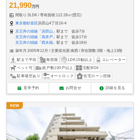
21,990
万円
間取り:3LDK
専有面積:122.28㎡(壁芯)
東京都杉並区
浜田山4丁目16-4
京王井の頭線
「
浜田山
」駅まで 徒歩7分
京王井の頭線
「
高井戸
」駅まで 徒歩17分
京王井の頭線
「
西永福
」駅まで 徒歩18分
築年月:2005年12月
主要採光面:南西
所在階数:3階・地上13階
駅まで平坦
角部屋
LDK15帖以上
エレベーター
ペット可
総戸数100戸以上
宅配BOX
駐車場空あり
オートロック
住宅ローン控除
見学予約
お問合せ
詳細を見る
NEW