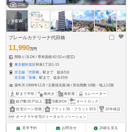
25枚
プレールカテリーナ代田橋
11,990
万円
間取り:3LDK
専有面積:62.02㎡(壁芯)
東京都杉並区
和泉1丁目1-15
京王線
「
代田橋
」駅まで 徒歩5分
京王線
「
笹塚
」駅まで 徒歩10分
築年月:1998年11月
主要採光面:南
所在階数:10階・地上11階
駅まで平坦
南向き
角部屋
エレベーター
総戸数30戸以上
宅配BOX
オートロック
住宅ローン控除
フラット35・フラット35S
10年保証
オークラヤ住宅のトータルリノベーション
見学予約
お問合せ
詳細を見る