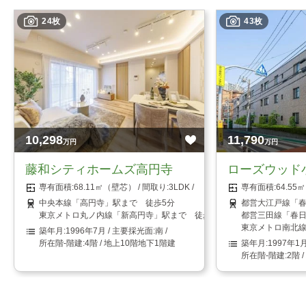
24枚
43枚
10,298
11,790
万円
万円
藤和シティホームズ高円寺
ローズウッド
68.11㎡（壁芯）
3LDK
64.5
中央本線「高円寺」駅まで 徒歩5分
都営大江戸線「春
東京メトロ丸ノ内線「新高円寺」駅まで 徒歩8分
都営三田線「春日
東京メトロ南北線
1996年7月
南
4階 / 地上10階地下1階建
1997年1
2階 