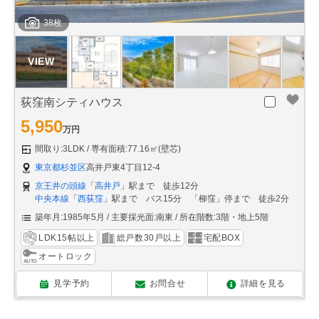
38枚
荻窪南シティハウス
5,950
万円
間取り:3LDK
専有面積:77.16㎡(壁芯)
東京都杉並区
高井戸東4丁目12-4
京王井の頭線
「
高井戸
」駅まで 徒歩12分
中央本線
「
西荻窪
」駅まで バス15分 「柳窪」停まで 徒歩2分
築年月:1985年5月
主要採光面:南東
所在階数:3階・地上5階
LDK15帖以上
総戸数30戸以上
宅配BOX
オートロック
見学予約
お問合せ
詳細を見る