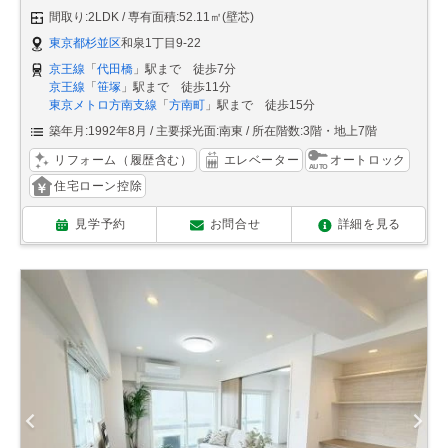
間取り:2LDK
専有面積:52.11㎡(壁芯)
東京都杉並区
和泉1丁目9-22
京王線
「
代田橋
」駅まで 徒歩7分
京王線
「
笹塚
」駅まで 徒歩11分
東京メトロ方南支線
「
方南町
」駅まで 徒歩15分
築年月:1992年8月
主要採光面:南東
所在階数:3階・地上7階
リフォーム（履歴含む）
エレベーター
オートロック
住宅ローン控除
見学予約
お問合せ
詳細を見る