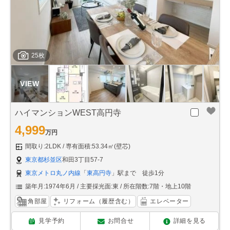
25枚
ハイマンションWEST高円寺
4,999
万円
間取り:2LDK
専有面積:53.34㎡(壁芯)
東京都杉並区
和田3丁目57-7
東京メトロ丸ノ内線
「
東高円寺
」駅まで 徒歩1分
築年月:1974年6月
主要採光面:東
所在階数:7階・地上10階
角部屋
リフォーム（履歴含む）
エレベーター
見学予約
お問合せ
詳細を見る