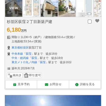
杉並区荻窪２丁目新築戸建
6,180
万円
間取り:1LDK+S（納戸）
建物面積:53.4㎡(実測)
土地面積:53.54㎡(実測)
東京都杉並区
荻窪2丁目
中央本線
「
荻窪
」駅まで 徒歩16分
中央・総武線
「
荻窪
」駅まで 徒歩16分
東京メトロ丸ノ内線
「
荻窪
」駅まで 徒歩16分
築年月:2026年7月
南向き
即引渡可
見学予約
お問合せ
詳細を見る