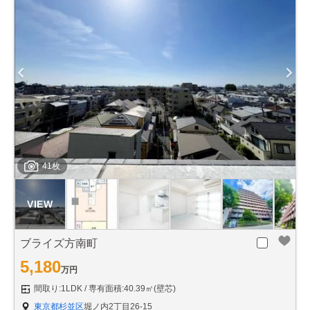
41枚
ブライズ方南町
5,180
万円
間取り:1LDK
専有面積:40.39㎡(壁芯)
東京都杉並区
堀ノ内2丁目26-15