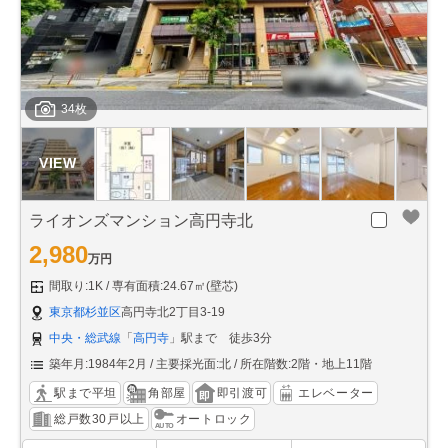
34枚
ライオンズマンション高円寺北
2,980
万円
間取り:1K
専有面積:24.67㎡(壁芯)
東京都杉並区
高円寺北2丁目3-19
中央・総武線
「
高円寺
」駅まで 徒歩3分
築年月:1984年2月
主要採光面:北
所在階数:2階・地上11階
駅まで平坦
角部屋
即引渡可
エレベーター
総戸数30戸以上
オートロック