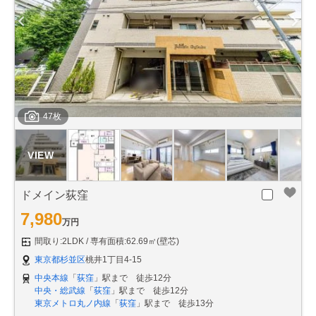
47枚
ドメイン荻窪
7,980
万円
間取り:2LDK
専有面積:62.69㎡(壁芯)
東京都杉並区
桃井1丁目4-15
中央本線
「
荻窪
」駅まで 徒歩12分
中央・総武線
「
荻窪
」駅まで 徒歩12分
東京メトロ丸ノ内線
「
荻窪
」駅まで 徒歩13分