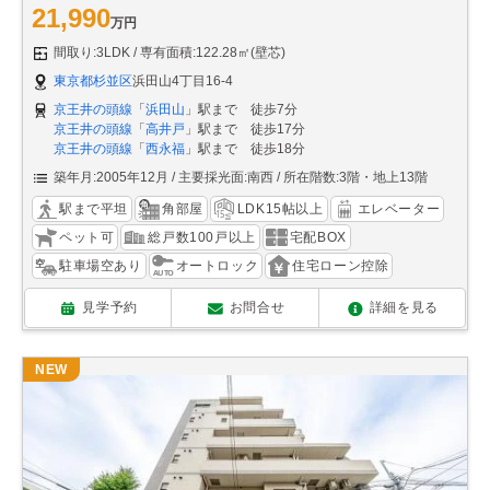
21,990
万円
間取り:3LDK
専有面積:122.28㎡(壁芯)
東京都杉並区
浜田山4丁目16-4
京王井の頭線
「
浜田山
」駅まで 徒歩7分
京王井の頭線
「
高井戸
」駅まで 徒歩17分
京王井の頭線
「
西永福
」駅まで 徒歩18分
築年月:2005年12月
主要採光面:南西
所在階数:3階・地上13階
駅まで平坦
角部屋
LDK15帖以上
エレベーター
ペット可
総戸数100戸以上
宅配BOX
駐車場空あり
オートロック
住宅ローン控除
見学予約
お問合せ
詳細を見る
NEW