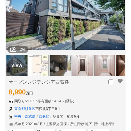
42枚
オープンレジデンシア西荻窪
8,990
万円
間取り:2LDK
専有面積:54.24㎡(壁芯)
東京都杉並区
西荻北3丁目9-1
中央・総武線
「
西荻窪
」駅まで 徒歩6分
築年月:2021年8月
主要採光面:東
所在階数:地下1階・地上3階