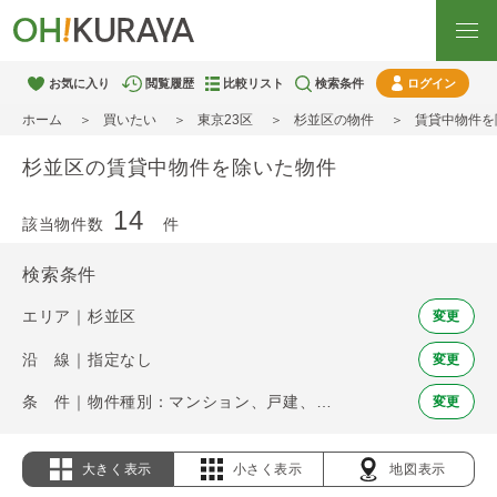
お気に入り
閲覧履歴
比較リスト
検索条件
ログイン
ホーム
買いたい
東京23区
杉並区の物件
賃貸中物件を
杉並区の賃貸中物件を除いた物件
14
該当物件数
件
検索条件
エリア｜杉並区
変更
沿 線｜指定なし
変更
条 件｜物件種別：マンション、戸建、土地 / 賃貸中物件を除く
変更
大きく表示
小さく表示
地図表示