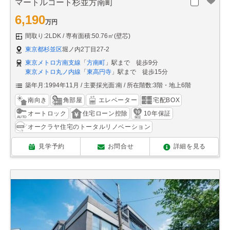
マートルコート杉並方南町
6,190
万円
間取り:2LDK
専有面積:50.76㎡(壁芯)
東京都杉並区
堀ノ内2丁目27-2
東京メトロ方南支線
「
方南町
」駅まで 徒歩9分
東京メトロ丸ノ内線
「
東高円寺
」駅まで 徒歩15分
築年月:1994年11月
主要採光面:南
所在階数:3階・地上6階
南向き
角部屋
エレベーター
宅配BOX
オートロック
住宅ローン控除
10年保証
オークラヤ住宅のトータルリノベーション
見学予約
お問合せ
詳細を見る