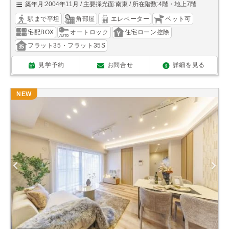
築年月:2004年11月
主要採光面:南東
所在階数:4階・地上7階
駅まで平坦
角部屋
エレベーター
ペット可
宅配BOX
オートロック
住宅ローン控除
フラット35・フラット35S
見学予約
お問合せ
詳細を見る
NEW