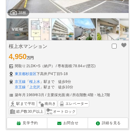
38枚
桜上水マンション
4,950
万円
間取り:2LDK+S（納戸）
専有面積:78.84㎡(壁芯)
東京都杉並区
下高井戸4丁目5-18
京王線
「
桜上水
」駅まで 徒歩9分
京王線
「
上北沢
」駅まで 徒歩10分
築年月:1969年3月
主要採光面:南
所在階数:4階・地上7階
駅まで平坦
南向き
エレベーター
総戸数30戸以上
オートロック
見学予約
お問合せ
詳細を見る