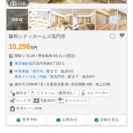
24枚
藤和シティホームズ高円寺
10,298
万円
間取り:3LDK
専有面積:68.11㎡(壁芯)
東京都杉並区
高円寺南4丁目5-1
中央本線
「
高円寺
」駅まで 徒歩5分
東京メトロ丸ノ内線
「
新高円寺
」駅まで 徒歩8分
築年月:1996年7月
主要採光面:南
所在階数:4階・地上10階
南向き
リフォーム（履歴含む）
エレベーター
ペット可
宅配BOX
オートロック
住宅ローン控除
見学予約
お問合せ
詳細を見る