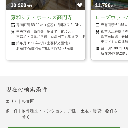
10,298
11,790
万円
万円
藤和シティホームズ高円寺
ローズウッド
68.11㎡（壁芯）
3LDK
64.5
中央本線「高円寺」駅まで 徒歩5分
都営大江戸線「春
東京メトロ丸ノ内線「新高円寺」駅まで 徒歩8分
都営三田線「春日
東京メトロ南北線
1996年7月
南
4階 / 地上10階地下1階建
1997年1
2階 
現在の検索条件
エリア｜
杉並区
条 件｜
物件種別：マンション、戸建、土地 / 賃貸中物件を
除く