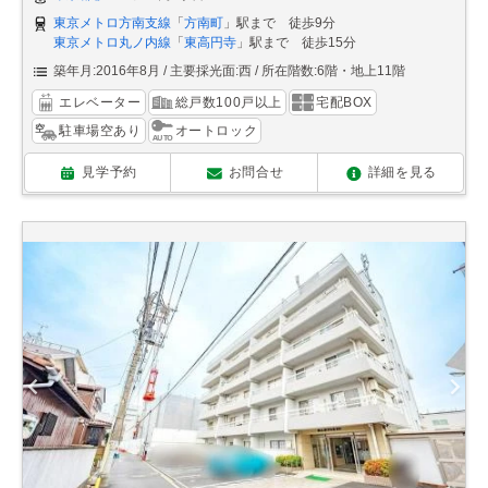
東京メトロ方南支線
「
方南町
」駅まで 徒歩9分
東京メトロ丸ノ内線
「
東高円寺
」駅まで 徒歩15分
築年月:2016年8月
主要採光面:西
所在階数:6階・地上11階
エレベーター
総戸数100戸以上
宅配BOX
駐車場空あり
オートロック
見学予約
お問合せ
詳細を見る