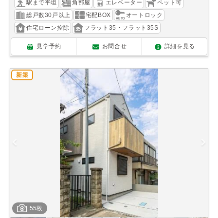
駅まで平坦
角部屋
エレベーター
ペット可
総戸数30戸以上
宅配BOX
オートロック
住宅ローン控除
フラット35・フラット35S
見学予約
お問合せ
詳細を見る
新築
55枚