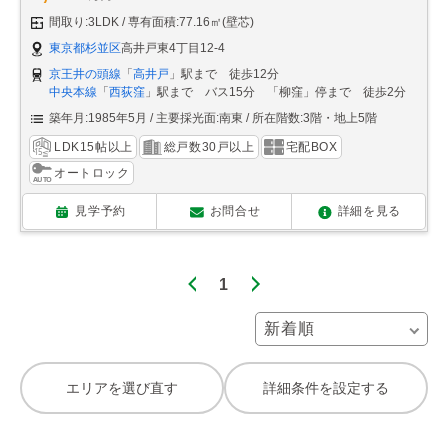
間取り:3LDK
専有面積:77.16㎡(壁芯)
東京都杉並区
高井戸東4丁目12-4
京王井の頭線
「
高井戸
」駅まで 徒歩12分
中央本線
「
西荻窪
」駅まで バス15分 「柳窪」停まで 徒歩2分
築年月:1985年5月
主要採光面:南東
所在階数:3階・地上5階
LDK15帖以上
総戸数30戸以上
宅配BOX
オートロック
見学予約
お問合せ
詳細を見る
1
エリアを選び直す
詳細条件を設定する