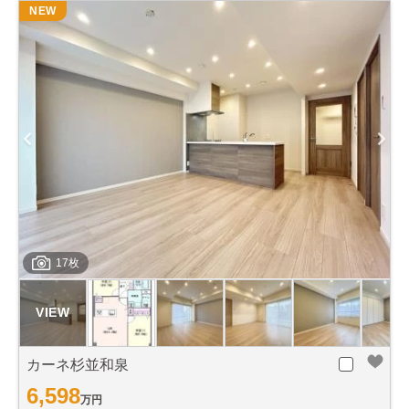
NEW
17枚
カーネ杉並和泉
6,598
万円