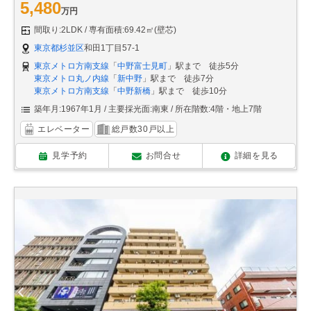
5,480
万円
間取り:2LDK
専有面積:69.42㎡(壁芯)
東京都杉並区
和田1丁目57-1
東京メトロ方南支線
「
中野富士見町
」駅まで 徒歩5分
東京メトロ丸ノ内線
「
新中野
」駅まで 徒歩7分
東京メトロ方南支線
「
中野新橋
」駅まで 徒歩10分
築年月:1967年1月
主要採光面:南東
所在階数:4階・地上7階
エレベーター
総戸数30戸以上
見学予約
お問合せ
詳細を見る