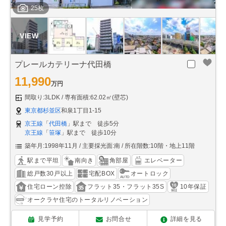
25枚
プレールカテリーナ代田橋
11,990
万円
間取り:3LDK
専有面積:62.02㎡(壁芯)
東京都杉並区
和泉1丁目1-15
京王線
「
代田橋
」駅まで 徒歩5分
京王線
「
笹塚
」駅まで 徒歩10分
築年月:1998年11月
主要採光面:南
所在階数:10階・地上11階
駅まで平坦
南向き
角部屋
エレベーター
総戸数30戸以上
宅配BOX
オートロック
住宅ローン控除
フラット35・フラット35S
10年保証
オークラヤ住宅のトータルリノベーション
見学予約
お問合せ
詳細を見る