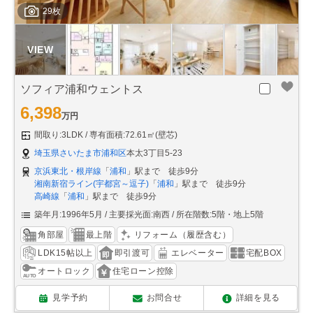
29枚
ソフィア浦和ウェントス
6,398
万円
間取り:3LDK
専有面積:72.61㎡(壁芯)
埼玉県さいたま市浦和区
本太3丁目5-23
京浜東北・根岸線
「
浦和
」駅まで 徒歩9分
湘南新宿ライン(宇都宮～逗子)
「
浦和
」駅まで 徒歩9分
高崎線
「
浦和
」駅まで 徒歩9分
築年月:1996年5月
主要採光面:南西
所在階数:5階・地上5階
角部屋
最上階
リフォーム（履歴含む）
LDK15帖以上
即引渡可
エレベーター
宅配BOX
オートロック
住宅ローン控除
見学予約
お問合せ
詳細を見る