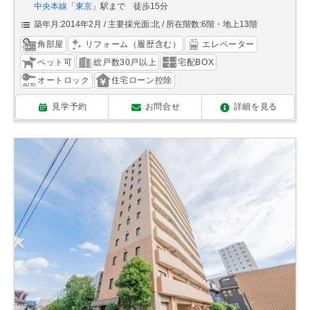
中央本線
「
東京
」駅まで 徒歩15分
築年月:2014年2月
主要採光面:北
所在階数:6階・地上13階
角部屋
リフォーム（履歴含む）
エレベーター
ペット可
総戸数30戸以上
宅配BOX
オートロック
住宅ローン控除
見学予約
お問合せ
詳細を見る