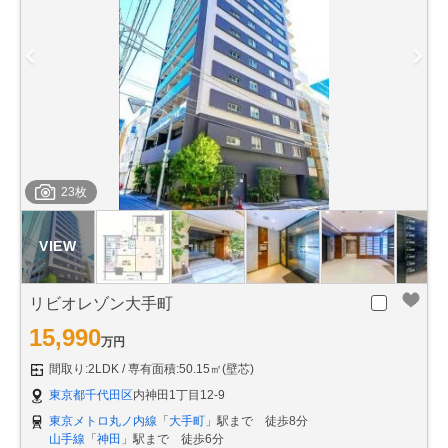
23枚
リビオレゾン大手町
15,990
万円
間取り:2LDK
専有面積:50.15㎡(壁芯)
東京都千代田区
内神田1丁目12-9
東京メトロ丸ノ内線
「
大手町
」駅まで 徒歩8分
山手線
「
神田
」駅まで 徒歩6分