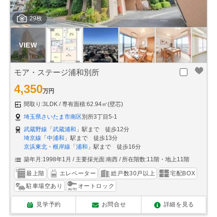
29枚
モア・ステージ浦和別所
4,350
万円
間取り:3LDK
専有面積:62.94㎡(壁芯)
埼玉県さいたま市南区
別所3丁目5-1
武蔵野線
「
武蔵浦和
」駅まで 徒歩12分
埼京線
「
中浦和
」駅まで 徒歩13分
京浜東北・根岸線
「
浦和
」駅まで 徒歩16分
築年月:1998年1月
主要採光面:南西
所在階数:11階・地上11階
最上階
エレベーター
総戸数30戸以上
宅配BOX
駐車場空あり
オートロック
見学予約
お問合せ
詳細を見る