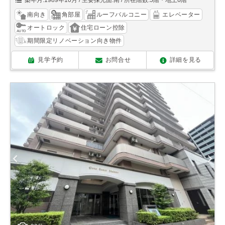
築年月:1989年10月
主要採光面:南
所在階数:5階・地上6階
南向き
角部屋
ルーフバルコニー
エレベーター
オートロック
住宅ローン控除
期間限定リノベーション向き物件
見学予約
お問合せ
詳細を見る