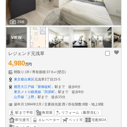
29枚
レジェンド元浅草
4,980
万円
間取り:1R
専有面積:37.6㎡(壁芯)
東京都台東区
元浅草3丁目15-5
都営大江戸線
「
新御徒町
」駅まで 徒歩6分
東京メトロ銀座線
「
田原町
」駅まで 徒歩8分
山手線
「
上野
」駅まで 徒歩15分
築年月:1994年2月
主要採光面:西
所在階数:8階・地上9階
駅まで平坦
角部屋
リフォーム（履歴含む）
即引渡可
エレベーター
ペット可
宅配BOX