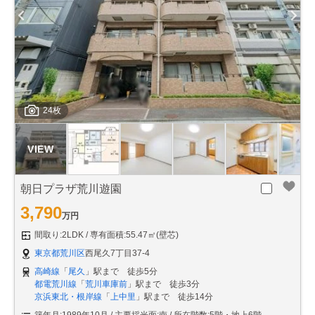
24枚
朝日プラザ荒川遊園
3,790
万円
間取り:2LDK
専有面積:55.47㎡(壁芯)
東京都荒川区
西尾久7丁目37-4
高崎線
「
尾久
」駅まで 徒歩5分
都電荒川線
「
荒川車庫前
」駅まで 徒歩3分
京浜東北・根岸線
「
上中里
」駅まで 徒歩14分