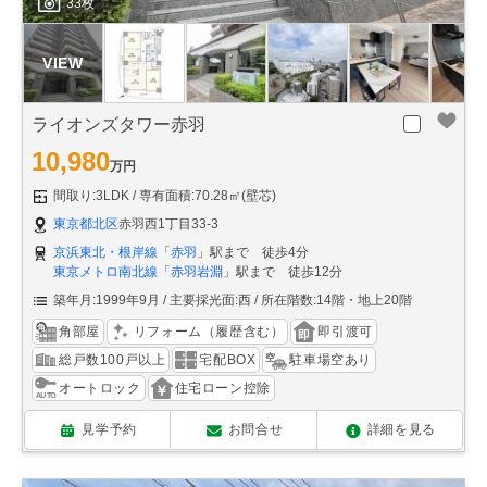
33枚
ライオンズタワー赤羽
10,980
万円
間取り:3LDK
専有面積:70.28㎡(壁芯)
東京都北区
赤羽西1丁目33-3
京浜東北・根岸線
「
赤羽
」駅まで 徒歩4分
東京メトロ南北線
「
赤羽岩淵
」駅まで 徒歩12分
築年月:1999年9月
主要採光面:西
所在階数:14階・地上20階
角部屋
リフォーム（履歴含む）
即引渡可
総戸数100戸以上
宅配BOX
駐車場空あり
オートロック
住宅ローン控除
見学予約
お問合せ
詳細を見る