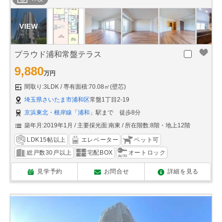
プラウド浦和常盤テラス
9,880
万円
間取り:3LDK
専有面積:70.08㎡(壁芯)
埼玉県さいたま市浦和区
常盤1丁目2-19
京浜東北・根岸線
「
浦和
」駅まで 徒歩8分
築年月:2019年1月
主要採光面:南東
所在階数:8階・地上12階
LDK15帖以上
エレベーター
ペット可
総戸数30戸以上
宅配BOX
オートロック
見学予約
お問合せ
詳細を見る