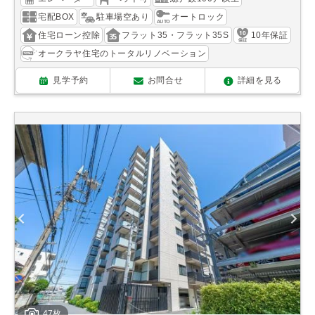
宅配BOX
駐車場空あり
オートロック
住宅ローン控除
フラット35・フラット35S
10年保証
オークラヤ住宅のトータルリノベーション
見学予約
お問合せ
詳細を見る
47枚