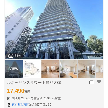
78枚
ルネッサンスタワー上野池之端
17,490
万円
間取り:2LDK
専有面積:70.98㎡(壁芯)
東京都台東区
池之端2丁目1-35