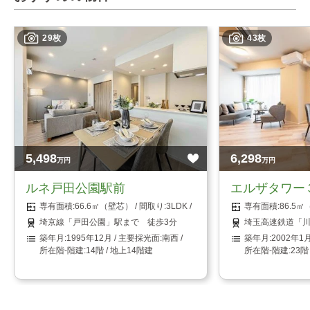
29枚
43枚
5,498
6,298
万円
万円
ルネ戸田公園駅前
エルザタワー
66.6㎡（壁芯）
3LDK
86.5
埼京線「戸田公園」駅まで 徒歩3分
埼玉高速鉄道「川
1995年12月
南西
2002年1
14階 / 地上14階建
23階