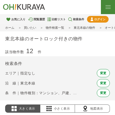
お気に入り
閲覧履歴
比較リスト
検索条件
ログイン
ホーム
買いたい
物件検索一覧
東北本線の物件
オート
東北本線のオートロック付きの物件
12
該当物件数
件
検索条件
エリア｜指定なし
変更
沿 線｜東北本線
変更
条 件｜物件種別：マンション、戸建、土地 / オートロック
変更
大きく表示
小さく表示
地図表示