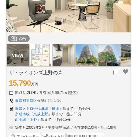
35枚
ザ・ライオンズ上野の森
15,790
万円
間取り:2LDK
専有面積:60.71㎡(壁芯)
東京都文京区
根津2丁目1-16
東京メトロ千代田線
「
根津
」駅まで 徒歩3分
京成本線
「
京成上野
」駅まで 徒歩11分
山手線
「
上野
」駅まで 徒歩15分
築年月:2008年2月
主要採光面:西
所在階数:10階・地上19階
エレベーター
ペット可
総戸数100戸以上