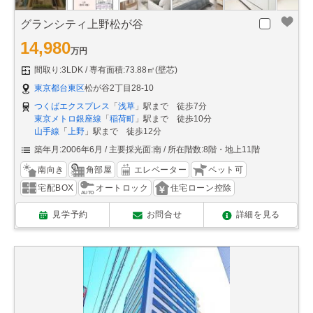
グランシティ上野松が谷
14,980
万円
間取り:3LDK
専有面積:73.88㎡(壁芯)
東京都台東区
松が谷2丁目28-10
つくばエクスプレス
「
浅草
」駅まで 徒歩7分
東京メトロ銀座線
「
稲荷町
」駅まで 徒歩10分
山手線
「
上野
」駅まで 徒歩12分
築年月:2006年6月
主要採光面:南
所在階数:8階・地上11階
南向き
角部屋
エレベーター
ペット可
宅配BOX
オートロック
住宅ローン控除
見学予約
お問合せ
詳細を見る