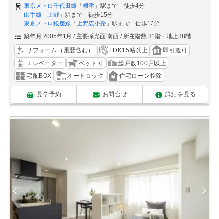
東京メトロ千代田線
「
根津
」駅まで 徒歩4分
山手線
「
上野
」駅まで 徒歩15分
東京メトロ銀座線
「
上野広小路
」駅まで 徒歩13分
築年月:2005年1月
主要採光面:南西
所在階数:31階・地上38階
リフォーム（履歴含む）
LDK15帖以上
即引渡可
エレベーター
ペット可
総戸数100戸以上
宅配BOX
オートロック
住宅ローン控除
見学予約
お問合せ
詳細を見る