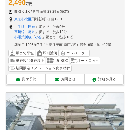
2,490
万円
間取り:1K
専有面積:28.29㎡(壁芯)
東京都北区
田端新町3丁目12-9
山手線
「
田端
」駅まで 徒歩9分
高崎線
「
尾久
」駅まで 徒歩12分
都電荒川線
「
小台
」駅まで 徒歩13分
築年月:1993年7月
主要採光面:南西
所在階数:6階・地上12階
駅まで平坦
即引渡可
エレベーター
総戸数100戸以上
宅配BOX
オートロック
期間限定リノベーション向き物件
見学予約
お問合せ
詳細を見る