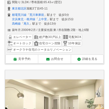
間取り:3LDK
専有面積:65.43㎡(壁芯)
東京都北区
堀船3丁目45-11
都電荒川線
「
荒川車庫前
」駅まで 徒歩5分
京浜東北・根岸線
「
上中里
」駅まで 徒歩15分
高崎線
「
尾久
」駅まで 徒歩13分
築年月:2000年2月
主要採光面:東
所在階数:2階・地上6階
エレベーター
総戸数30戸以上
宅配BOX
オートロック
住宅ローン控除
10年保証
オークラヤ住宅のトータルリノベーション
見学予約
お問合せ
詳細を見る