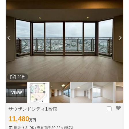
29枚
サウザンドシティ1番館
11,480
万円
間取り:3LDK
専有面積:80.22㎡(壁芯)