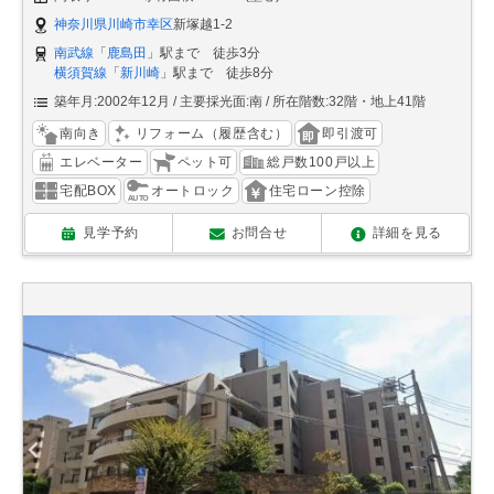
神奈川県川崎市幸区
新塚越1-2
南武線
「
鹿島田
」駅まで 徒歩3分
横須賀線
「
新川崎
」駅まで 徒歩8分
築年月:2002年12月
主要採光面:南
所在階数:32階・地上41階
南向き
リフォーム（履歴含む）
即引渡可
エレベーター
ペット可
総戸数100戸以上
宅配BOX
オートロック
住宅ローン控除
見学予約
お問合せ
詳細を見る