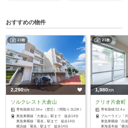
おすすめの物件
23枚
21枚
2,290
1,980
万円
万円
ソルクレスト大倉山
クリオ片倉町
62.34㎡（壁芯）
3LDK
52.4
東急東横線「大倉山」駅まで 徒歩14分
ブルーライン「片
東急東横線「菊名」駅まで 徒歩14分
東急東横線「白楽
横浜線「菊名」駅まで 徒歩14分
東海道本線「横浜