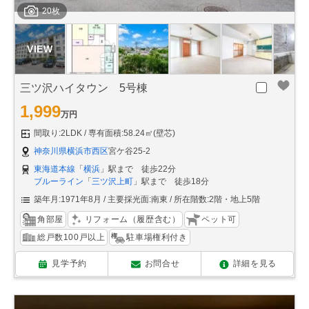
20枚
三ツ沢ハイタウン 5号棟
1,999
万円
間取り:2LDK
専有面積:58.24㎡(壁芯)
神奈川県横浜市西区
宮ケ谷25-2
東海道本線
「
横浜
」駅まで 徒歩22分
ブルーライン
「
三ツ沢上町
」駅まで 徒歩18分
築年月:1971年8月
主要採光面:南東
所在階数:2階・地上5階
角部屋
リフォーム（履歴含む）
ペット可
総戸数100戸以上
駐車場権利付き
見学予約
お問合せ
詳細を見る