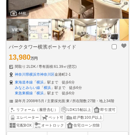
44枚
パークタワー横濱ポートサイド
13,980
万円
間取り:2LDK
専有面積:61.39㎡(壁芯)
神奈川県横浜市神奈川区
金港町2-1
東海道本線
「
横浜
」駅まで 徒歩6分
みなとみらい線
「
横浜
」駅まで 徒歩6分
東急東横線
「
横浜
」駅まで 徒歩6分
築年月:2008年5月
主要採光面:東
所在階数:27階・地上34階
リフォーム（履歴含む）
LDK15帖以上
即引渡可
エレベーター
ペット可
総戸数100戸以上
宅配BOX
オートロック
住宅ローン控除