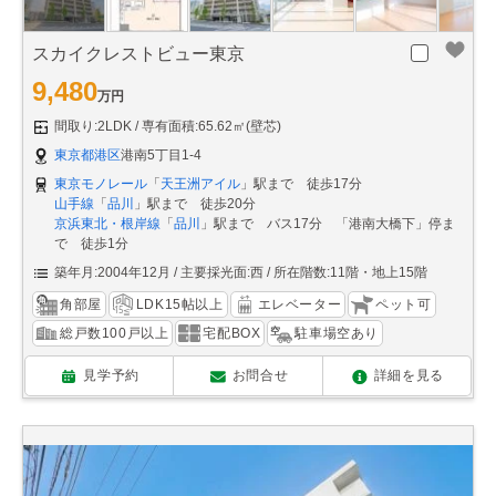
スカイクレストビュー東京
9,480
万円
間取り:2LDK
専有面積:65.62㎡(壁芯)
東京都港区
港南5丁目1-4
東京モノレール
「
天王洲アイル
」駅まで 徒歩17分
山手線
「
品川
」駅まで 徒歩20分
京浜東北・根岸線
「
品川
」駅まで バス17分 「港南大橋下」停ま
で 徒歩1分
築年月:2004年12月
主要採光面:西
所在階数:11階・地上15階
角部屋
LDK15帖以上
エレベーター
ペット可
総戸数100戸以上
宅配BOX
駐車場空あり
見学予約
お問合せ
詳細を見る