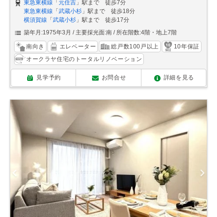
東急東横線
「
元住吉
」駅まで 徒歩7分
東急東横線
「
武蔵小杉
」駅まで 徒歩18分
横須賀線
「
武蔵小杉
」駅まで 徒歩17分
築年月:1975年3月
主要採光面:南
所在階数:4階・地上7階
南向き
エレベーター
総戸数100戸以上
10年保証
オークラヤ住宅のトータルリノベーション
見学予約
お問合せ
詳細を見る