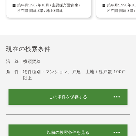
1982年10月
南東
1990年1
3階 / 地上3階建
3階 
現在の検索条件
沿 線｜
横須賀線
条 件｜
物件種別：マンション、戸建、土地 / 総戸数 100戸
以上
この条件を保存する
以前の検索条件を見る