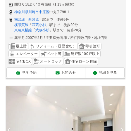
間取り:3LDK
専有面積:71.13㎡(壁芯)
神奈川県川崎市中原区
中丸子798-1
南武線
「
向河原
」駅まで 徒歩9分
横須賀線
「
武蔵小杉
」駅まで 徒歩20分
東急東横線
「
武蔵小杉
」駅まで 徒歩20分
築年月:2007年2月
主要採光面:東
所在階数:7階・地上7階
最上階
リフォーム（履歴含む）
即引渡可
エレベーター
ペット可
総戸数100戸以上
宅配BOX
オートロック
住宅ローン控除
見学予約
お問合せ
詳細を見る