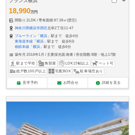
ブランズ横浜
18,990
万円
間取り:2LDK
専有面積:97.39㎡(壁芯)
神奈川県横浜市西区
北幸2丁目11-47
ブルーライン
「
横浜
」駅まで 徒歩4分
東海道本線
「
横浜
」駅まで 徒歩6分
相鉄本線
「
横浜
」駅まで 徒歩6分
築年月:2018年1月
主要採光面:南東
所在階数:9階・地上17階
駅まで平坦
角部屋
LDK15帖以上
ペット可
総戸数100戸以上
宅配BOX
駐車場空あり
見学予約
お問合せ
詳細を見る