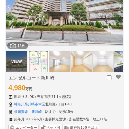
18枚
エンゼルコート新川崎
4,980
万円
間取り:3LDK
専有面積:71.1㎡(壁芯)
神奈川県川崎市幸区
北加瀬2丁目1-43
横須賀線
「
新川崎
」駅まで 徒歩15分
築年月:2002年6月
主要採光面:東
所在階数:4階・地上11階
エレベーター
ペット可
総戸数100戸以上