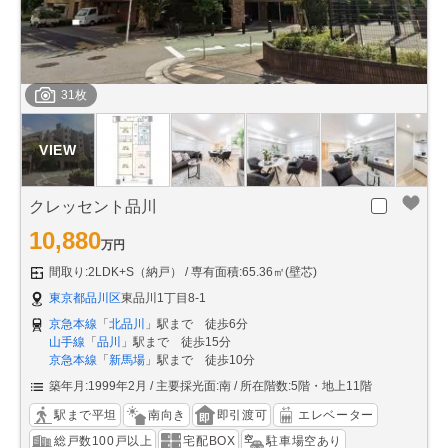
31枚
クレッセント品川
10,880
万円
間取り:2LDK+S（納戸）
専有面積:65.36㎡(壁芯)
東京都品川区
東品川1丁目8-1
京急本線
「
北品川
」駅まで 徒歩6分
山手線
「
品川
」駅まで 徒歩15分
京急本線
「
新馬場
」駅まで 徒歩10分
築年月:1999年2月
主要採光面:南
所在階数:5階・地上11階
駅まで平坦
南向き
即引渡可
エレベーター
総戸数100戸以上
宅配BOX
駐車場空あり