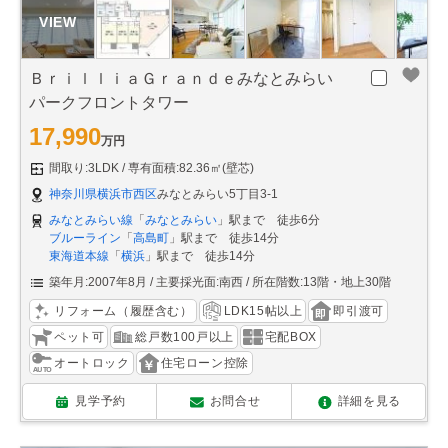
ＢｒｉｌｌｉａＧｒａｎｄｅみなとみらい
パークフロントタワー
17,990
万円
間取り:3LDK
専有面積:82.36㎡(壁芯)
神奈川県横浜市西区
みなとみらい5丁目3-1
みなとみらい線
「
みなとみらい
」駅まで 徒歩6分
ブルーライン
「
高島町
」駅まで 徒歩14分
東海道本線
「
横浜
」駅まで 徒歩14分
築年月:2007年8月
主要採光面:南西
所在階数:13階・地上30階
リフォーム（履歴含む）
LDK15帖以上
即引渡可
ペット可
総戸数100戸以上
宅配BOX
オートロック
住宅ローン控除
見学予約
お問合せ
詳細を見る