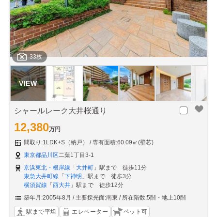
33枚
シャールレーク大井桜通り
12,380
万円
間取り:1LDK+S（納戸）
専有面積:60.09㎡(壁芯)
東京都品川区
二葉1丁目3-1
京浜東北・根岸線
「
大井町
」駅まで 徒歩11分
東急大井町線
「
下神明
」駅まで 徒歩3分
横須賀線
「
西大井
」駅まで 徒歩12分
築年月:2005年8月
主要採光面:南東
所在階数:5階・地上10階
駅まで平坦
エレベーター
ペット可