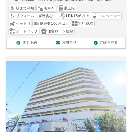
駅まで平坦
南向き
最上階
リフォーム（履歴含む）
LDK15帖以上
エレベーター
ペット可
総戸数100戸以上
宅配BOX
オートロック
住宅ローン控除
見学予約
お問合せ
詳細を見る