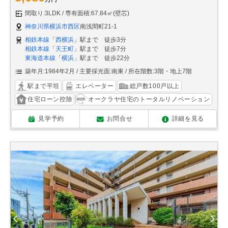
間取り:3LDK
専有面積:67.84㎡(壁芯)
神奈川県横浜市西区
南浅間町21-1
相鉄本線
「
西横浜
」駅まで 徒歩3分
相鉄本線
「
天王町
」駅まで 徒歩7分
東海道本線
「
横浜
」駅まで 徒歩22分
築年月:1984年2月
主要採光面:南東
所在階数:3階・地上7階
駅まで平坦
エレベーター
総戸数100戸以上
住宅ローン控除
オークラヤ住宅のトータルリノベーション
見学予約
お問合せ
詳細を見る