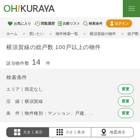
お気に入り
閲覧履歴
比較リスト
検索条件
ログイン
ホーム
買いたい
物件検索一覧
横須賀線の物件
総戸数
横須賀線の総戸数 100戸以上の物件
14
該当物件数
件
検索条件
エリア｜指定なし
変更
沿 線｜横須賀線
変更
条 件｜物件種別：マンション、戸建、土地 / 総戸数 100戸以上
変更
大きく表示
小さく表示
地図表示