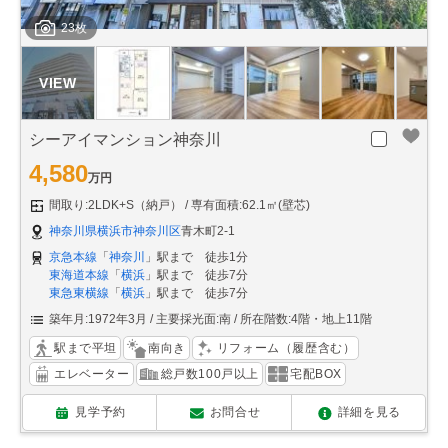
23枚
シーアイマンション神奈川
4,580
万円
間取り:2LDK+S（納戸）
専有面積:62.1㎡(壁芯)
神奈川県横浜市神奈川区
青木町2-1
京急本線
「
神奈川
」駅まで 徒歩1分
東海道本線
「
横浜
」駅まで 徒歩7分
東急東横線
「
横浜
」駅まで 徒歩7分
築年月:1972年3月
主要採光面:南
所在階数:4階・地上11階
駅まで平坦
南向き
リフォーム（履歴含む）
エレベーター
総戸数100戸以上
宅配BOX
見学予約
お問合せ
詳細を見る