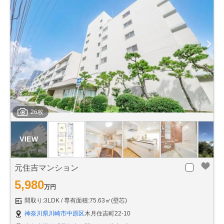
26枚
元住吉マンション
5,980
万円
間取り:3LDK
専有面積:75.63㎡(壁芯)
神奈川県川崎市中原区
木月住吉町22-10