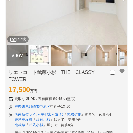
57枚
リエトコート武蔵小杉 THE CLASSY
TOWER
17,500
万円
間取り:3LDK
専有面積:89.45㎡(壁芯)
神奈川県川崎市中原区
中丸子13-10
湘南新宿ライン(宇都宮～逗子)
「
武蔵小杉
」駅まで 徒歩4分
東急東横線
「
武蔵小杉
」駅まで 徒歩7分
南武線
「
武蔵小杉
」駅まで 徒歩8分
築年月:2008年2月
主要採光面:南
所在階数:45階・地上45階