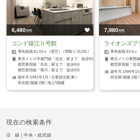
6,480
7,980
万円
万円
コンド猿江Ⅱ号館
ライオンズプ
61.04㎡（壁芯）
3LDK
63.6
東京メトロ半蔵門線「住吉」駅まで 徒歩6分
東京メトロ東西線
都営新宿線「住吉」駅まで 徒歩6分
都営新宿線「住吉
都営新宿線「菊川」駅まで 徒歩9分
1996年1
1981年1月
東
1階 
2階 / 地上5階建
現在の検索条件
沿 線｜
中央・総武線