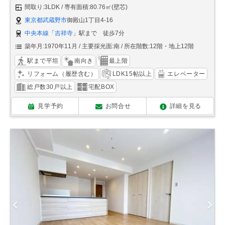
間取り:3LDK
専有面積:80.76㎡(壁芯)
東京都武蔵野市
御殿山1丁目4-16
中央本線
「
吉祥寺
」駅まで 徒歩7分
築年月:1970年11月
主要採光面:南
所在階数:12階・地上12階
駅まで平坦
南向き
最上階
リフォーム（履歴含む）
LDK15帖以上
エレベーター
総戸数30戸以上
宅配BOX
見学予約
お問合せ
詳細を見る