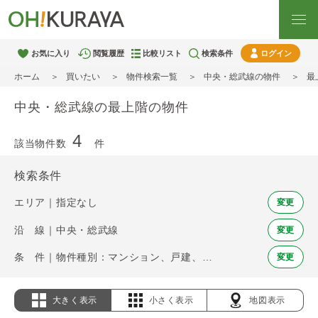
お気に入り
閲覧履歴
比較リスト
検索条件
ログイン
ホーム
買いたい
物件検索一覧
中央・総武線の物件
最
中央・総武線の最上階の物件
4
該当物件数
件
検索条件
エリア｜指定なし
変更
沿 線｜中央・総武線
変更
条 件｜物件種別：マンション、戸建、土地 / 最上階
変更
大きく表示
小さく表示
地図表示