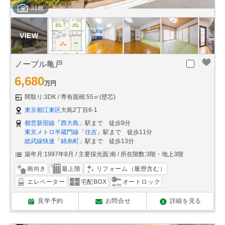
31枚
ノーブル亀戸
6,680
万円
間取り:3DK
専有面積:55㎡(壁芯)
東京都江東区
大島2丁目6-1
都営新宿線
「
西大島
」駅まで 徒歩9分
東京メトロ半蔵門線
「
住吉
」駅まで 徒歩11分
総武線快速
「
錦糸町
」駅まで 徒歩13分
築年月:1997年8月
主要採光面:南
所在階数:3階・地上3階
南向き
最上階
リフォーム（履歴含む）
エレベーター
宅配BOX
オートロック
見学予約
お問合せ
詳細を見る