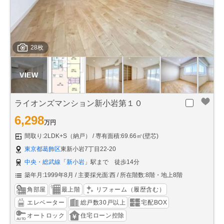
28枚
ライオンズマンション新小岩第１０
6,298
万円
間取り:2LDK+S（納戸）
専有面積:69.66㎡(壁芯)
東京都葛飾区
東新小岩7丁目22-20
中央・総武線
「
新小岩
」駅まで 徒歩14分
築年月:1999年8月
主要採光面:西
所在階数:8階・地上8階
角部屋
最上階
リフォーム（履歴含む）
エレベーター
総戸数30戸以上
宅配BOX
オートロック
住宅ローン控除