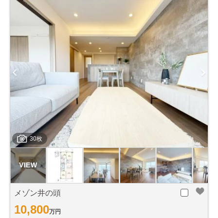
30枚
メゾン井の頭
10,800
万円