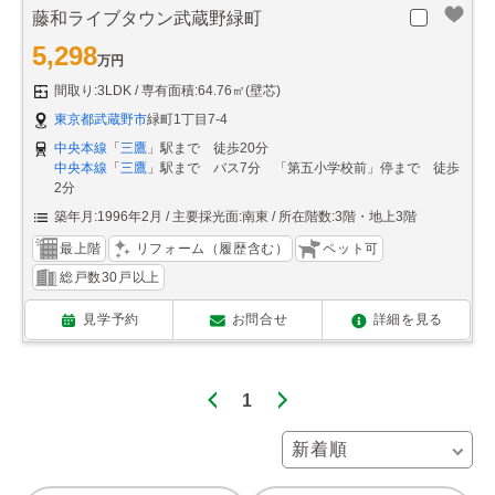
藤和ライブタウン武蔵野緑町
5,298
万円
間取り:3LDK
専有面積:64.76㎡(壁芯)
東京都武蔵野市
緑町1丁目7-4
中央本線
「
三鷹
」駅まで 徒歩20分
中央本線
「
三鷹
」駅まで バス7分 「第五小学校前」停まで 徒歩
2分
築年月:1996年2月
主要採光面:南東
所在階数:3階・地上3階
最上階
リフォーム（履歴含む）
ペット可
総戸数30戸以上
見学予約
お問合せ
詳細を見る
1