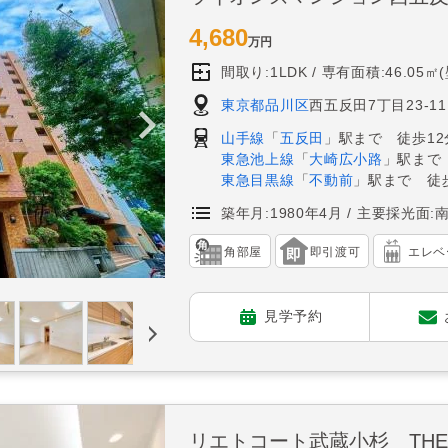
4,680
万円
間取り:1LDK
専有面積:46.05㎡
東京都品川区
西五反田7丁目23-11
山手線
「
五反田
」駅まで 徒歩12
東急池上線
「
大崎広小路
」駅まで
東急目黒線
「
不動前
」駅まで 徒歩
築年月:1980年4月
主要採光面:
角部屋
即引渡可
エレベ
見学予約
リエトコート武蔵小杉 THE 