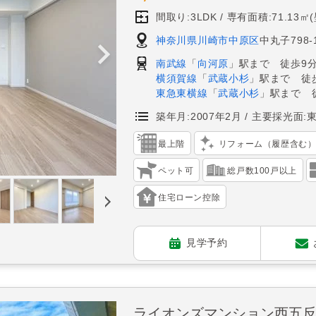
間取り:3LDK
専有面積:71.13㎡
神奈川県川崎市中原区
中丸子798-
南武線
「
向河原
」駅まで 徒歩9
横須賀線
「
武蔵小杉
」駅まで 徒歩
東急東横線
「
武蔵小杉
」駅まで 
築年月:2007年2月
主要採光面:
最上階
リフォーム（履歴含む
ペット可
総戸数100戸以上
住宅ローン控除
見学予約
ライオンズマンション西五