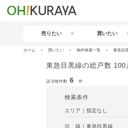
売りたい
買いたい
ホーム
買いたい
物件検索一覧
東急目
東急目黒線の総戸数 10
6
該当物件数
件
検索条件
エリア｜指定なし
沿 線｜東急目黒線