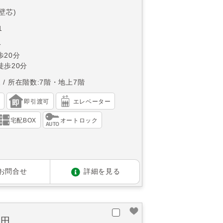
(壁芯)
1
分
20分
徒歩20分
東
所在階数:7階・地上7階
）
即引渡可
エレベーター
宅配BOX
オートロック
お問合せ
詳細を見る
反田