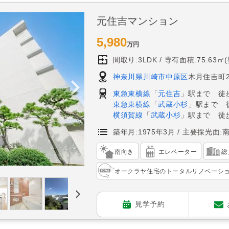
元住吉マンション
5,980
万円
間取り:3LDK
専有面積:75.63㎡
神奈川県川崎市中原区
木月住吉町22
東急東横線
「
元住吉
」駅まで 徒
東急東横線
「
武蔵小杉
」駅まで 
横須賀線
「
武蔵小杉
」駅まで 徒歩
築年月:1975年3月
主要採光面:
南向き
エレベーター
総
オークラヤ住宅のトータルリノベーシ
見学予約