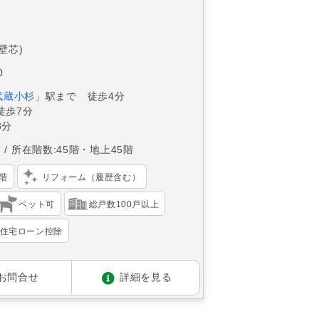
(壁芯)
0
武蔵小杉
」駅まで 徒歩4分
徒歩7分
8分
南
所在階数:45階・地上45階
階
リフォーム（履歴含む）
ペット可
総戸数100戸以上
住宅ローン控除
お問合せ
詳細を見る