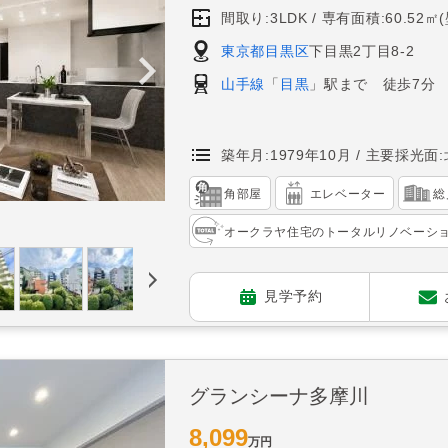
間取り:3LDK
専有面積:60.52㎡
東京都目黒区
下目黒2丁目8-2
山手線
「
目黒
」駅まで 徒歩7分
築年月:1979年10月
主要採光面:
角部屋
エレベーター
総
オークラヤ住宅のトータルリノベーシ
見学予約
グランシーナ多摩川
8,099
万円