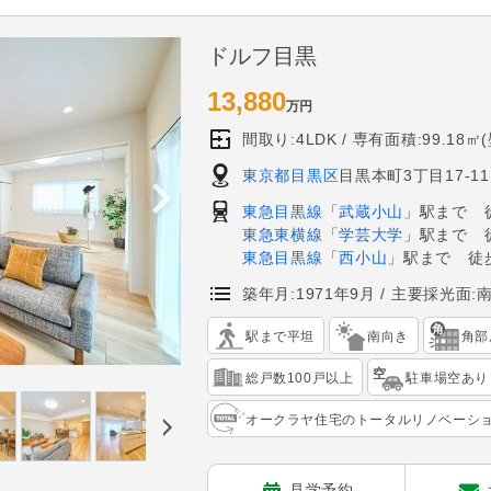
ドルフ目黒
13,880
万円
間取り:4LDK
専有面積:99.18㎡
東京都目黒区
目黒本町3丁目17-11
東急目黒線
「
武蔵小山
」駅まで 
東急東横線
「
学芸大学
」駅まで 
東急目黒線
「
西小山
」駅まで 徒歩
築年月:1971年9月
主要採光面:
駅まで平坦
南向き
角部
総戸数100戸以上
駐車場空あり
オークラヤ住宅のトータルリノベーシ
見学予約