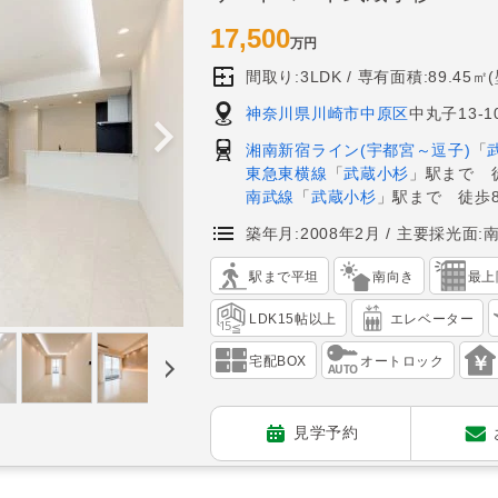
17,500
万円
間取り:3LDK
専有面積:89.45㎡
神奈川県川崎市中原区
中丸子13-1
湘南新宿ライン(宇都宮～逗子)
「
東急東横線
「
武蔵小杉
」駅まで 
南武線
「
武蔵小杉
」駅まで 徒歩
築年月:2008年2月
主要採光面:
駅まで平坦
南向き
最上
LDK15帖以上
エレベーター
宅配BOX
オートロック
見学予約