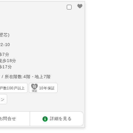
(壁芯)
-10
歩7分
徒歩18分
17分
南
所在階数:4階・地上7階
戸数100戸以上
10年保証
ョン
お問合せ
詳細を見る