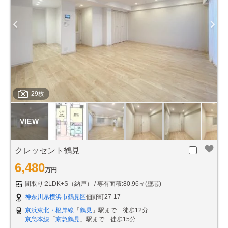
29枚
クレッセント鶴見
6,480
万円
間取り:2LDK+S（納戸）
専有面積:80.96㎡(壁芯)
神奈川県横浜市鶴見区
佃野町27-17
京浜東北・根岸線
「
鶴見
」駅まで 徒歩12分
京急本線
「
京急鶴見
」駅まで 徒歩15分