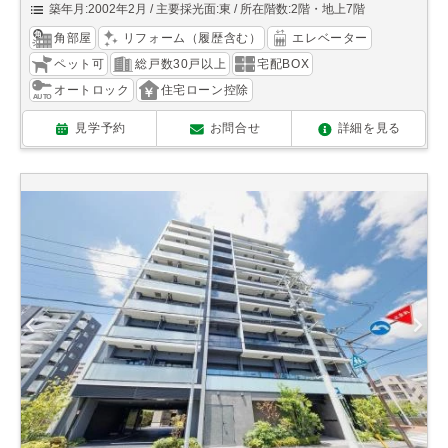
築年月:2002年2月
主要採光面:東
所在階数:2階・地上7階
角部屋
リフォーム（履歴含む）
エレベーター
ペット可
総戸数30戸以上
宅配BOX
オートロック
住宅ローン控除
見学予約
お問合せ
詳細を見る