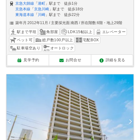
京急大師線
「
港町
」駅まで 徒歩1分
京急本線
「
京急川崎
」駅まで 徒歩18分
東海道本線
「
川崎
」駅まで 徒歩22分
築年月:2012年11月
主要採光面:南西
所在階数:6階・地上29階
駅まで平坦
角部屋
LDK15帖以上
エレベーター
ペット可
総戸数100戸以上
宅配BOX
駐車場空あり
オートロック
見学予約
お問合せ
詳細を見る