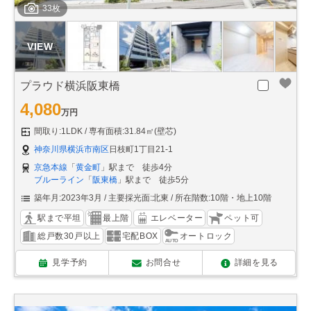
33枚
プラウド横浜阪東橋
4,080
万円
間取り:1LDK
専有面積:31.84㎡(壁芯)
神奈川県横浜市南区
日枝町1丁目21-1
京急本線
「
黄金町
」駅まで 徒歩4分
ブルーライン
「
阪東橋
」駅まで 徒歩5分
築年月:2023年3月
主要採光面:北東
所在階数:10階・地上10階
駅まで平坦
最上階
エレベーター
ペット可
総戸数30戸以上
宅配BOX
オートロック
見学予約
お問合せ
詳細を見る