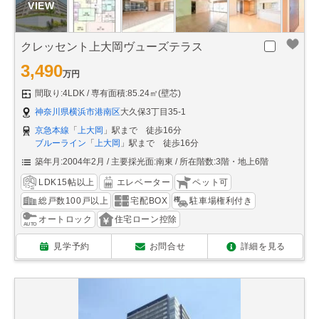
クレッセント上大岡ヴューズテラス
3,490
万円
間取り:4LDK
専有面積:85.24㎡(壁芯)
神奈川県横浜市港南区
大久保3丁目35-1
京急本線
「
上大岡
」駅まで 徒歩16分
ブルーライン
「
上大岡
」駅まで 徒歩16分
築年月:2004年2月
主要採光面:南東
所在階数:3階・地上6階
LDK15帖以上
エレベーター
ペット可
総戸数100戸以上
宅配BOX
駐車場権利付き
オートロック
住宅ローン控除
見学予約
お問合せ
詳細を見る