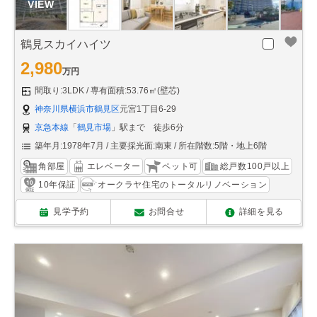
鶴見スカイハイツ
2,980
万円
間取り:3LDK
専有面積:53.76㎡(壁芯)
神奈川県横浜市鶴見区
元宮1丁目6-29
京急本線
「
鶴見市場
」駅まで 徒歩6分
築年月:1978年7月
主要採光面:南東
所在階数:5階・地上6階
角部屋
エレベーター
ペット可
総戸数100戸以上
10年保証
オークラヤ住宅のトータルリノベーション
見学予約
お問合せ
詳細を見る