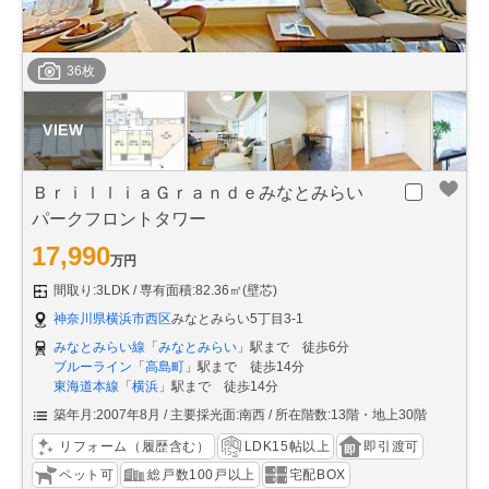
36枚
ＢｒｉｌｌｉａＧｒａｎｄｅみなとみらい
パークフロントタワー
17,990
万円
間取り:3LDK
専有面積:82.36㎡(壁芯)
神奈川県横浜市西区
みなとみらい5丁目3-1
みなとみらい線
「
みなとみらい
」駅まで 徒歩6分
ブルーライン
「
高島町
」駅まで 徒歩14分
東海道本線
「
横浜
」駅まで 徒歩14分
築年月:2007年8月
主要採光面:南西
所在階数:13階・地上30階
リフォーム（履歴含む）
LDK15帖以上
即引渡可
ペット可
総戸数100戸以上
宅配BOX