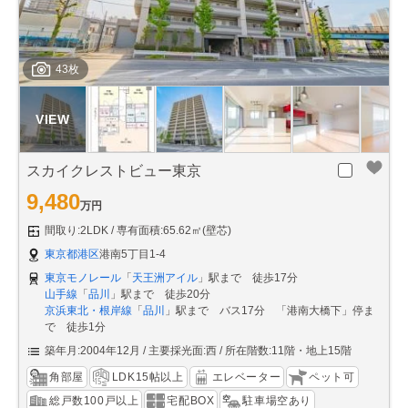
43枚
スカイクレストビュー東京
9,480
万円
間取り:2LDK
専有面積:65.62㎡(壁芯)
東京都港区
港南5丁目1-4
東京モノレール
「
天王洲アイル
」駅まで 徒歩17分
山手線
「
品川
」駅まで 徒歩20分
京浜東北・根岸線
「
品川
」駅まで バス17分 「港南大橋下」停ま
で 徒歩1分
築年月:2004年12月
主要採光面:西
所在階数:11階・地上15階
角部屋
LDK15帖以上
エレベーター
ペット可
総戸数100戸以上
宅配BOX
駐車場空あり