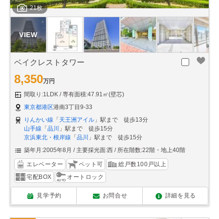
21枚
ベイクレストタワー
8,350
万円
間取り:1LDK
専有面積:47.91㎡(壁芯)
東京都港区
港南3丁目9-33
りんかい線
「
天王洲アイル
」駅まで 徒歩13分
山手線
「
品川
」駅まで 徒歩15分
京浜東北・根岸線
「
品川
」駅まで 徒歩15分
築年月:2005年8月
主要採光面:西
所在階数:22階・地上40階
エレベーター
ペット可
総戸数100戸以上
宅配BOX
オートロック
見学予約
お問合せ
詳細を見る