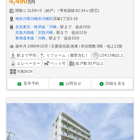
4,490
万円
間取り:2LDK+S（納戸）
専有面積:62.34㎡(壁芯)
神奈川県川崎市川崎区
貝塚1丁目3-18
京浜東北・根岸線
「
川崎
」駅まで 徒歩10分
京急大師線
「
京急川崎
」駅まで 徒歩12分
東海道本線
「
川崎
」駅まで 徒歩10分
築年月:1980年10月
主要採光面:南東
所在階数:9階・地上11階
駅まで平坦
リフォーム（履歴含む）
LDK15帖以上
エレベーター
ペット可
総戸数30戸以上
宅配BOX
見学予約
お問合せ
詳細を見る