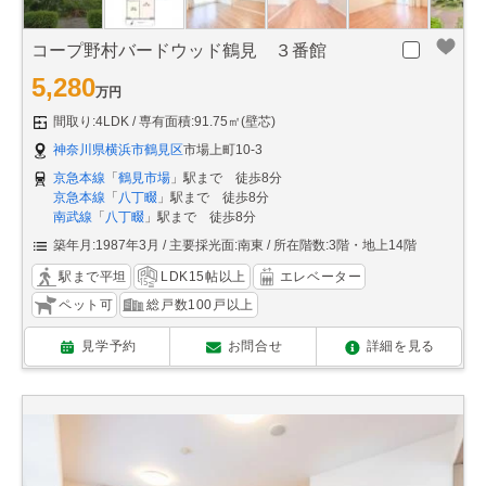
コープ野村バードウッド鶴見 ３番館
5,280
万円
間取り:4LDK
専有面積:91.75㎡(壁芯)
神奈川県横浜市鶴見区
市場上町10-3
京急本線
「
鶴見市場
」駅まで 徒歩8分
京急本線
「
八丁畷
」駅まで 徒歩8分
南武線
「
八丁畷
」駅まで 徒歩8分
築年月:1987年3月
主要採光面:南東
所在階数:3階・地上14階
駅まで平坦
LDK15帖以上
エレベーター
ペット可
総戸数100戸以上
見学予約
お問合せ
詳細を見る