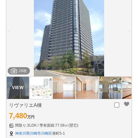
28枚
リヴァリエA棟
7,480
万円
間取り:3LDK
専有面積:77.08㎡(壁芯)
神奈川県川崎市川崎区
港町5-1