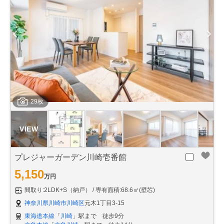
29枚
プレジャーガーデン川崎壱番館
5,150
万円
間取り:2LDK+S（納戸）
専有面積:68.6㎡(壁芯)
神奈川県川崎市川崎区
元木1丁目3-15
東海道本線
「
川崎
」駅まで 徒歩9分