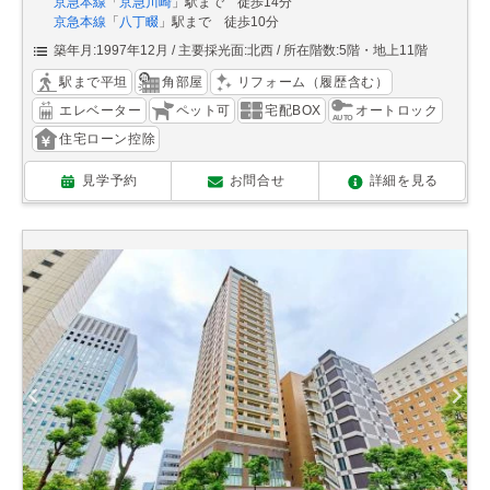
京急本線
「
京急川崎
」駅まで 徒歩14分
京急本線
「
八丁畷
」駅まで 徒歩10分
築年月:1997年12月
主要採光面:北西
所在階数:5階・地上11階
駅まで平坦
角部屋
リフォーム（履歴含む）
エレベーター
ペット可
宅配BOX
オートロック
住宅ローン控除
見学予約
お問合せ
詳細を見る