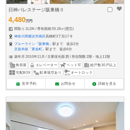
日神パレステージ阪東橋Ⅱ
4,480
万円
間取り:2LDK
専有面積:55.28㎡(壁芯)
神奈川県横浜市南区
高根町3丁目17-9
ブルーライン
「
阪東橋
」駅まで 徒歩2分
京急本線
「
黄金町
」駅まで 徒歩6分
築年月:2010年11月
主要採光面:西
所在階数:2階・地上11階
角部屋
エレベーター
ペット可
総戸数30戸以上
宅配BOX
駐車場空あり
オートロック
見学予約
お問合せ
詳細を見る