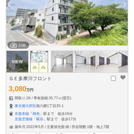
33枚
ＧＥ多摩川フロント
3,080
万円
間取り:2K
専有面積:35.77㎡(壁芯)
東京都大田区
南六郷1丁目35-1
京急本線
「
雑色
」駅まで 徒歩16分
京急空港線
「
糀谷
」駅まで 徒歩17分
築年月:2022年5月
主要採光面:南
所在階数:1階・地上7階