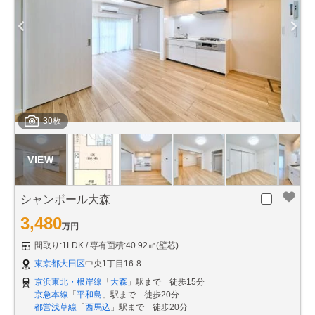
30枚
シャンボール大森
3,480
万円
間取り:1LDK
専有面積:40.92㎡(壁芯)
東京都大田区
中央1丁目16-8
京浜東北・根岸線
「
大森
」駅まで 徒歩15分
京急本線
「
平和島
」駅まで 徒歩20分
都営浅草線
「
西馬込
」駅まで 徒歩20分