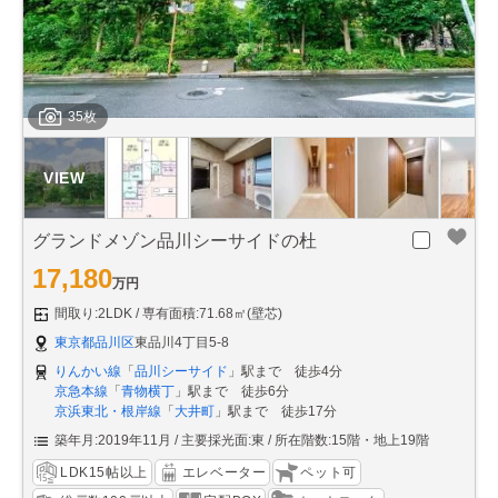
35枚
グランドメゾン品川シーサイドの杜
17,180
万円
間取り:2LDK
専有面積:71.68㎡(壁芯)
東京都品川区
東品川4丁目5-8
りんかい線
「
品川シーサイド
」駅まで 徒歩4分
京急本線
「
青物横丁
」駅まで 徒歩6分
京浜東北・根岸線
「
大井町
」駅まで 徒歩17分
築年月:2019年11月
主要採光面:東
所在階数:15階・地上19階
LDK15帖以上
エレベーター
ペット可