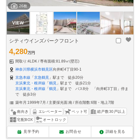
26枚
シティウインズパークフロント
4,280
万円
間取り:4LDK
専有面積:81.89㎡(壁芯)
神奈川県横浜市鶴見区
向井町4丁目90-1
京急本線
「
京急鶴見
」駅まで 徒歩20分
京浜東北・根岸線
「
鶴見
」駅まで 徒歩21分
京浜東北・根岸線
「
鶴見
」駅まで バス8分 「向井町3丁目」停ま
で 徒歩3分
築年月:1999年7月
主要採光面:南
所在階数:6階・地上7階
南向き
エレベーター
ペット可
総戸数30戸以上
宅配BOX
オートロック
見学予約
お問合せ
詳細を見る