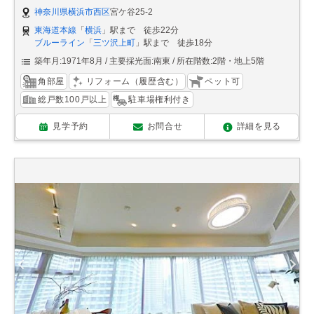
神奈川県横浜市西区
宮ケ谷25-2
東海道本線
「
横浜
」駅まで 徒歩22分
ブルーライン
「
三ツ沢上町
」駅まで 徒歩18分
築年月:1971年8月
主要採光面:南東
所在階数:2階・地上5階
角部屋
リフォーム（履歴含む）
ペット可
総戸数100戸以上
駐車場権利付き
見学予約
お問合せ
詳細を見る