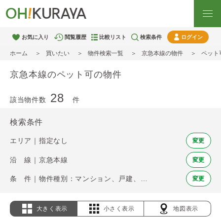
お気に入り
閲覧履歴
比較リスト
検索条件
ログイン
ホーム
買いたい
物件検索一覧
京急本線の物件
ペット
京急本線のペット可の物件
28
該当物件数
件
検索条件
エリア｜指定なし
変更
沿 線｜京急本線
変更
条 件｜物件種別：マンション、戸建、土地 / ペット可
変更
大きく表示
小さく表示
地図表示