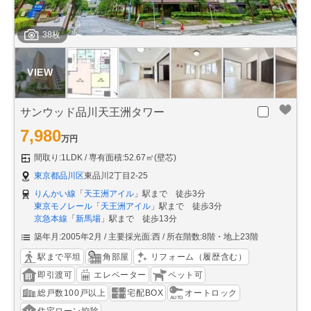
38枚
サンウッド品川天王洲タワー
7,980
万円
間取り:1LDK
専有面積:52.67㎡(壁芯)
東京都品川区
東品川2丁目2-25
りんかい線
「
天王洲アイル
」駅まで 徒歩3分
東京モノレール
「
天王洲アイル
」駅まで 徒歩3分
京急本線
「
新馬場
」駅まで 徒歩13分
築年月:2005年2月
主要採光面:西
所在階数:8階・地上23階
駅まで平坦
角部屋
リフォーム（履歴含む）
即引渡可
エレベーター
ペット可
総戸数100戸以上
宅配BOX
オートロック
住宅ローン控除