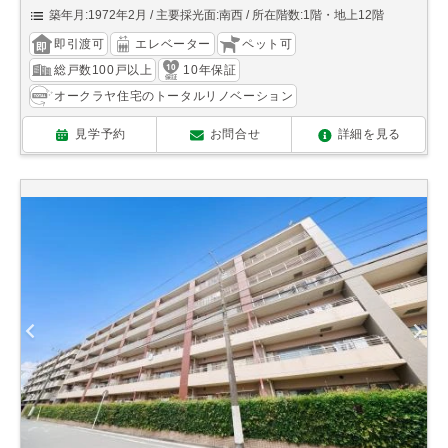
築年月:1972年2月
主要採光面:南西
所在階数:1階・地上12階
即引渡可
エレベーター
ペット可
総戸数100戸以上
10年保証
オークラヤ住宅のトータルリノベーション
見学予約
お問合せ
詳細を見る