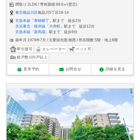
間取り:2LDK
専有面積:69.6㎡(壁芯)
東京都品川区
南品川5丁目16-14
京急本線
「
青物横丁
」駅まで 徒歩2分
京浜東北・根岸線
「
大井町
」駅まで 徒歩12分
京急本線
「
新馬場
」駅まで 徒歩9分
築年月:1979年7月
主要採光面:南西
所在階数:5階・地上8階
即引渡可
エレベーター
ペット可
総戸数100戸以上
見学予約
お問合せ
詳細を見る