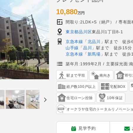
10,880
万円
間取り:2LDK+S（納戸）
専有面積
東京都品川区
東品川1丁目8-1
京急本線
「
北品川
」駅まで 徒歩
山手線
「
品川
」駅まで 徒歩15分
京急本線
「
新馬場
」駅まで 徒歩1
築年月:1999年2月
主要採光面:
駅まで平坦
南向き
即引
総戸数100戸以上
宅配BOX
住宅ローン控除
10年保証
オークラヤ住宅のトータルリノベーシ
見学予約