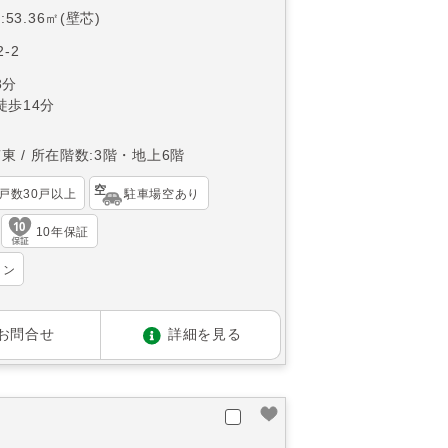
53.36㎡(壁芯)
-2
8分
徒歩14分
南東
所在階数:3階・地上6階
戸数30戸以上
駐車場空あり
10年保証
ョン
お問合せ
詳細を見る