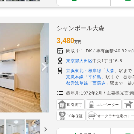
シャンボール大森
3,480
万円
間取り:1LDK
専有面積:40.92㎡
東京都大田区
中央1丁目16-8
京浜東北・根岸線
「
大森
」駅まで
京急本線
「
平和島
」駅まで 徒歩2
都営浅草線
「
西馬込
」駅まで 徒歩
築年月:1972年2月
主要採光面:
即引渡可
エレベーター
10年保証
オークラヤ住宅のト