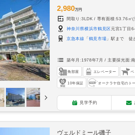
2,980
万円
間取り:3LDK
専有面積:53.76㎡
神奈川県横浜市鶴見区
元宮1丁目6-
京急本線
「
鶴見市場
」駅まで 徒
築年月:1978年7月
主要採光面:
角部屋
エレベーター
ペ
10年保証
オークラヤ住宅のト
見学予約
ヴェルドミール磯子