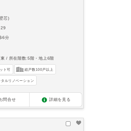
(壁芯)
29
歩6分
南東
所在階数:5階・地上6階
ット可
総戸数100戸以上
ータルリノベーション
お問合せ
詳細を見る