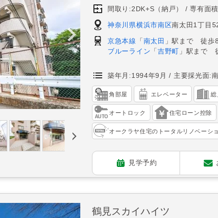
間取り:2DK+S（納戸）
専有面積:
神奈川県横浜市南区
南太田1丁目52
京急本線
「
南太田
」駅まで 徒歩
ブルーライン
「
吉野町
」駅まで 
築年月:1994年9月
主要採光面:
角部屋
エレベーター
総
オートロック
住宅ローン控除
オークラヤ住宅のトータルリノベーシ
見学予約
鶴見スカイハイツ