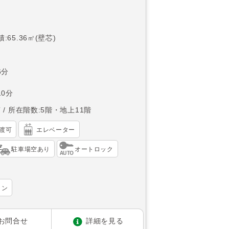
:65.36㎡(壁芯)
6分
0分
南
所在階数:5階・地上11階
渡可
エレベーター
駐車場空あり
オートロック
ョン
お問合せ
詳細を見る