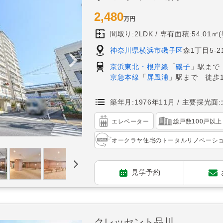
2,480
万円
間取り:2LDK
専有面積:54.01㎡
神奈川県横浜市磯子区
森1丁目5-2
京浜東北・根岸線
「
磯子
」駅まで
京急本線
「
屏風浦
」駅まで 徒歩1
築年月:1976年11月
主要採光面:
エレベーター
総戸数100戸以上
オークラヤ住宅のトータルリノベーシ
見学予約
クレッセント品川