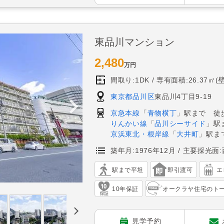
東品川マンション
2,480
万円
間取り:1DK
専有面積:26.37㎡(
東京都品川区
東品川4丁目9-19
京急本線
「
青物横丁
」駅まで 徒
りんかい線
「
品川シーサイド
」駅
京浜東北・根岸線
「
大井町
」駅ま
築年月:1976年12月
主要採光面:
駅まで平坦
即引渡可
エ
10年保証
オークラヤ住宅のト
見学予約