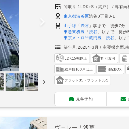
間取り:1LDK+S（納戸）
専有面積
東京都渋谷区
渋谷3丁目3-1
山手線
「
渋谷
」駅まで 徒歩7分
東急東横線
「
渋谷
」駅まで 徒歩
東京メトロ半蔵門線
「
渋谷
」駅ま
築年月:2025年3月
主要採光面:
LDK15帖以上
即引渡可
総戸数100戸以上
宅配BOX
フラット35・フラット35S
見学予約
ヴェレーナ浅草