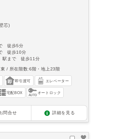
(壁芯)
で 徒歩5分
で 徒歩10分
」駅まで 徒歩11分
南東
所在階数:6階・地上23階
）
即引渡可
エレベーター
宅配BOX
オートロック
お問合せ
詳細を見る