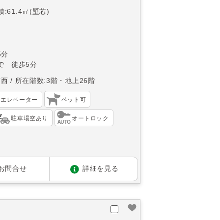
:61.4㎡(壁芯)
5分
で 徒歩5分
南西
所在階数:3階・地上26階
エレベーター
ペット可
駐車場空あり
オートロック
お問合せ
詳細を見る