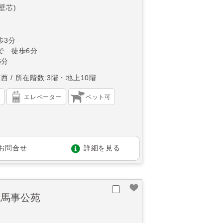
(壁芯)
歩3分
で 徒歩6分
6分
南西
所在階数:3階・地上10階
）
エレベーター
ペット可
お問合せ
詳細を見る
谷馬事公苑