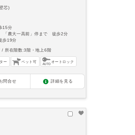
(壁芯)
15分
分 「農大一高前」停まで 徒歩2分
徒歩19分
南
所在階数:3階・地上6階
ター
ペット可
オートロック
お問合せ
詳細を見る