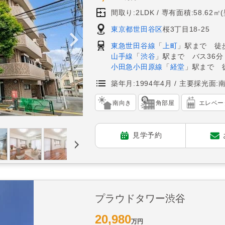
間取り:2LDK
専有面積:58.62㎡
東京都世田谷区
桜3丁目18-25
東急世田谷線
「
上町
」駅まで 徒歩
山手線
「
渋谷
」駅まで バス36
小田急小田原線
「
経堂
」駅まで 
築年月:1994年4月
主要採光面:
南向き
角部屋
エレベー
見学予約
プラウドタワー渋谷
20,980
万円