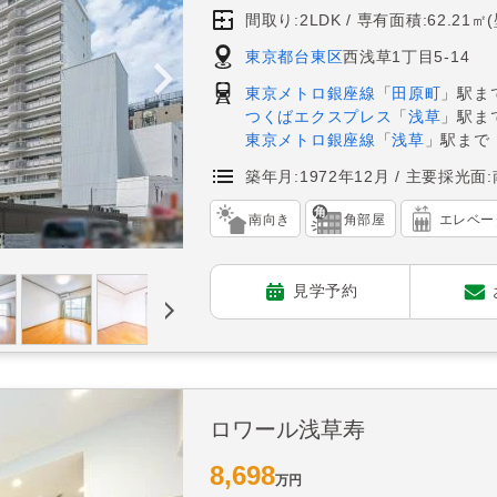
間取り:2LDK
専有面積:62.21㎡
東京都台東区
西浅草1丁目5-14
東京メトロ銀座線
「
田原町
」駅ま
つくばエクスプレス
「
浅草
」駅ま
東京メトロ銀座線
「
浅草
」駅まで
築年月:1972年12月
主要採光面:
南向き
角部屋
エレベー
見学予約
ロワール浅草寿
8,698
万円