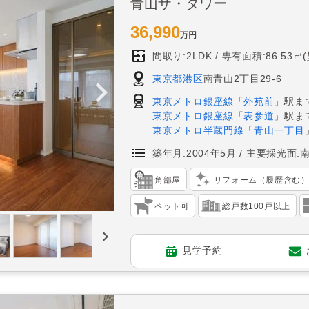
青山ザ・タワー
36,990
万円
間取り:2LDK
専有面積:86.53㎡
東京都港区
南青山2丁目29-6
東京メトロ銀座線
「
外苑前
」駅ま
東京メトロ銀座線
「
表参道
」駅ま
東京メトロ半蔵門線
「
青山一丁目
築年月:2004年5月
主要採光面:
角部屋
リフォーム（履歴含む
ペット可
総戸数100戸以上
見学予約