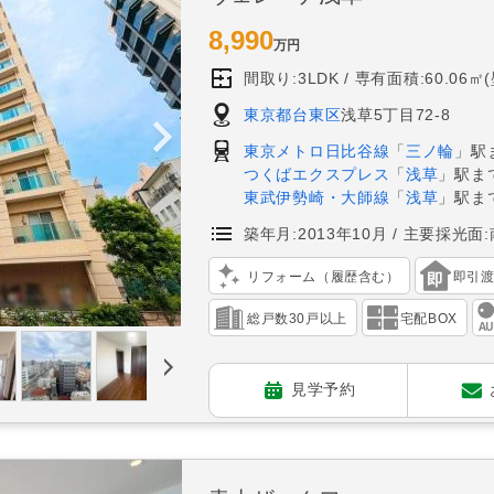
8,990
万円
間取り:3LDK
専有面積:60.06㎡
東京都台東区
浅草5丁目72-8
東京メトロ日比谷線
「
三ノ輪
」駅
つくばエクスプレス
「
浅草
」駅ま
東武伊勢崎・大師線
「
浅草
」駅ま
築年月:2013年10月
主要採光面:
リフォーム（履歴含む）
即引
総戸数30戸以上
宅配BOX
見学予約