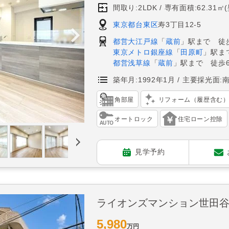
間取り:2LDK
専有面積:62.31㎡
東京都台東区
寿3丁目12-5
都営大江戸線
「
蔵前
」駅まで 徒
東京メトロ銀座線
「
田原町
」駅ま
都営浅草線
「
蔵前
」駅まで 徒歩
築年月:1992年1月
主要採光面:
角部屋
リフォーム（履歴含む
オートロック
住宅ローン控除
見学予約
ライオンズマンション世田
5,980
万円