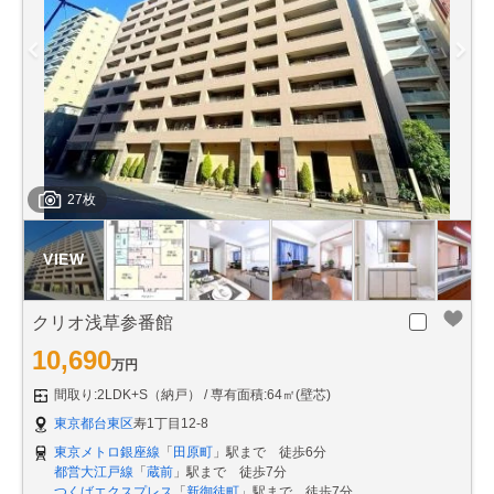
27枚
クリオ浅草参番館
10,690
万円
間取り:2LDK+S（納戸）
専有面積:64㎡(壁芯)
東京都台東区
寿1丁目12-8
東京メトロ銀座線
「
田原町
」駅まで 徒歩6分
都営大江戸線
「
蔵前
」駅まで 徒歩7分
つくばエクスプレス
「
新御徒町
」駅まで 徒歩7分