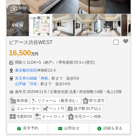
59枚
ピアース渋谷WEST
16,500
万円
間取り:1LDK+S（納戸）
専有面積:55.5㎡(壁芯)
東京都渋谷区
神泉町22-3
京王井の頭線
「
神泉
」駅まで 徒歩5分
山手線
「
渋谷
」駅まで 徒歩14分
築年月:2020年11月
主要採光面:北東
所在階数:14階・地上15階
角部屋
リフォーム（履歴含む）
即引渡可
エレベーター
ペット可
総戸数30戸以上
宅配BOX
オートロック
住宅ローン控除
見学予約
お問合せ
詳細を見る