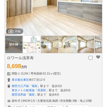
26枚
ロワール浅草寿
8,698
万円
間取り:2LDK
専有面積:62.31㎡(壁芯)
東京都台東区
寿3丁目12-5
都営大江戸線
「
蔵前
」駅まで 徒歩3分
東京メトロ銀座線
「
田原町
」駅まで 徒歩6分
都営浅草線
「
蔵前
」駅まで 徒歩6分
築年月:1992年1月
主要採光面:南西
所在階数:3階・地上10階