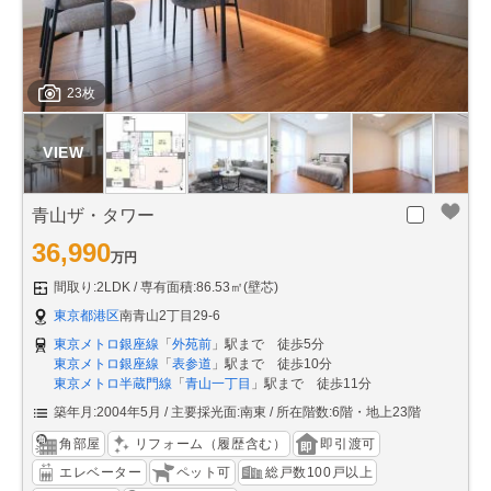
23枚
青山ザ・タワー
36,990
万円
間取り:2LDK
専有面積:86.53㎡(壁芯)
東京都港区
南青山2丁目29-6
東京メトロ銀座線
「
外苑前
」駅まで 徒歩5分
東京メトロ銀座線
「
表参道
」駅まで 徒歩10分
東京メトロ半蔵門線
「
青山一丁目
」駅まで 徒歩11分
築年月:2004年5月
主要採光面:南東
所在階数:6階・地上23階
角部屋
リフォーム（履歴含む）
即引渡可
エレベーター
ペット可
総戸数100戸以上