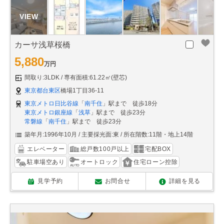
カーサ浅草桜橋
5,880
万円
間取り:3LDK
専有面積:61.22㎡(壁芯)
東京都台東区
橋場1丁目36-11
東京メトロ日比谷線
「
南千住
」駅まで 徒歩18分
東京メトロ銀座線
「
浅草
」駅まで 徒歩23分
常磐線
「
南千住
」駅まで 徒歩23分
築年月:1996年10月
主要採光面:東
所在階数:11階・地上14階
エレベーター
総戸数100戸以上
宅配BOX
駐車場空あり
オートロック
住宅ローン控除
見学予約
お問合せ
詳細を見る