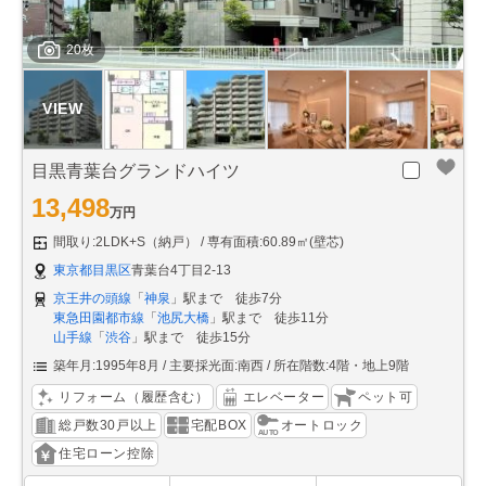
20枚
目黒青葉台グランドハイツ
13,498
万円
間取り:2LDK+S（納戸）
専有面積:60.89㎡(壁芯)
東京都目黒区
青葉台4丁目2-13
京王井の頭線
「
神泉
」駅まで 徒歩7分
東急田園都市線
「
池尻大橋
」駅まで 徒歩11分
山手線
「
渋谷
」駅まで 徒歩15分
築年月:1995年8月
主要採光面:南西
所在階数:4階・地上9階
リフォーム（履歴含む）
エレベーター
ペット可
総戸数30戸以上
宅配BOX
オートロック
住宅ローン控除