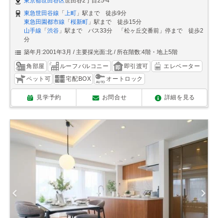
東京都世田谷区
世田谷2丁目25-4
東急世田谷線
「
上町
」駅まで 徒歩9分
東急田園都市線
「
桜新町
」駅まで 徒歩15分
山手線
「
渋谷
」駅まで バス33分 「松ヶ丘交番前」停まで 徒歩2
分
築年月:2001年3月
主要採光面:北
所在階数:4階・地上5階
角部屋
ルーフバルコニー
即引渡可
エレベーター
ペット可
宅配BOX
オートロック
見学予約
お問合せ
詳細を見る