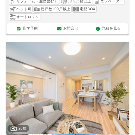
リフォーム（履歴含む）
LDK15帖以上
エレベーター
ペット可
総戸数100戸以上
宅配BOX
オートロック
見学予約
お問合せ
詳細を見る
26枚