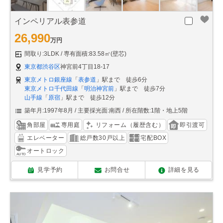
インペリアル表参道
26,990
万円
間取り:3LDK
専有面積:83.58㎡(壁芯)
東京都渋谷区
神宮前4丁目18-17
東京メトロ銀座線
「
表参道
」駅まで 徒歩6分
東京メトロ千代田線
「
明治神宮前
」駅まで 徒歩7分
山手線
「
原宿
」駅まで 徒歩12分
築年月:1997年8月
主要採光面:南西
所在階数:1階・地上5階
角部屋
専用庭
リフォーム（履歴含む）
即引渡可
エレベーター
総戸数30戸以上
宅配BOX
オートロック
見学予約
お問合せ
詳細を見る