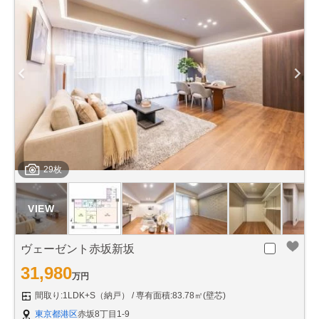
29枚
ヴェーゼント赤坂新坂
31,980
万円
間取り:1LDK+S（納戸）
専有面積:83.78㎡(壁芯)
東京都港区
赤坂8丁目1-9