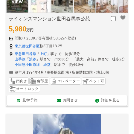
ライオンズマンション世田谷馬事公苑
5,980
万円
間取り:2LDK
専有面積:58.62㎡(壁芯)
東京都世田谷区
桜3丁目18-25
東急世田谷線
「
上町
」駅まで 徒歩15分
山手線
「
渋谷
」駅まで バス36分 「農大一高前」停まで 徒歩2分
小田急小田原線
「
経堂
」駅まで 徒歩19分
築年月:1994年4月
主要採光面:南
所在階数:3階・地上6階
南向き
角部屋
エレベーター
ペット可
オートロック
見学予約
お問合せ
詳細を見る