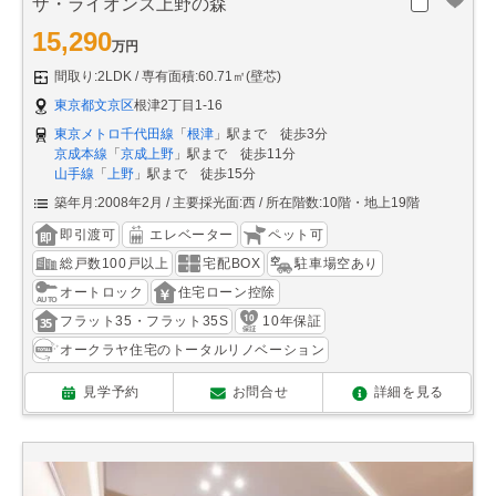
ザ・ライオンズ上野の森
15,290
万円
間取り:2LDK
専有面積:60.71㎡(壁芯)
東京都文京区
根津2丁目1-16
東京メトロ千代田線
「
根津
」駅まで 徒歩3分
京成本線
「
京成上野
」駅まで 徒歩11分
山手線
「
上野
」駅まで 徒歩15分
築年月:2008年2月
主要採光面:西
所在階数:10階・地上19階
即引渡可
エレベーター
ペット可
総戸数100戸以上
宅配BOX
駐車場空あり
オートロック
住宅ローン控除
フラット35・フラット35S
10年保証
オークラヤ住宅のトータルリノベーション
見学予約
お問合せ
詳細を見る