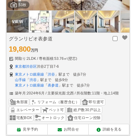
53枚
グランリビオ表参道
19,800
万円
間取り:2LDK
専有面積:53.76㎡(壁芯)
東京都渋谷区
渋谷2丁目7-6
東京メトロ銀座線
「
渋谷
」駅まで 徒歩7分
山手線
「
渋谷
」駅まで 徒歩9分
東京メトロ銀座線
「
表参道
」駅まで 徒歩7分
築年月:2024年6月
主要採光面:北西
所在階数:11階・地上14階
角部屋
リフォーム（履歴含む）
即引渡可
エレベーター
ペット可
総戸数30戸以上
宅配BOX
オートロック
住宅ローン控除
見学予約
お問合せ
詳細を見る