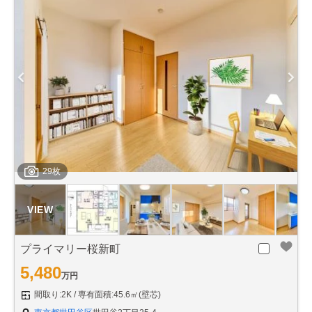
29枚
プライマリー桜新町
5,480
万円
間取り:2K
専有面積:45.6㎡(壁芯)