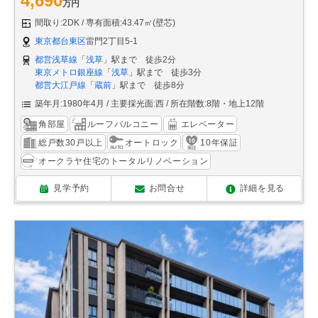
4,690
万円
間取り:2DK
専有面積:43.47㎡(壁芯)
東京都台東区
雷門2丁目5-1
都営浅草線
「
浅草
」駅まで 徒歩2分
東京メトロ銀座線
「
浅草
」駅まで 徒歩3分
都営大江戸線
「
蔵前
」駅まで 徒歩8分
築年月:1980年4月
主要採光面:西
所在階数:8階・地上12階
角部屋
ルーフバルコニー
エレベーター
総戸数30戸以上
オートロック
10年保証
オークラヤ住宅のトータルリノベーション
見学予約
お問合せ
詳細を見る