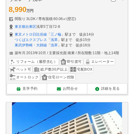
8,990
万円
間取り:3LDK
専有面積:60.06㎡(壁芯)
東京都台東区
浅草5丁目72-8
東京メトロ日比谷線
「
三ノ輪
」駅まで 徒歩14分
つくばエクスプレス
「
浅草
」駅まで 徒歩15分
東武伊勢崎・大師線
「
浅草
」駅まで 徒歩16分
築年月:2013年10月
主要採光面:南東
所在階数:11階・地上14階
リフォーム（履歴含む）
即引渡可
エレベーター
ペット可
総戸数30戸以上
宅配BOX
オートロック
住宅ローン控除
見学予約
お問合せ
詳細を見る