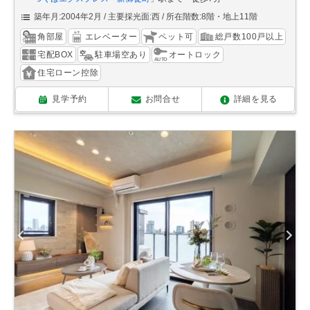
築年月:2004年2月
主要採光面:西
所在階数:8階・地上11階
角部屋
エレベーター
ペット可
総戸数100戸以上
宅配BOX
駐車場空あり
オートロック
住宅ローン控除
見学予約
お問合せ
詳細を見る