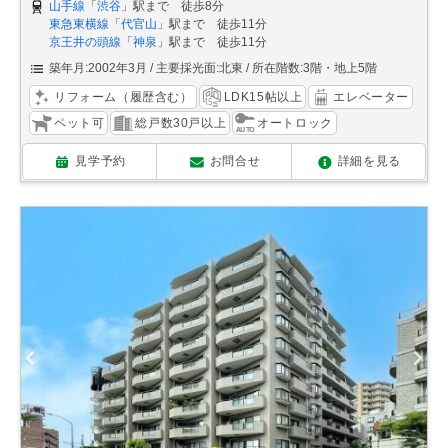
山手線
「
渋谷
」駅まで 徒歩8分
東急東横線
「
代官山
」駅まで 徒歩11分
京王井の頭線
「
神泉
」駅まで 徒歩11分
築年月:2002年3月
主要採光面:北東
所在階数:3階・地上5階
リフォーム（履歴含む）
LDK15帖以上
エレベーター
ペット可
総戸数30戸以上
オートロック
見学予約
お問合せ
詳細を見る