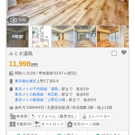
32枚
ルミネ湯島
11,998
万円
間取り:2LDK
専有面積:53.97㎡(壁芯)
東京都台東区
上野1丁目5-4
東京メトロ千代田線
「
湯島
」駅まで 徒歩1分
東京メトロ銀座線
「
末広町
」駅まで 徒歩6分
東京メトロ銀座線
「
上野広小路
」駅まで 徒歩6分
築年月:1996年8月
主要採光面:西
所在階数:3階・地上11階
角部屋
リフォーム（履歴含む）
エレベーター
宅配BOX
オートロック
住宅ローン控除