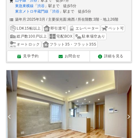
山手線
「
渋谷
」駅まで 徒歩7分
東急東横線
「
渋谷
」駅まで 徒歩5分
東京メトロ半蔵門線
「
渋谷
」駅まで 徒歩5分
築年月:2025年3月
主要採光面:南西
所在階数:3階・地上26階
LDK15帖以上
即引渡可
エレベーター
ペット可
総戸数100戸以上
宅配BOX
駐車場空あり
オートロック
フラット35・フラット35S
見学予約
お問合せ
詳細を見る