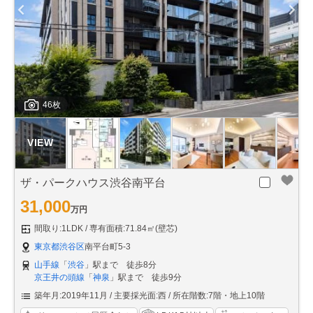
46枚
ザ・パークハウス渋谷南平台
31,000
万円
間取り:1LDK
専有面積:71.84㎡(壁芯)
東京都渋谷区
南平台町5-3
山手線
「
渋谷
」駅まで 徒歩8分
京王井の頭線
「
神泉
」駅まで 徒歩9分
築年月:2019年11月
主要採光面:西
所在階数:7階・地上10階