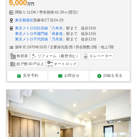
9,000
万円
間取り:1LDK
専有面積:41.35㎡(壁芯)
東京都港区
西麻布2丁目24-25
東京メトロ日比谷線
「
六本木
」駅まで 徒歩10分
東京メトロ半蔵門線
「
表参道
」駅まで 徒歩13分
東京メトロ千代田線
「
乃木坂
」駅まで 徒歩12分
築年月:1970年10月
主要採光面:西
所在階数:2階・地上7階
角部屋
リフォーム（履歴含む）
エレベーター
総戸数30戸以上
オートロック
見学予約
お問合せ
詳細を見る