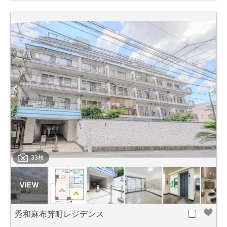
33枚
秀和麻布笄町レジデンス