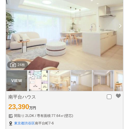
24枚
南平台ハウス
23,390
万円
間取り:2LDK
専有面積:77.64㎡(壁芯)
東京都渋谷区
南平台町7-6