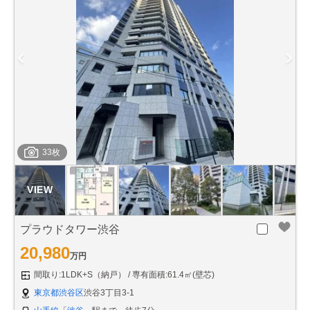
33枚
プラウドタワー渋谷
20,980
万円
間取り:1LDK+S（納戸）
専有面積:61.4㎡(壁芯)
東京都渋谷区
渋谷3丁目3-1