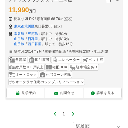
アトラスブランズタワー三河島
11,990
万円
間取り:3LDK
専有面積:68.76㎡(壁芯)
東京都荒川区
東日暮里6丁目1-1
常磐線
「
三河島
」駅まで 徒歩1分
山手線
「
日暮里
」駅まで 徒歩13分
山手線
「
西日暮里
」駅まで 徒歩15分
築年月:2014年9月
主要採光面:西
所在階数:23階・地上34階
角部屋
即引渡可
エレベーター
ペット可
総戸数100戸以上
宅配BOX
駐車場空あり
オートロック
住宅ローン控除
オークラヤ住宅のシンプルリノベーション
見学予約
お問合せ
詳細を見る
1