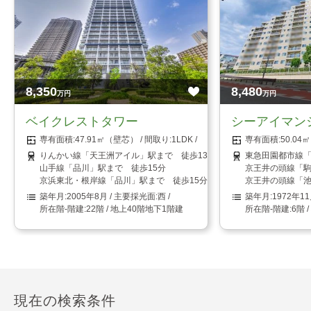
8,350
8,480
万円
万円
ベイクレストタワー
シーアイマン
47.91㎡（壁芯）
1LDK
50.0
りんかい線「天王洲アイル」駅まで 徒歩13分
東急田園都市線「
山手線「品川」駅まで 徒歩15分
京王井の頭線「駒
京浜東北・根岸線「品川」駅まで 徒歩15分
京王井の頭線「池
2005年8月
西
1972年1
22階 / 地上40階地下1階建
6階 
現在の検索条件