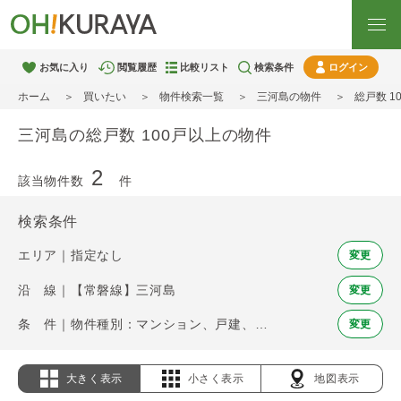
お気に入り
閲覧履歴
比較リスト
検索条件
ログイン
ホーム
買いたい
物件検索一覧
三河島の物件
総戸数 1
三河島の総戸数 100戸以上の物件
2
該当物件数
件
検索条件
エリア｜指定なし
変更
沿 線｜【常磐線】三河島
変更
条 件｜物件種別：マンション、戸建、土地 / 総戸数 100戸以上
変更
大きく表示
小さく表示
地図表示