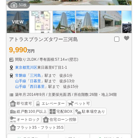
50枚
アトラスブランズタワー三河島
9,990
万円
間取り:2LDK
専有面積:57.14㎡(壁芯)
東京都荒川区
東日暮里6丁目1-1
常磐線
「
三河島
」駅まで 徒歩1分
山手線
「
日暮里
」駅まで 徒歩13分
山手線
「
西日暮里
」駅まで 徒歩15分
築年月:2014年9月
主要採光面:西
所在階数:26階・地上34階
即引渡可
エレベーター
ペット可
総戸数100戸以上
宅配BOX
駐車場空あり
オートロック
住宅ローン控除
フラット35・フラット35S