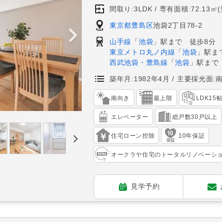
間取り:3LDK
専有面積:72.13㎡
東京都豊島区
池袋2丁目78-2
山手線
「
池袋
」駅まで 徒歩8分
東京メトロ丸ノ内線
「
池袋
」駅ま
西武池袋・豊島線
「
池袋
」駅まで
築年月:1982年4月
主要採光面:
南向き
最上階
LDK15
エレベーター
総戸数30戸以上
住宅ローン控除
10年保証
オークラヤ住宅のトータルリノベーシ
見学予約