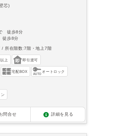
(壁芯)
で 徒歩8分
 徒歩8分
南
所在階数:7階・地上7階
帖以上
即引渡可
宅配BOX
オートロック
ョン
お問合せ
詳細を見る