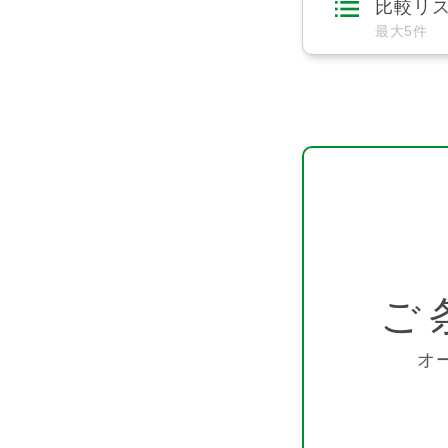
比較リ
最大5件
ご
オ