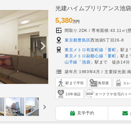
光建ハイムブリリアンス池
5,380
万円
間取り:2DK
専有面積:43.11㎡(
東京都豊島区
西池袋5丁目26-8
東京メトロ有楽町線
「
要町
」駅ま
東京メトロ副都心線
「
要町
」駅ま
山手線
「
池袋
」駅まで 徒歩14分
築年月:1983年4月
主要採光面:
駅まで平坦
角部屋
エレ
10年保証
オークラヤ住宅のト
見学予約