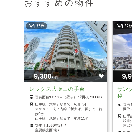
おすすめの物件
36枚
32
9,300
9,
万円
レックス大塚山の手台
サン
袋
60.53㎡（壁芯）
2LDK
山手線「大塚」駅まで 徒歩7分
東京メトロ丸ノ内線「新大塚」駅まで 徒
歩9分
山手
山手線「池袋」駅まで 徒歩15分
埼京
1999年2月
東武
南