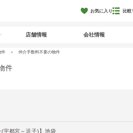
お気に入り
比較
店舗情報
会社情報
物件
仲介手数料不要の物件
物件
(宇都宮～逗子)】池袋