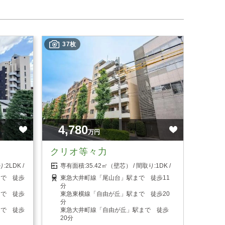
37枚
4,780
万円
クリオ等々力
2LDK
35.42㎡（壁芯）
1DK
まで 徒歩
東急大井町線「尾山台」駅まで 徒歩11
分
まで 徒歩
東急東横線「自由が丘」駅まで 徒歩20
分
まで 徒歩
東急大井町線「自由が丘」駅まで 徒歩
20分