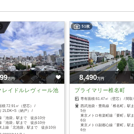
枚
51枚
999
8,490
万円
万円
クレイドルレヴィール池
プライマリー椎名町
61.47㎡（壁芯）
72.91㎡（壁芯）
西武池袋・豊島線「椎名町」駅
2LDK+S（納戸）
5分
東京メトロ有楽町線「要町」駅
線「池袋」駅まで 徒歩10分
6分
線「池袋」駅まで 徒歩10分
東京メトロ副都心線「要町」駅
東上線「北池袋」駅まで 徒歩10分
6分