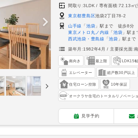
間取り:3LDK
専有面積:72.13㎡
東京都豊島区
池袋2丁目78-2
山手線
「
池袋
」駅まで 徒歩8分
東京メトロ丸ノ内線
「
池袋
」駅ま
西武池袋・豊島線
「
池袋
」駅まで
築年月:1982年4月
主要採光面:
南向き
最上階
LDK15
エレベーター
総戸数30戸以上
住宅ローン控除
10年保証
オークラヤ住宅のトータルリノベーシ
見学予約