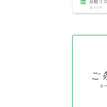
比較リ
最大5件
ご
オ