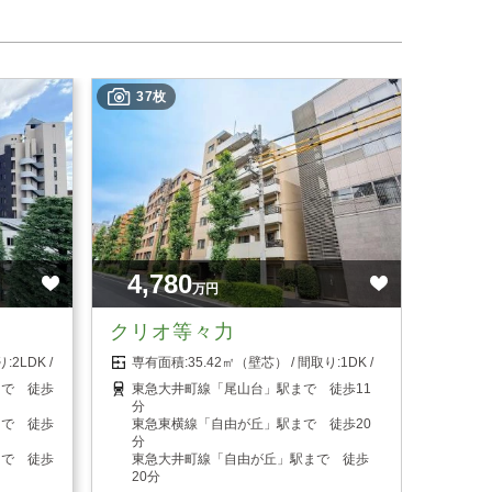
37枚
4,780
万円
クリオ等々力
2LDK
35.42㎡（壁芯）
1DK
まで 徒歩
東急大井町線「尾山台」駅まで 徒歩11
分
まで 徒歩
東急東横線「自由が丘」駅まで 徒歩20
分
まで 徒歩
東急大井町線「自由が丘」駅まで 徒歩
20分