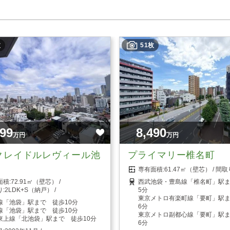
枚
51枚
999
8,490
万円
万円
クレイドルレヴィール池
プライマリー椎名町
61.47㎡（壁芯）
72.91㎡（壁芯）
西武池袋・豊島線「椎名町」駅
2LDK+S（納戸）
5分
東京メトロ有楽町線「要町」駅
線「池袋」駅まで 徒歩10分
6分
線「池袋」駅まで 徒歩10分
東京メトロ副都心線「要町」駅
東上線「北池袋」駅まで 徒歩10分
6分