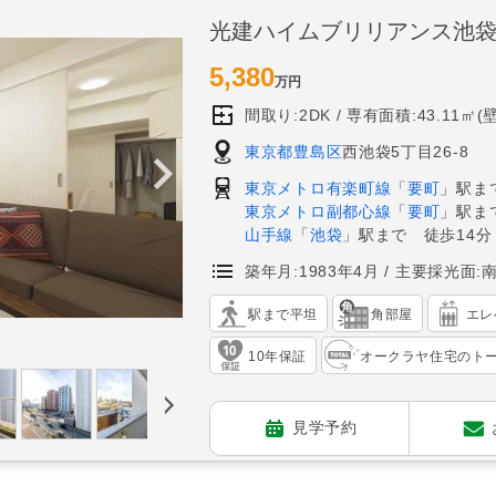
光建ハイムブリリアンス池
5,380
万円
間取り:2DK
専有面積:43.11㎡(
東京都豊島区
西池袋5丁目26-8
東京メトロ有楽町線
「
要町
」駅ま
東京メトロ副都心線
「
要町
」駅ま
山手線
「
池袋
」駅まで 徒歩14分
築年月:1983年4月
主要採光面:
駅まで平坦
角部屋
エレ
10年保証
オークラヤ住宅のト
見学予約