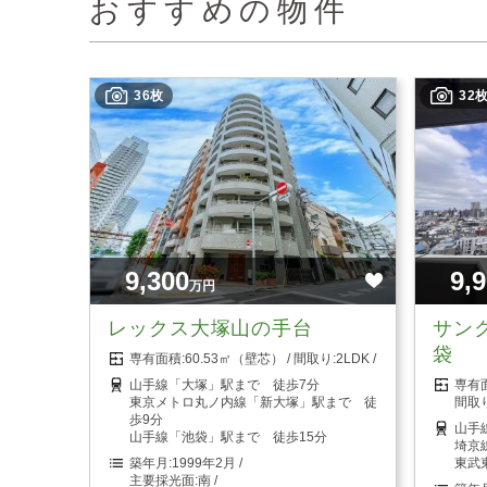
おすすめの物件
36枚
32
9,300
9,
万円
レックス大塚山の手台
サン
袋
60.53㎡（壁芯）
2LDK
山手線「大塚」駅まで 徒歩7分
東京メトロ丸ノ内線「新大塚」駅まで 徒
歩9分
山手
山手線「池袋」駅まで 徒歩15分
埼京
1999年2月
東武
南