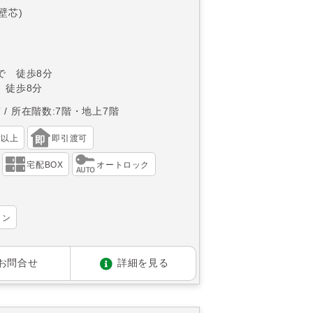
(壁芯)
で 徒歩8分
 徒歩8分
南
所在階数:7階・地上7階
帖以上
即引渡可
宅配BOX
オートロック
ョン
お問合せ
詳細を見る