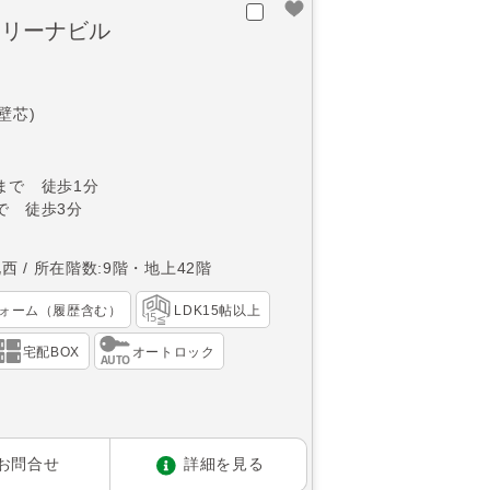
アリーナビル
(壁芯)
まで 徒歩1分
で 徒歩3分
北西
所在階数:9階・地上42階
ォーム（履歴含む）
LDK15帖以上
宅配BOX
オートロック
お問合せ
詳細を見る