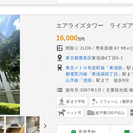
エアライズタワー ライズ
16,000
万円
間取り:2LDK
専有面積:67.98㎡
東京都豊島区
東池袋4丁目5-1
東京メトロ有楽町線
「
東池袋
」駅
都電荒川線
「
東池袋四丁目
」駅ま
山手線
「
池袋
」駅まで 徒歩9分
築年月:2007年1月
主要採光面:
駅まで平坦
リフォーム（履歴
ペット可
総戸数100戸以上
見学予約