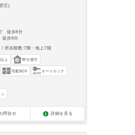
(壁芯)
で 徒歩8分
 徒歩8分
南
所在階数:7階・地上7階
帖以上
即引渡可
宅配BOX
オートロック
ョン
お問合せ
詳細を見る