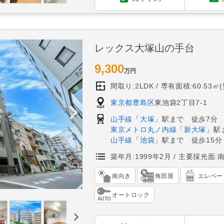
レックス大塚山の手台
9,300
万円
間取り:2LDK
専有面積:60.53㎡
東京都豊島区
東池袋2丁目7-1
山手線
「
大塚
」駅まで 徒歩7分
東京メトロ丸ノ内線
「
新大塚
」駅
山手線
「
池袋
」駅まで 徒歩15分
築年月:1999年2月
主要採光面:
南向き
角部屋
エレベー
オートロック