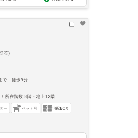
(壁芯)
まで 徒歩9分
南
所在階数:8階・地上12階
ター
ペット可
宅配BOX