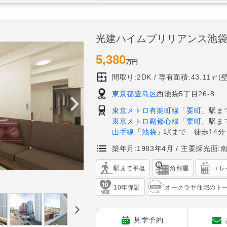
光建ハイムブリリアンス池
5,380
万円
間取り:2DK
専有面積:43.11㎡(
東京都豊島区
西池袋5丁目26-8
東京メトロ有楽町線
「
要町
」駅ま
東京メトロ副都心線
「
要町
」駅ま
山手線
「
池袋
」駅まで 徒歩14分
築年月:1983年4月
主要採光面:
駅まで平坦
角部屋
エレ
10年保証
オークラヤ住宅のト
見学予約