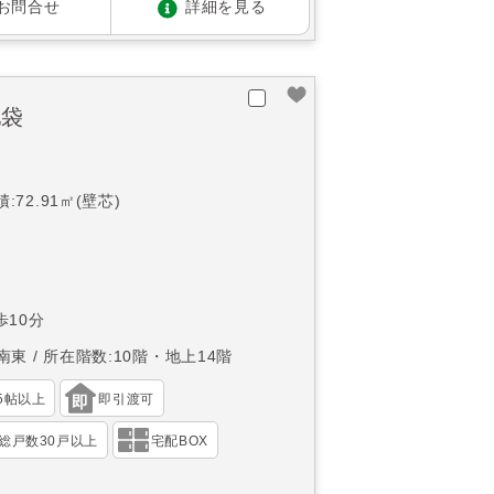
お問合せ
詳細を見る
池袋
:72.91㎡(壁芯)
10分
南東
所在階数:10階・地上14階
15帖以上
即引渡可
総戸数30戸以上
宅配BOX