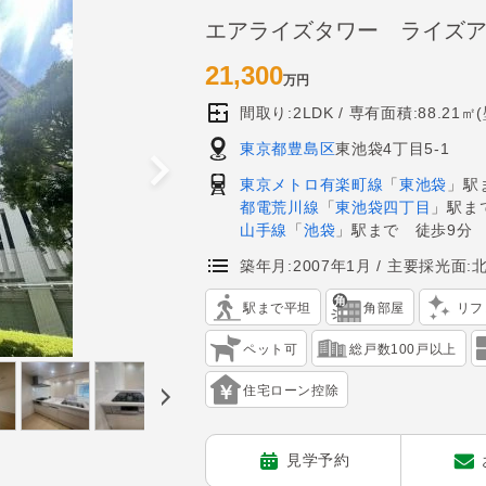
エアライズタワー ライズ
21,300
万円
間取り:2LDK
専有面積:88.21㎡
東京都豊島区
東池袋4丁目5-1
東京メトロ有楽町線
「
東池袋
」駅
都電荒川線
「
東池袋四丁目
」駅ま
山手線
「
池袋
」駅まで 徒歩9分
築年月:2007年1月
主要採光面:
駅まで平坦
角部屋
リフ
ペット可
総戸数100戸以上
住宅ローン控除
見学予約