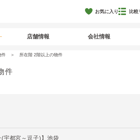
お気に入り
比較
店舗情報
会社情報
物件
所在階 2階以上の物件
物件
(宇都宮～逗子)】池袋