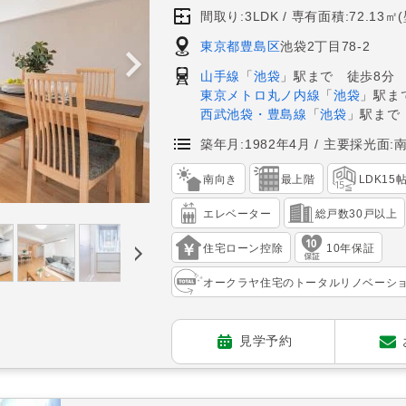
間取り:3LDK
専有面積:72.13㎡
東京都豊島区
池袋2丁目78-2
山手線
「
池袋
」駅まで 徒歩8分
東京メトロ丸ノ内線
「
池袋
」駅ま
西武池袋・豊島線
「
池袋
」駅まで
築年月:1982年4月
主要採光面:
南向き
最上階
LDK15
エレベーター
総戸数30戸以上
住宅ローン控除
10年保証
オークラヤ住宅のトータルリノベーシ
見学予約