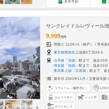
見学予約
サンクレイドルレヴィール
9,999
万円
間取り:2LDK+S（納戸）
専有面積
東京都豊島区
上池袋2丁目28-5
山手線
「
池袋
」駅まで 徒歩10分
埼京線
「
池袋
」駅まで 徒歩10分
東武東上線
「
北池袋
」駅まで 徒歩
築年月:2003年11月
主要採光面:
リフォーム（履歴含む）
LDK
エレベーター
ペット可
オートロック