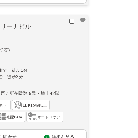
アリーナビル
(壁芯)
まで 徒歩1分
で 徒歩3分
南西
所在階数:5階・地上42階
含む）
LDK15帖以上
宅配BOX
オートロック
お問合せ
詳細を見る