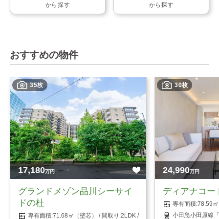
から探す
から探す
おすすめの物件
35枚
30枚
17,180
24,990
万円
万円
グランドメゾン品川シーサイ
ディアナコー
ドの杜
78.5
小田急小田原線「
71.68㎡（壁芯）
2LDK