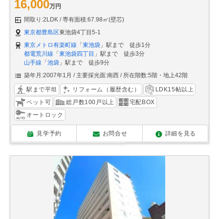
16,000
万円
間取り:2LDK
専有面積:67.98㎡(壁芯)
東京都豊島区
東池袋4丁目5-1
東京メトロ有楽町線
「
東池袋
」駅まで 徒歩1分
都電荒川線
「
東池袋四丁目
」駅まで 徒歩3分
山手線
「
池袋
」駅まで 徒歩9分
築年月:2007年1月
主要採光面:南西
所在階数:5階・地上42階
駅まで平坦
リフォーム（履歴含む）
LDK15帖以上
ペット可
総戸数100戸以上
宅配BOX
オートロック
見学予約
お問合せ
詳細を見る