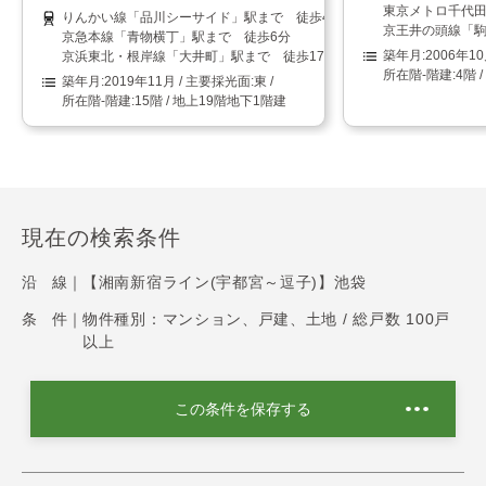
東京メトロ千代田
りんかい線「品川シーサイド」駅まで 徒歩4分
京王井の頭線「駒
京急本線「青物横丁」駅まで 徒歩6分
2006年1
京浜東北・根岸線「大井町」駅まで 徒歩17分
4階 
2019年11月
東
15階 / 地上19階地下1階建
現在の検索条件
沿 線｜
【湘南新宿ライン(宇都宮～逗子)】池袋
条 件｜
物件種別：マンション、戸建、土地 / 総戸数 100戸
以上
この条件を保存する