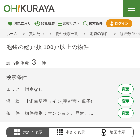
お気に入り
閲覧履歴
比較リスト
検索条件
ログイン
ホーム
買いたい
物件検索一覧
池袋の物件
総戸数 10
池袋の総戸数 100戸以上の物件
3
該当物件数
件
検索条件
エリア｜指定なし
変更
沿 線｜【湘南新宿ライン(宇都宮～逗子)】池袋
変更
条 件｜物件種別：マンション、戸建、土地 / 総戸数 100戸以上
変更
大きく表示
小さく表示
地図表示