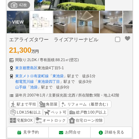
42枚
エアライズタワー ライズアリーナビル
21,300
万円
間取り:2LDK
専有面積:88.21㎡(壁芯)
東京都豊島区
東池袋4丁目5-1
東京メトロ有楽町線
「
東池袋
」駅まで 徒歩1分
都電荒川線
「
東池袋四丁目
」駅まで 徒歩3分
山手線
「
池袋
」駅まで 徒歩9分
築年月:2007年1月
主要採光面:北西
所在階数:9階・地上42階
駅まで平坦
角部屋
リフォーム（履歴含む）
LDK15帖以上
ペット可
総戸数100戸以上
宅配BOX
オートロック
住宅ローン控除
見学予約
お問合せ
詳細を見る