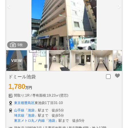
9枚
ドミール池袋
1,780
万円
間取り:1R
専有面積:19.23㎡(壁芯)
東京都豊島区
東池袋1丁目31-10
山手線
「
池袋
」駅まで 徒歩5分
埼京線
「
池袋
」駅まで 徒歩5分
東京メトロ丸ノ内線
「
池袋
」駅まで 徒歩5分