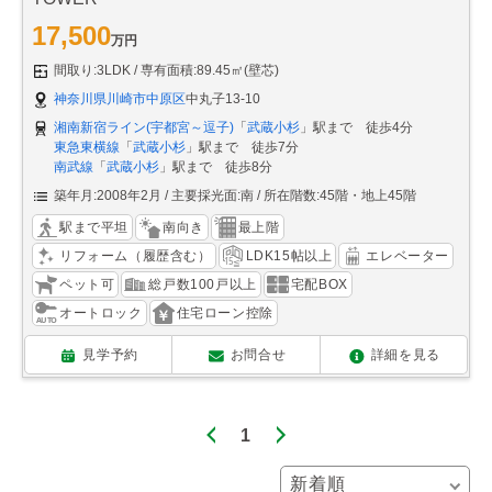
17,500
万円
間取り:3LDK
専有面積:89.45㎡(壁芯)
神奈川県川崎市中原区
中丸子13-10
湘南新宿ライン(宇都宮～逗子)
「
武蔵小杉
」駅まで 徒歩4分
東急東横線
「
武蔵小杉
」駅まで 徒歩7分
南武線
「
武蔵小杉
」駅まで 徒歩8分
築年月:2008年2月
主要採光面:南
所在階数:45階・地上45階
駅まで平坦
南向き
最上階
リフォーム（履歴含む）
LDK15帖以上
エレベーター
ペット可
総戸数100戸以上
宅配BOX
オートロック
住宅ローン控除
見学予約
お問合せ
詳細を見る
1