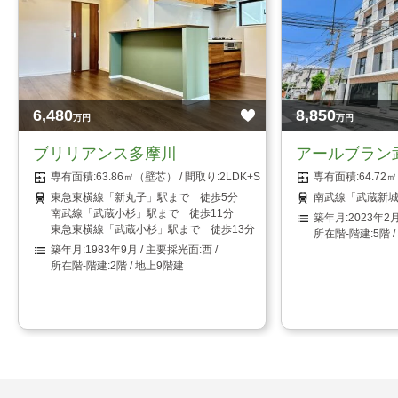
6,480
8,850
万円
万円
ブリリアンス多摩川
アールブラン
63.86㎡（壁芯）
2LDK+S（納戸）
64.7
東急東横線「新丸子」駅まで 徒歩5分
南武線「武蔵新城
南武線「武蔵小杉」駅まで 徒歩11分
2023年2
東急東横線「武蔵小杉」駅まで 徒歩13分
5階 
1983年9月
西
2階 / 地上9階建