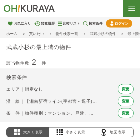
お気に入り
閲覧履歴
比較リスト
検索条件
ログイン
ホーム
買いたい
物件検索一覧
武蔵小杉の物件
最上階
武蔵小杉の最上階の物件
2
該当物件数
件
検索条件
エリア｜指定なし
変更
沿 線｜【湘南新宿ライン(宇都宮～逗子)】武蔵小杉
変更
条 件｜物件種別：マンション、戸建、土地 / 最上階
変更
大きく表示
小さく表示
地図表示