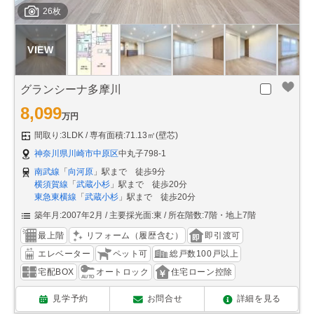
26枚
グランシーナ多摩川
8,099
万円
間取り:3LDK
専有面積:71.13㎡(壁芯)
神奈川県川崎市中原区
中丸子798-1
南武線
「
向河原
」駅まで 徒歩9分
横須賀線
「
武蔵小杉
」駅まで 徒歩20分
東急東横線
「
武蔵小杉
」駅まで 徒歩20分
築年月:2007年2月
主要採光面:東
所在階数:7階・地上7階
最上階
リフォーム（履歴含む）
即引渡可
エレベーター
ペット可
総戸数100戸以上
宅配BOX
オートロック
住宅ローン控除
見学予約
お問合せ
詳細を見る