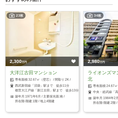
23枚
34枚
2,300
2,980
万円
万円
大洋江古田マンション
ライオンズマ
北
32.67㎡（壁芯）
2K
西武新宿線「沼袋」駅まで 徒歩11分
24.6
都営大江戸線「新江古田」駅まで 徒歩13分
中央・総武線「高
1971年6月
南
1984年2
1階 / 地上4階建
2階 