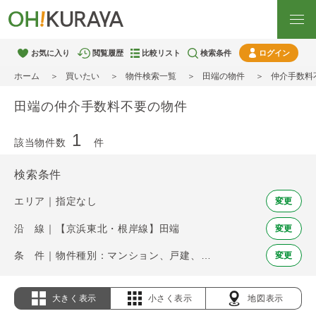
お気に入り
閲覧履歴
比較リスト
検索条件
ログイン
ホーム
買いたい
物件検索一覧
田端の物件
仲介手数料
田端の仲介手数料不要の物件
1
該当物件数
件
検索条件
エリア｜指定なし
変更
沿 線｜【京浜東北・根岸線】田端
変更
条 件｜物件種別：マンション、戸建、土地 / 仲介手数料不要
変更
大きく表示
小さく表示
地図表示