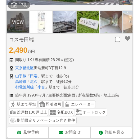
17枚
コスモ田端
2,490
万円
間取り:1K
専有面積:28.29㎡(壁芯)
東京都北区
田端新町3丁目12-9
山手線
「
田端
」駅まで 徒歩9分
高崎線
「
尾久
」駅まで 徒歩12分
都電荒川線
「
小台
」駅まで 徒歩13分
築年月:1993年7月
主要採光面:南西
所在階数:6階・地上12階
駅まで平坦
即引渡可
エレベーター
総戸数100戸以上
宅配BOX
オートロック
期間限定リノベーション向き物件
見学予約
お問合せ
詳細を見る