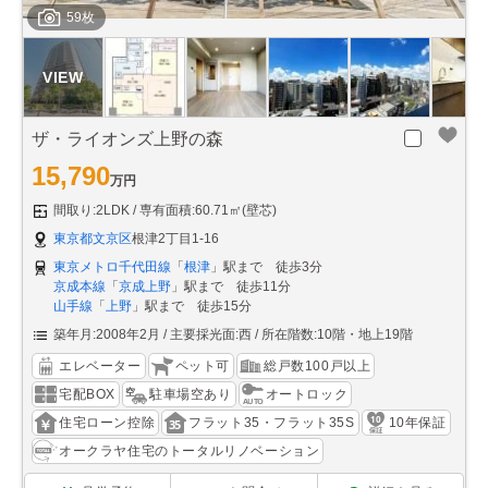
59枚
ザ・ライオンズ上野の森
15,790
万円
間取り:2LDK
専有面積:60.71㎡(壁芯)
東京都文京区
根津2丁目1-16
東京メトロ千代田線
「
根津
」駅まで 徒歩3分
京成本線
「
京成上野
」駅まで 徒歩11分
山手線
「
上野
」駅まで 徒歩15分
築年月:2008年2月
主要採光面:西
所在階数:10階・地上19階
エレベーター
ペット可
総戸数100戸以上
宅配BOX
駐車場空あり
オートロック
住宅ローン控除
フラット35・フラット35S
10年保証
オークラヤ住宅のトータルリノベーション