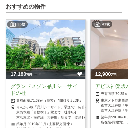
おすすめの物件
35枚
41枚
17,180
12,980
万円
万円
グランドメゾン品川シーサイ
アピス神楽坂
ドの杜
70.2
東京メトロ東西線
71.68㎡（壁芯）
2LDK
都営大江戸線「牛
りんかい線「品川シーサイド」駅まで 徒歩4分
都営大江戸線「牛
京急本線「青物横丁」駅まで 徒歩6分
2010年1
京浜東北・根岸線「大井町」駅まで 徒歩17分
地下
2019年11月
東