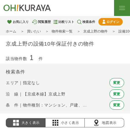
お気に入り
閲覧履歴
比較リスト
検索条件
ログイン
ホーム
買いたい
物件検索一覧
京成上野の物件
設備1
京成上野の設備10年保証付きの物件
1
該当物件数
件
検索条件
エリア｜指定なし
変更
沿 線｜【京成本線】京成上野
変更
条 件｜物件種別：マンション、戸建、土地 / 設備10年保証
変更
大きく表示
小さく表示
地図表示