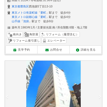
間取り:2LDK
専有面積:52.36㎡(壁芯)
東京都豊島区
西池袋5丁目13-10
東京メトロ有楽町線
「
要町
」駅まで 徒歩4分
東京メトロ副都心線
「
要町
」駅まで 徒歩4分
山手線
「
池袋
」駅まで 徒歩9分
築年月:1983年1月
主要採光面:南
所在階数:6階・地上7階
南向き
角部屋
リフォーム（履歴含む）
リフォーム後引渡し
エレベーター
見学予約
お問合せ
詳細を見る