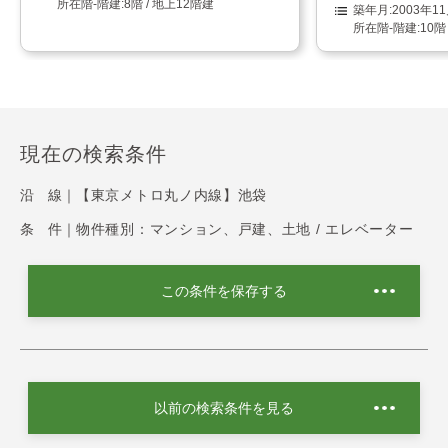
8階 / 地上12階建
2003年1
10階
現在の検索条件
沿 線｜
【東京メトロ丸ノ内線】池袋
条 件｜
物件種別：マンション、戸建、土地 / エレベーター
この条件を保存する
以前の検索条件を見る