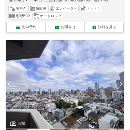
築年月:1999年2月
主要採光面:南
所在階数:8階・地上12階
南向き
角部屋
エレベーター
ペット可
宅配BOX
オートロック
見学予約
お問合せ
詳細を見る
32枚