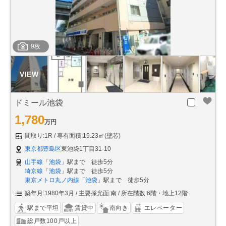
9枚
ドミール池袋
1,780
万円
間取り:1R
専有面積:19.23㎡(壁芯)
東京都豊島区
東池袋1丁目31-10
山手線
「
池袋
」駅まで 徒歩5分
埼京線
「
池袋
」駅まで 徒歩5分
東京メトロ丸ノ内線
「
池袋
」駅まで 徒歩5分
築年月:1980年3月
主要採光面:南
所在階数:6階・地上12階
駅まで平坦
賃貸中
南向き
エレベーター
総戸数100戸以上