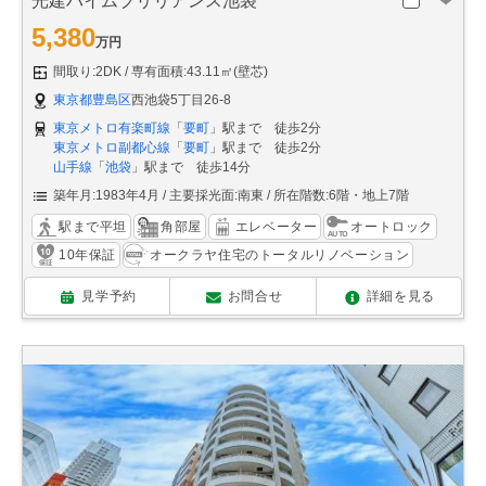
光建ハイムブリリアンス池袋
5,380
万円
間取り:2DK
専有面積:43.11㎡(壁芯)
東京都豊島区
西池袋5丁目26-8
東京メトロ有楽町線
「
要町
」駅まで 徒歩2分
東京メトロ副都心線
「
要町
」駅まで 徒歩2分
山手線
「
池袋
」駅まで 徒歩14分
築年月:1983年4月
主要採光面:南東
所在階数:6階・地上7階
駅まで平坦
角部屋
エレベーター
オートロック
10年保証
オークラヤ住宅のトータルリノベーション
見学予約
お問合せ
詳細を見る