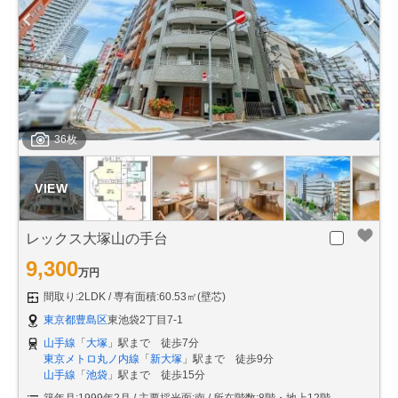
36枚
レックス大塚山の手台
9,300
万円
間取り:2LDK
専有面積:60.53㎡(壁芯)
東京都豊島区
東池袋2丁目7-1
山手線
「
大塚
」駅まで 徒歩7分
東京メトロ丸ノ内線
「
新大塚
」駅まで 徒歩9分
山手線
「
池袋
」駅まで 徒歩15分