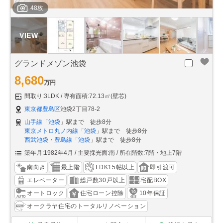
48枚
グランドメゾン池袋
8,680
万円
間取り:3LDK
専有面積:72.13㎡(壁芯)
東京都豊島区
池袋2丁目78-2
山手線
「
池袋
」駅まで 徒歩8分
東京メトロ丸ノ内線
「
池袋
」駅まで 徒歩8分
西武池袋・豊島線
「
池袋
」駅まで 徒歩8分
築年月:1982年4月
主要採光面:南
所在階数:7階・地上7階
南向き
最上階
LDK15帖以上
即引渡可
エレベーター
総戸数30戸以上
宅配BOX
オートロック
住宅ローン控除
10年保証
オークラヤ住宅のトータルリノベーション