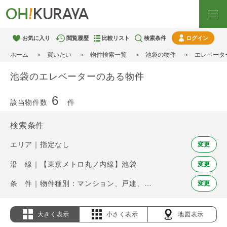
お気に入り
閲覧履歴
比較リスト
検索条件
ログイン
ホーム
買いたい
物件検索一覧
池袋の物件
エレベータ
池袋のエレベーターのある物件
6
該当物件数
件
検索条件
エリア｜指定なし
変更
沿 線｜【東京メトロ丸ノ内線】池袋
変更
条 件｜物件種別：マンション、戸建、土地 / エレベーター
変更
大きく表示
小さく表示
地図表示