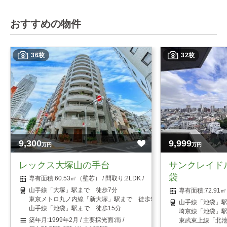
おすすめの物件
36枚
32枚
9,300
9,999
万円
万円
レックス大塚山の手台
サンクレイド
袋
60.53㎡（壁芯）
2LDK
山手線「大塚」駅まで 徒歩7分
72.9
東京メトロ丸ノ内線「新大塚」駅まで 徒歩9分
山手線「池袋」駅
山手線「池袋」駅まで 徒歩15分
埼京線「池袋」駅
1999年2月
南
東武東上線「北池