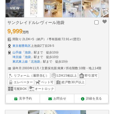
サンクレイドルレヴィール池袋
9,999
万円
間取り:2LDK+S（納戸）
専有面積:72.91㎡(壁芯)
東京都豊島区
上池袋2丁目28-5
山手線
「
池袋
」駅まで 徒歩10分
埼京線
「
池袋
」駅まで 徒歩10分
東武東上線
「
北池袋
」駅まで 徒歩10分
築年月:2003年11月
主要採光面:南東
所在階数:10階・地上14階
リフォーム（履歴含む）
LDK15帖以上
即引渡可
エレベーター
ペット可
総戸数30戸以上
宅配BOX
オートロック
見学予約
お問合せ
詳細を見る