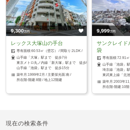
9,300
9,999
万円
万円
レックス大塚山の手台
サンクレイド
袋
60.53㎡（壁芯）
2LDK
山手線「大塚」駅まで 徒歩7分
72.9
東京メトロ丸ノ内線「新大塚」駅まで 徒歩9分
山手線「池袋」駅
山手線「池袋」駅まで 徒歩15分
埼京線「池袋」駅
1999年2月
南
東武東上線「北池
8階 / 地上12階建
2003年1
10階
現在の検索条件