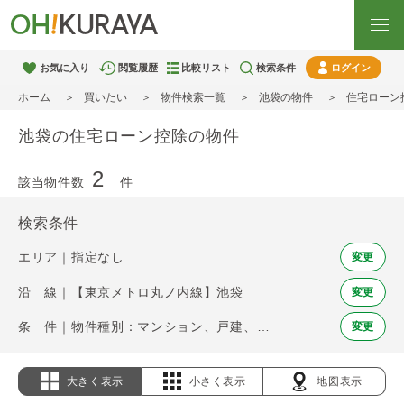
お気に入り
閲覧履歴
比較リスト
検索条件
ログイン
ホーム
買いたい
物件検索一覧
池袋の物件
住宅ローン
池袋の住宅ローン控除の物件
2
該当物件数
件
検索条件
エリア｜指定なし
変更
沿 線｜【東京メトロ丸ノ内線】池袋
変更
条 件｜物件種別：マンション、戸建、土地 / 住宅ローン控除
変更
大きく表示
小さく表示
地図表示