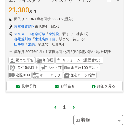
エアライズタワー ライズアリーナビル
21,300
万円
間取り:2LDK
専有面積:88.21㎡(壁芯)
東京都豊島区
東池袋4丁目5-1
東京メトロ有楽町線
「
東池袋
」駅まで 徒歩1分
都電荒川線
「
東池袋四丁目
」駅まで 徒歩3分
山手線
「
池袋
」駅まで 徒歩9分
築年月:2007年1月
主要採光面:北西
所在階数:9階・地上42階
駅まで平坦
角部屋
リフォーム（履歴含む）
LDK15帖以上
ペット可
総戸数100戸以上
宅配BOX
オートロック
住宅ローン控除
見学予約
お問合せ
詳細を見る
1