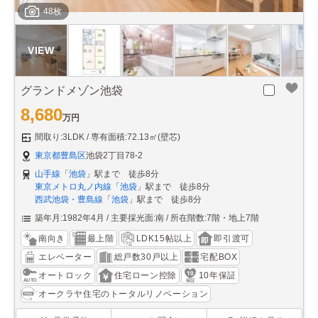
48枚
グランドメゾン池袋
8,680
万円
間取り:3LDK
専有面積:72.13㎡(壁芯)
東京都豊島区
池袋2丁目78-2
山手線
「
池袋
」駅まで 徒歩8分
東京メトロ丸ノ内線
「
池袋
」駅まで 徒歩8分
西武池袋・豊島線
「
池袋
」駅まで 徒歩8分
築年月:1982年4月
主要採光面:南
所在階数:7階・地上7階
南向き
最上階
LDK15帖以上
即引渡可
エレベーター
総戸数30戸以上
宅配BOX
オートロック
住宅ローン控除
10年保証
オークラヤ住宅のトータルリノベーション