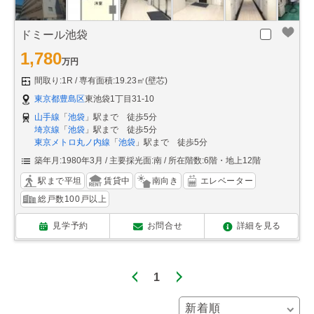
ドミール池袋
1,780
万円
間取り:1R
専有面積:19.23㎡(壁芯)
東京都豊島区
東池袋1丁目31-10
山手線
「
池袋
」駅まで 徒歩5分
埼京線
「
池袋
」駅まで 徒歩5分
東京メトロ丸ノ内線
「
池袋
」駅まで 徒歩5分
築年月:1980年3月
主要採光面:南
所在階数:6階・地上12階
駅まで平坦
賃貸中
南向き
エレベーター
総戸数100戸以上
見学予約
お問合せ
詳細を見る
1