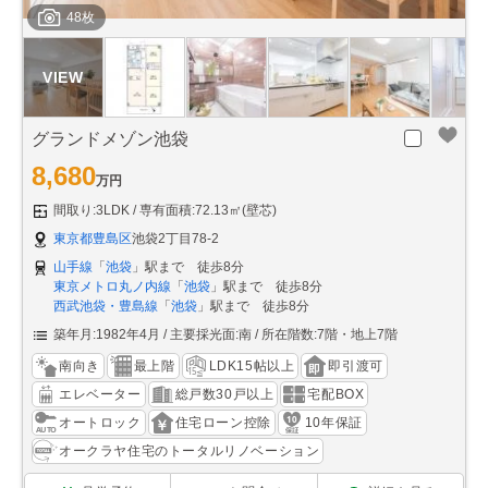
48枚
グランドメゾン池袋
8,680
万円
間取り:3LDK
専有面積:72.13㎡(壁芯)
東京都豊島区
池袋2丁目78-2
山手線
「
池袋
」駅まで 徒歩8分
東京メトロ丸ノ内線
「
池袋
」駅まで 徒歩8分
西武池袋・豊島線
「
池袋
」駅まで 徒歩8分
築年月:1982年4月
主要採光面:南
所在階数:7階・地上7階
南向き
最上階
LDK15帖以上
即引渡可
エレベーター
総戸数30戸以上
宅配BOX
オートロック
住宅ローン控除
10年保証
オークラヤ住宅のトータルリノベーション