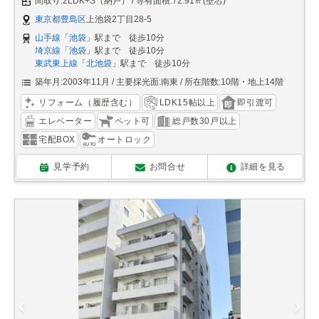
間取り:2LDK+S（納戸）
専有面積:72.91㎡(壁芯)
東京都豊島区
上池袋2丁目28-5
山手線
「
池袋
」駅まで 徒歩10分
埼京線
「
池袋
」駅まで 徒歩10分
東武東上線
「
北池袋
」駅まで 徒歩10分
築年月:2003年11月
主要採光面:南東
所在階数:10階・地上14階
リフォーム（履歴含む）
LDK15帖以上
即引渡可
エレベーター
ペット可
総戸数30戸以上
宅配BOX
オートロック
見学予約
お問合せ
詳細を見る