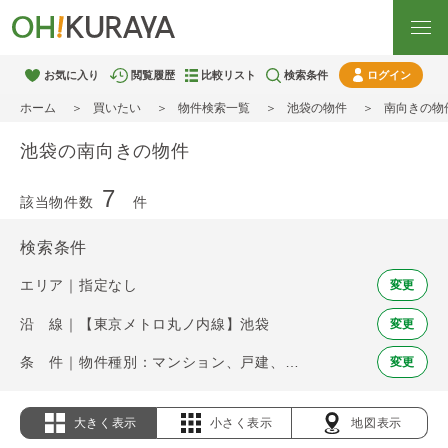
お気に入り
閲覧履歴
比較リスト
検索条件
ログイン
ホーム
買いたい
物件検索一覧
池袋の物件
南向きの物
池袋の南向きの物件
7
該当物件数
件
検索条件
エリア｜指定なし
変更
沿 線｜【東京メトロ丸ノ内線】池袋
変更
条 件｜物件種別：マンション、戸建、土地 / 南向き
変更
大きく表示
小さく表示
地図表示