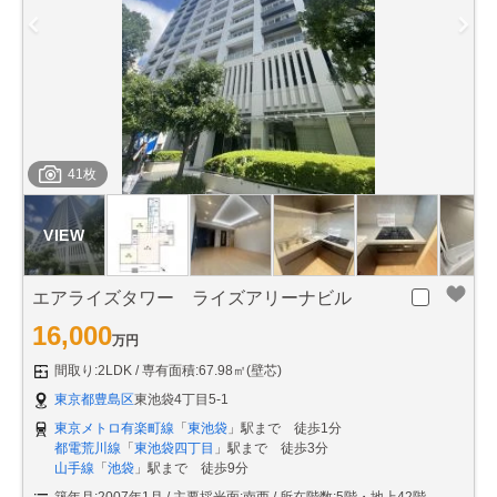
41枚
エアライズタワー ライズアリーナビル
16,000
万円
間取り:2LDK
専有面積:67.98㎡(壁芯)
東京都豊島区
東池袋4丁目5-1
東京メトロ有楽町線
「
東池袋
」駅まで 徒歩1分
都電荒川線
「
東池袋四丁目
」駅まで 徒歩3分
山手線
「
池袋
」駅まで 徒歩9分