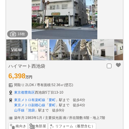
18枚
ハイマート西池袋
6,398
万円
間取り:2LDK
専有面積:52.36㎡(壁芯)
東京都豊島区
西池袋5丁目13-10
東京メトロ有楽町線
「
要町
」駅まで 徒歩4分
東京メトロ副都心線
「
要町
」駅まで 徒歩4分
山手線
「
池袋
」駅まで 徒歩9分
築年月:1983年1月
主要採光面:南
所在階数:6階・地上7階
南向き
角部屋
リフォーム（履歴含む）