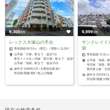
9,300
9,999
万円
万円
レックス大塚山の手台
サンクレイド
袋
60.53㎡（壁芯）
2LDK
山手線「大塚」駅まで 徒歩7分
72.9
東京メトロ丸ノ内線「新大塚」駅まで 徒歩9分
山手線「池袋」駅
山手線「池袋」駅まで 徒歩15分
埼京線「池袋」駅
1999年2月
南
東武東上線「北池
8階 / 地上12階建
2003年1
10階