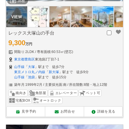
36枚
レックス大塚山の手台
9,300
万円
間取り:2LDK
専有面積:60.53㎡(壁芯)
東京都豊島区
東池袋2丁目7-1
山手線
「
大塚
」駅まで 徒歩7分
東京メトロ丸ノ内線
「
新大塚
」駅まで 徒歩9分
山手線
「
池袋
」駅まで 徒歩15分
築年月:1999年2月
主要採光面:南
所在階数:8階・地上12階
南向き
角部屋
エレベーター
ペット可
宅配BOX
オートロック
見学予約
お問合せ
詳細を見る