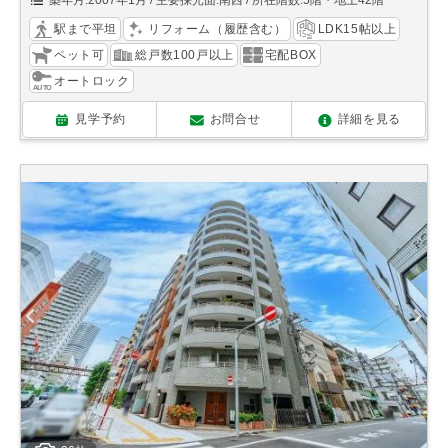
築年月:2007年1月
主要採光面:南西
所在階数:5階・地上42階
駅まで平坦
リフォーム（履歴含む）
LDK15帖以上
ペット可
総戸数100戸以上
宅配BOX
オートロック
見学予約
お問合せ
詳細を見る