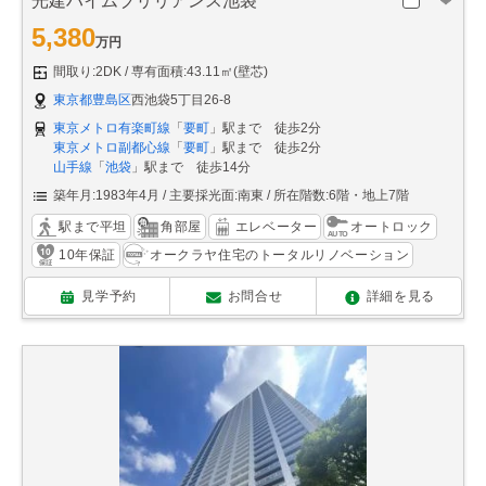
光建ハイムブリリアンス池袋
5,380
万円
間取り:2DK
専有面積:43.11㎡(壁芯)
東京都豊島区
西池袋5丁目26-8
東京メトロ有楽町線
「
要町
」駅まで 徒歩2分
東京メトロ副都心線
「
要町
」駅まで 徒歩2分
山手線
「
池袋
」駅まで 徒歩14分
築年月:1983年4月
主要採光面:南東
所在階数:6階・地上7階
駅まで平坦
角部屋
エレベーター
オートロック
10年保証
オークラヤ住宅のトータルリノベーション
見学予約
お問合せ
詳細を見る