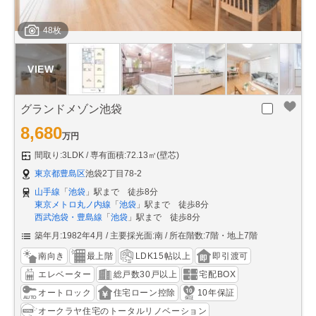
48枚
グランドメゾン池袋
8,680
万円
間取り:3LDK
専有面積:72.13㎡(壁芯)
東京都豊島区
池袋2丁目78-2
山手線
「
池袋
」駅まで 徒歩8分
東京メトロ丸ノ内線
「
池袋
」駅まで 徒歩8分
西武池袋・豊島線
「
池袋
」駅まで 徒歩8分
築年月:1982年4月
主要採光面:南
所在階数:7階・地上7階
南向き
最上階
LDK15帖以上
即引渡可
エレベーター
総戸数30戸以上
宅配BOX
オートロック
住宅ローン控除
10年保証
オークラヤ住宅のトータルリノベーション