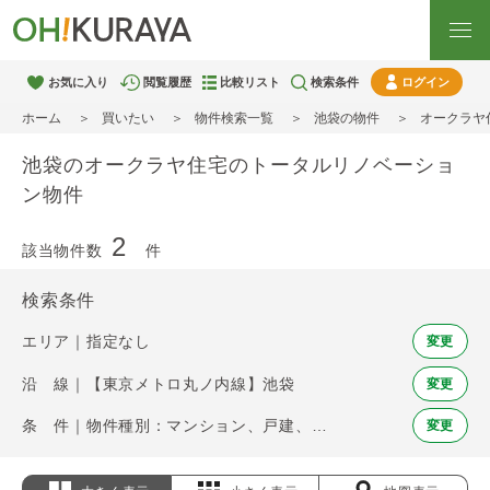
お気に入り
閲覧履歴
比較リスト
検索条件
ログイン
ホーム
買いたい
物件検索一覧
池袋の物件
オークラヤ
池袋のオークラヤ住宅のトータルリノベーショ
ン物件
2
該当物件数
件
検索条件
エリア｜指定なし
変更
沿 線｜【東京メトロ丸ノ内線】池袋
変更
条 件｜物件種別：マンション、戸建、土地 / オークラヤ住宅のトータルリノベーション
変更