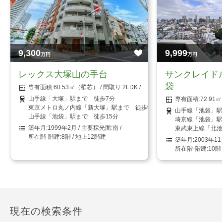
9,300
9,999
万円
万円
レックス大塚山の手台
サンクレイド
袋
60.53㎡（壁芯）
2LDK
山手線「大塚」駅まで 徒歩7分
72.9
東京メトロ丸ノ内線「新大塚」駅まで 徒歩9分
山手線「池袋」駅
山手線「池袋」駅まで 徒歩15分
埼京線「池袋」駅
1999年2月
南
東武東上線「北池
8階 / 地上12階建
2003年1
10階
現在の検索条件