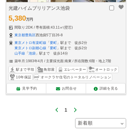
光建ハイムブリリアンス池袋
5,380
万円
間取り:2DK
専有面積:43.11㎡(壁芯)
東京都豊島区
西池袋5丁目26-8
東京メトロ有楽町線
「
要町
」駅まで 徒歩2分
東京メトロ副都心線
「
要町
」駅まで 徒歩2分
山手線
「
池袋
」駅まで 徒歩14分
築年月:1983年4月
主要採光面:南東
所在階数:6階・地上7階
駅まで平坦
角部屋
エレベーター
オートロック
10年保証
オークラヤ住宅のトータルリノベーション
見学予約
お問合せ
詳細を見る
1