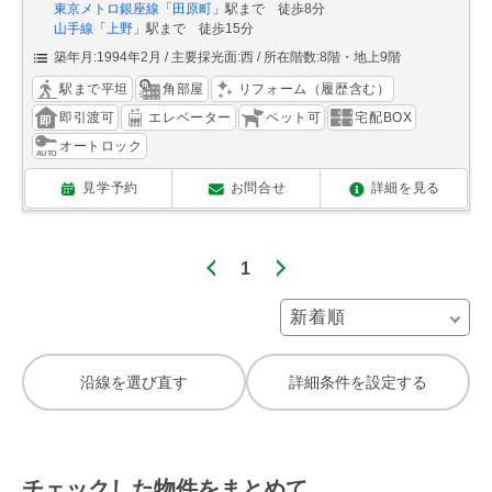
東京メトロ銀座線
「
田原町
」駅まで 徒歩8分
山手線
「
上野
」駅まで 徒歩15分
築年月:1994年2月
主要採光面:西
所在階数:8階・地上9階
駅まで平坦
角部屋
リフォーム（履歴含む）
即引渡可
エレベーター
ペット可
宅配BOX
オートロック
見学予約
お問合せ
詳細を見る
1
沿線を選び直す
詳細条件を設定する
チェックした物件をまとめて