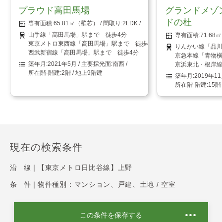
プラウド高田馬場
グランドメゾ
ドの杜
65.81㎡（壁芯）
2LDK
山手線「高田馬場」駅まで 徒歩4分
71.6
東京メトロ東西線「高田馬場」駅まで 徒歩4分
りんかい線「品川
西武新宿線「高田馬場」駅まで 徒歩4分
京急本線「青物横
2021年5月
南西
京浜東北・根岸線
2階 / 地上9階建
2019年1
15階
現在の検索条件
沿 線｜
【東京メトロ日比谷線】上野
条 件｜
物件種別：マンション、戸建、土地 / 空室
この条件を保存する