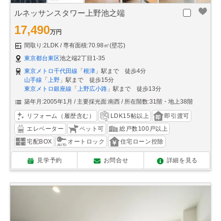
ルネッサンスタワー上野池之端
17,490
万円
間取り:2LDK
専有面積:70.98㎡(壁芯)
東京都台東区
池之端2丁目1-35
東京メトロ千代田線
「
根津
」駅まで 徒歩4分
山手線
「
上野
」駅まで 徒歩15分
東京メトロ銀座線
「
上野広小路
」駅まで 徒歩13分
築年月:2005年1月
主要採光面:南西
所在階数:31階・地上38階
リフォーム（履歴含む）
LDK15帖以上
即引渡可
エレベーター
ペット可
総戸数100戸以上
宅配BOX
オートロック
住宅ローン控除
見学予約
お問合せ
詳細を見る