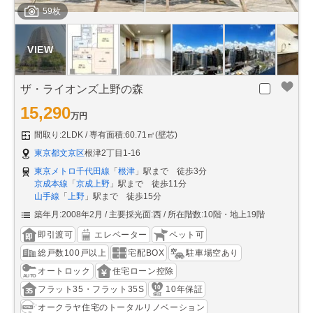
59枚
ザ・ライオンズ上野の森
15,290
万円
間取り:2LDK
専有面積:60.71㎡(壁芯)
東京都文京区
根津2丁目1-16
東京メトロ千代田線
「
根津
」駅まで 徒歩3分
京成本線
「
京成上野
」駅まで 徒歩11分
山手線
「
上野
」駅まで 徒歩15分
築年月:2008年2月
主要採光面:西
所在階数:10階・地上19階
即引渡可
エレベーター
ペット可
総戸数100戸以上
宅配BOX
駐車場空あり
オートロック
住宅ローン控除
フラット35・フラット35S
10年保証
オークラヤ住宅のトータルリノベーション