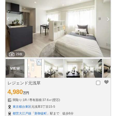
29枚
レジェンド元浅草
4,980
万円
間取り:1R
専有面積:37.6㎡(壁芯)
東京都台東区
元浅草3丁目15-5
都営大江戸線
「
新御徒町
」駅まで 徒歩6分