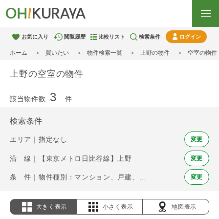
お気に入り
閲覧履歴
比較リスト
検索条件
ログイン
ホーム
買いたい
物件検索一覧
上野の物件
空室の物件
上野の空室の物件
3
該当物件数
件
検索条件
エリア｜指定なし
変更
沿 線｜【東京メトロ日比谷線】上野
変更
条 件｜物件種別：マンション、戸建、土地 / 空室
変更
大きく表示
小さく表示
地図表示