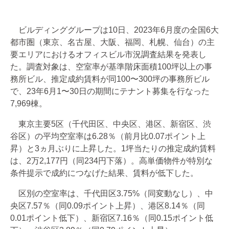
ビルディンググループは10日、2023年6月度の全国6大
都市圏（東京、名古屋、大阪、福岡、札幌、仙台）の主
要エリアにおけるオフィスビル市況調査結果を発表し
た。調査対象は、空室率が基準階床面積100坪以上の事
務所ビル、推定成約賃料が同100〜300坪の事務所ビル
で、23年6月1〜30日の期間にテナント募集を行なった
7,969棟。
東京主要5区（千代田区、中央区、港区、新宿区、渋
谷区）の平均空室率は6.28％（前月比0.07ポイント上
昇）と3ヵ月ぶりに上昇した。1坪当たりの推定成約賃料
は、2万2,177円（同234円下落）。高単価物件が特別な
条件提示で成約につなげた結果、賃料が低下した。
区別の空室率は、千代田区3.75%（同変動なし）、中
央区7.57％（同0.09ポイント上昇）、港区8.14％（同
0.01ポイント低下）、新宿区7.16％（同0.15ポイント低