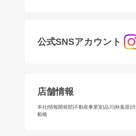
公式SNSアカウント
店舗情報
本社
|
情報開発部
|
不動産事業室
|
品川
|
秋葉原
|
渋
船橋