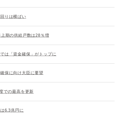
利回りは横ばい
年上期の供給戸数は28％増
部では「資金確保」がトップに
理確保に向け大臣に要望
制度での最高を更新
は6.3兆円に