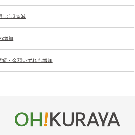
比1.3％減
の増加
・実績・金額いずれも増加