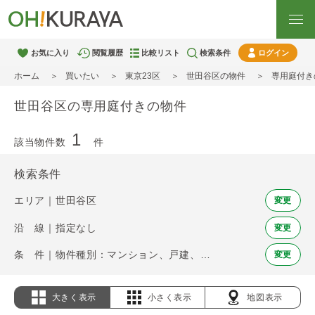
お気に入り
閲覧履歴
比較リスト
検索条件
ログイン
ホーム
買いたい
東京23区
世田谷区の物件
専用庭付き
世田谷区の専用庭付きの物件
1
該当物件数
件
検索条件
エリア｜世田谷区
変更
沿 線｜指定なし
変更
条 件｜物件種別：マンション、戸建、土地 / 専用庭
変更
大きく表示
小さく表示
地図表示