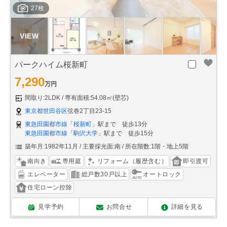
27枚
パークハイム桜新町
7,290
万円
間取り:2LDK
専有面積:54.08㎡(壁芯)
東京都世田谷区
弦巻2丁目23-15
東急田園都市線
「
桜新町
」駅まで 徒歩13分
東急田園都市線
「
駒沢大学
」駅まで 徒歩15分
築年月:1982年11月
主要採光面:南
所在階数:1階・地上5階
南向き
専用庭
リフォーム（履歴含む）
即引渡可
エレベーター
総戸数30戸以上
オートロック
住宅ローン控除
見学予約
お問合せ
詳細を見る