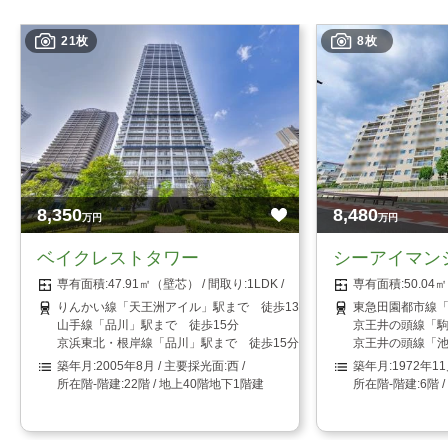
21枚
8枚
8,350
8,480
万円
万円
ベイクレストタワー
シーアイマン
47.91㎡（壁芯）
1LDK
50.0
りんかい線「天王洲アイル」駅まで 徒歩13分
東急田園都市線「
山手線「品川」駅まで 徒歩15分
京王井の頭線「駒
京浜東北・根岸線「品川」駅まで 徒歩15分
京王井の頭線「池
2005年8月
西
1972年1
22階 / 地上40階地下1階建
6階 